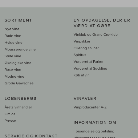
SORTIMENT
EN OPDAGELSE, DER ER
VÆRD AT GØRE
Nye vine
Vinklub og Grand Cru-klub
Røde vine
Vinpakker
Hvide vine
Olier og saucer
Mousserende vine
Spiritus
Søde vine
Vurderet af Parker
Økologiske vine
Vurderet af Suckling
Rosé-vine
Køb af vin
Modne vine
Große Gewächse
LOBENBERGS
VINAVLER
Årets vinhandler
Vinproducenter A-Z
Om os
Presse
INFORMATION OM
Forsendelse og betaling
SERVICE OG KONTAKT
Virksomhedsoplysninger