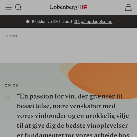
V
I
Søg
Eksklusive 5+1 tilbud
Gå på opdagelse nu
Start
OM OS
“En passion for vin, der grænser til
besættelse, nære venskaber med
vores vinbønder og en urokkelig vilje
til at give dig de bedste vinoplevelser
er fundamentet for vores arbejde hos