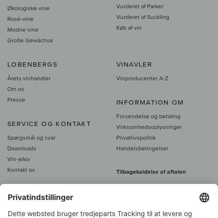
Vurderet af Parker
Økologiske vine
Vurderet af Suckling
Rosé-vine
Køb af vin
Modne vine
Große Gewächse
LOBENBERGS
VINAVLER
Årets vinhandler
Vinproducenter A-Z
Om os
Presse
INFORMATION OM
Forsendelse og betaling
SERVICE OG KONTAKT
Virksomhedsoplysninger
Spørgsmål og svar
Privatlivspolitik
Downloads
Handelsbetingelser
Vin-arkiv
Kontakt os
Tilbagekaldelse af aftalen
Alle priser er inkl. moms, plus 39
DKK i fragt
- fra
450 DKK gratis fragt