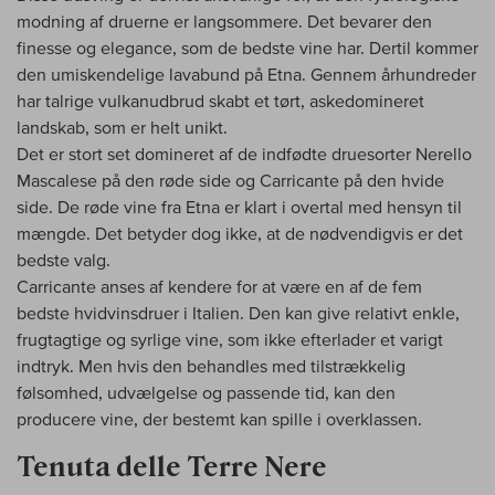
modning af druerne er langsommere. Det bevarer den
finesse og elegance, som de bedste vine har. Dertil kommer
den umiskendelige lavabund på Etna. Gennem århundreder
har talrige vulkanudbrud skabt et tørt, askedomineret
landskab, som er helt unikt.
Det er stort set domineret af de indfødte druesorter Nerello
Mascalese på den røde side og Carricante på den hvide
side. De røde vine fra Etna er klart i overtal med hensyn til
mængde. Det betyder dog ikke, at de nødvendigvis er det
bedste valg.
Carricante anses af kendere for at være en af de fem
bedste hvidvinsdruer i Italien. Den kan give relativt enkle,
frugtagtige og syrlige vine, som ikke efterlader et varigt
indtryk. Men hvis den behandles med tilstrækkelig
følsomhed, udvælgelse og passende tid, kan den
producere vine, der bestemt kan spille i overklassen.
Tenuta delle Terre Nere