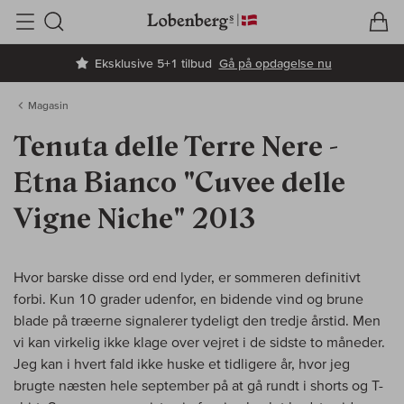
V
I
Søg
Eksklusive 5+1 tilbud
Gå på opdagelse nu
Magasin
Tenuta delle Terre Nere -
Etna Bianco "Cuvee delle
Vigne Niche" 2013
Hvor barske disse ord end lyder, er sommeren definitivt
forbi. Kun 10 grader udenfor, en bidende vind og brune
blade på træerne signalerer tydeligt den tredje årstid. Men
vi kan virkelig ikke klage over vejret i de sidste to måneder.
Jeg kan i hvert fald ikke huske et tidligere år, hvor jeg
brugte næsten hele september på at gå rundt i shorts og T-