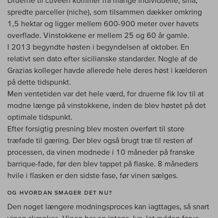
spredte parceller (niche), som tilsammen dækker omkring
1,5 hektar og ligger mellem 600-900 meter over havets
overflade. Vinstokkene er mellem 25 og 60 år gamle.
I 2013 begyndte høsten i begyndelsen af oktober. En
relativt sen dato efter sicilianske standarder. Nogle af de
Grazias kolleger havde allerede hele deres høst i kælderen
på dette tidspunkt.
Men ventetiden var det hele værd, for druerne fik lov til at
modne længe på vinstokkene, inden de blev høstet på det
optimale tidspunkt.
Efter forsigtig presning blev mosten overført til store
træfade til gæring. Der blev også brugt træ til resten af
processen, da vinen modnede i 10 måneder på franske
barrique-fade, før den blev tappet på flaske. 8 måneders
hvile i flasken er den sidste fase, før vinen sælges.
OG HVORDAN SMAGER DET NU?
Den noget længere modningsproces kan iagttages, så snart
vinen skænkes. Vinen har en intens, lys, let gylden farve,