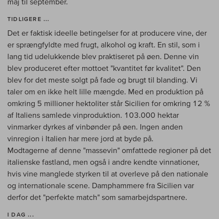
maj til september.
TIDLIGERE ...
Det er faktisk ideelle betingelser for at producere vine, der
er sprængfyldte med frugt, alkohol og kraft. En stil, som i
lang tid udelukkende blev praktiseret på øen. Denne vin
blev produceret efter mottoet "kvantitet før kvalitet". Den
blev for det meste solgt på fade og brugt til blanding. Vi
taler om en ikke helt lille mængde. Med en produktion på
omkring 5 millioner hektoliter står Sicilien for omkring 12 %
af Italiens samlede vinproduktion. 103.000 hektar
vinmarker dyrkes af vinbønder på øen. Ingen anden
vinregion i Italien har mere jord at byde på.
Modtagerne af denne "massevin" omfattede regioner på det
italienske fastland, men også i andre kendte vinnationer,
hvis vine manglede styrken til at overleve på den nationale
og internationale scene. Damphammere fra Sicilien var
derfor det "perfekte match" som samarbejdspartnere.
I DAG ...