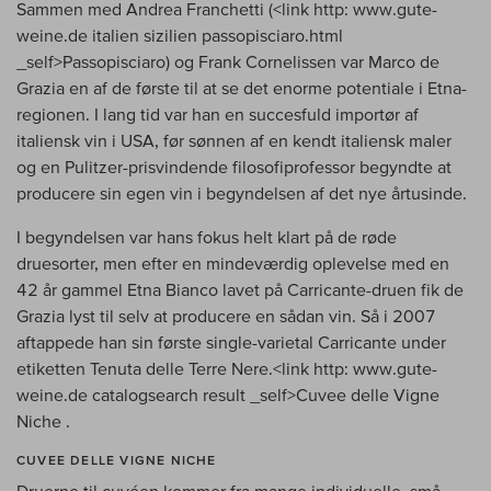
Sammen med Andrea Franchetti (<link http: www.gute-
weine.de italien sizilien passopisciaro.html
_self>Passopisciaro) og Frank Cornelissen var Marco de
Grazia en af de første til at se det enorme potentiale i Etna-
regionen. I lang tid var han en succesfuld importør af
italiensk vin i USA, før sønnen af en kendt italiensk maler
og en Pulitzer-prisvindende filosofiprofessor begyndte at
producere sin egen vin i begyndelsen af det nye årtusinde.
I begyndelsen var hans fokus helt klart på de røde
druesorter, men efter en mindeværdig oplevelse med en
42 år gammel Etna Bianco lavet på Carricante-druen fik de
Grazia lyst til selv at producere en sådan vin. Så i 2007
aftappede han sin første single-varietal Carricante under
etiketten Tenuta delle Terre Nere.<link http: www.gute-
weine.de catalogsearch result _self>Cuvee delle Vigne
Niche .
CUVEE DELLE VIGNE NICHE
Druerne til cuvéen kommer fra mange individuelle, små,