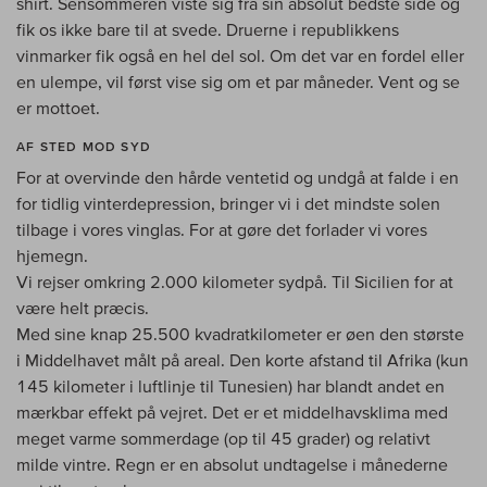
shirt. Sensommeren viste sig fra sin absolut bedste side og
fik os ikke bare til at svede. Druerne i republikkens
vinmarker fik også en hel del sol. Om det var en fordel eller
en ulempe, vil først vise sig om et par måneder. Vent og se
er mottoet.
AF STED MOD SYD
For at overvinde den hårde ventetid og undgå at falde i en
for tidlig vinterdepression, bringer vi i det mindste solen
tilbage i vores vinglas. For at gøre det forlader vi vores
hjemegn.
Vi rejser omkring 2.000 kilometer sydpå. Til Sicilien for at
være helt præcis.
Med sine knap 25.500 kvadratkilometer er øen den største
i Middelhavet målt på areal. Den korte afstand til Afrika (kun
145 kilometer i luftlinje til Tunesien) har blandt andet en
mærkbar effekt på vejret. Det er et middelhavsklima med
meget varme sommerdage (op til 45 grader) og relativt
milde vintre. Regn er en absolut undtagelse i månederne