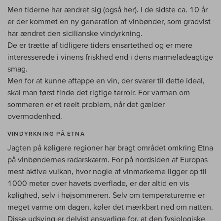
Men tiderne har ændret sig (også her). I de sidste ca. 10 år
er der kommet en ny generation af vinbønder, som gradvist
har ændret den sicilianske vindyrkning.
De er trætte af tidligere tiders ensartethed og er mere
interesserede i vinens friskhed end i dens marmeladeagtige
smag.
Men for at kunne aftappe en vin, der svarer til dette ideal,
skal man først finde det rigtige terroir. For varmen om
sommeren er et reelt problem, når det gælder
overmodenhed.
VINDYRKNING PÅ ETNA
Jagten på køligere regioner har bragt området omkring Etna
på vinbøndernes radarskærm. For på nordsiden af Europas
mest aktive vulkan, hvor nogle af vinmarkerne ligger op til
1000 meter over havets overflade, er der altid en vis
kølighed, selv i højsommeren. Selv om temperaturerne er
meget varme om dagen, køler det mærkbart ned om natten.
Disse udsving er delvist ansvarlige for, at den fysiologiske