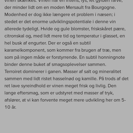
der minder lidt om en moden Mersault fra Bourgogne.
Modenhed er dog ikke længere et problem i næsen; i
stedet er det enorme udviklingspotentiale i denne vin
allerede tydeligt. Hvide og gule blomster, friskskåret pære,
citronskal og, med lidt mere tid og temperatur i glasset, en
hel busk af engurter. Der er også en subtil
karamelkomponent, som kommer fra brugen af træ, men
som på ingen måde er forstyrrende. En subtil honningnote
binder denne buket af smagsoplevelser sammen.
Terroiret dominerer i ganen. Masser af salt og mineralitet
sammen med lidt ristet hasselnød og kamille. På trods af det
ret lave syreindhold er vinen meget frisk og livlig. Den
lange eftersmag, som er udstyret med masser af tryk,
afslører, at vi kan forvente meget mere udvikling her om 5-
10 år.