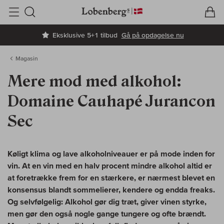
V
I
Søg
Eksklusive 5+1 tilbud
Gå på opdagelse nu
Magasin
Mere mod med alkohol:
Domaine Cauhapé Jurancon
Sec
Køligt klima og lave alkoholniveauer er på mode inden for
vin. At en vin med en halv procent mindre alkohol altid er
at foretrække frem for en stærkere, er nærmest blevet en
konsensus blandt sommelierer, kendere og endda freaks.
Og selvfølgelig: Alkohol gør dig træt, giver vinen styrke,
men gør den også nogle gange tungere og ofte brændt.