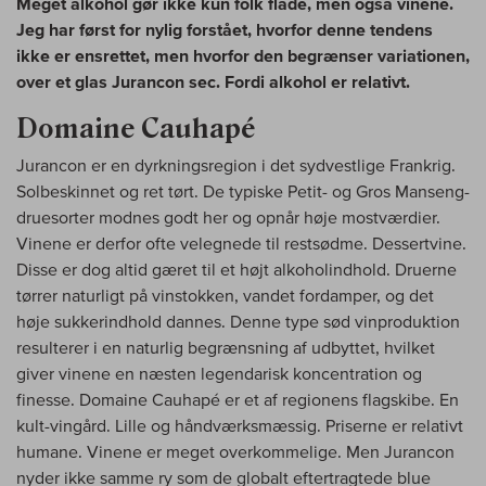
Meget alkohol gør ikke kun folk flade, men også vinene.
Jeg har først for nylig forstået, hvorfor denne tendens
ikke er ensrettet, men hvorfor den begrænser variationen,
over et glas Jurancon sec. Fordi alkohol er relativt.
Domaine Cauhapé
Jurancon er en dyrkningsregion i det sydvestlige Frankrig.
Solbeskinnet og ret tørt. De typiske Petit- og Gros Manseng-
druesorter modnes godt her og opnår høje mostværdier.
Vinene er derfor ofte velegnede til restsødme. Dessertvine.
Disse er dog altid gæret til et højt alkoholindhold. Druerne
tørrer naturligt på vinstokken, vandet fordamper, og det
høje sukkerindhold dannes. Denne type sød vinproduktion
resulterer i en naturlig begrænsning af udbyttet, hvilket
giver vinene en næsten legendarisk koncentration og
finesse. Domaine Cauhapé er et af regionens flagskibe. En
kult-vingård. Lille og håndværksmæssig. Priserne er relativt
humane. Vinene er meget overkommelige. Men Jurancon
nyder ikke samme ry som de globalt eftertragtede blue