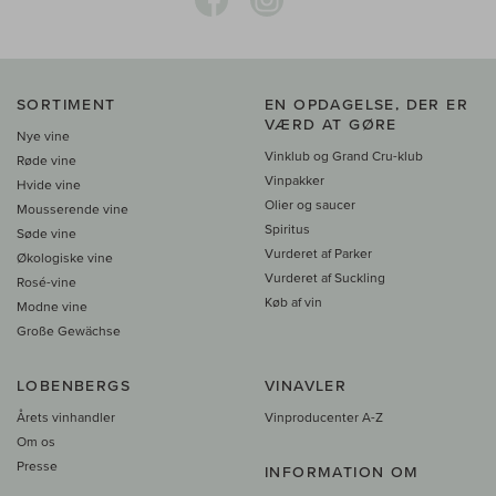
SORTIMENT
EN OPDAGELSE, DER ER
VÆRD AT GØRE
Nye vine
Vinklub og Grand Cru-klub
Røde vine
Vinpakker
Hvide vine
Olier og saucer
Mousserende vine
Spiritus
Søde vine
Vurderet af Parker
Økologiske vine
Vurderet af Suckling
Rosé-vine
Køb af vin
Modne vine
Große Gewächse
LOBENBERGS
VINAVLER
Årets vinhandler
Vinproducenter A-Z
Om os
Presse
INFORMATION OM