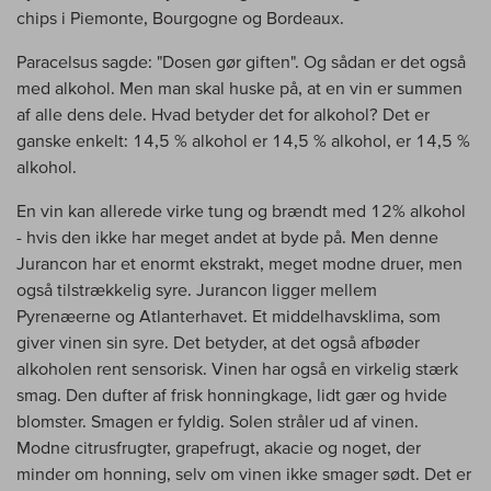
chips i Piemonte, Bourgogne og Bordeaux.
Paracelsus sagde: "Dosen gør giften". Og sådan er det også
med alkohol. Men man skal huske på, at en vin er summen
af alle dens dele. Hvad betyder det for alkohol? Det er
ganske enkelt: 14,5 % alkohol er 14,5 % alkohol, er 14,5 %
alkohol.
En vin kan allerede virke tung og brændt med 12% alkohol
- hvis den ikke har meget andet at byde på. Men denne
Jurancon har et enormt ekstrakt, meget modne druer, men
også tilstrækkelig syre. Jurancon ligger mellem
Pyrenæerne og Atlanterhavet. Et middelhavsklima, som
giver vinen sin syre. Det betyder, at det også afbøder
alkoholen rent sensorisk. Vinen har også en virkelig stærk
smag. Den dufter af frisk honningkage, lidt gær og hvide
blomster. Smagen er fyldig. Solen stråler ud af vinen.
Modne citrusfrugter, grapefrugt, akacie og noget, der
minder om honning, selv om vinen ikke smager sødt. Det er