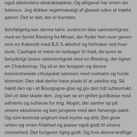
også alkoholens ekstraktsødme. Og alligevel har vinen sin
balance. Jeg drikker regelmæssigt af glasset uden at trætte
ganen. Det er det, der er kunsten.
Selvfølgelig kan denne tørre Jurancon ikke sammenlignes
med en fjerlet Riesling fra Mosel, der flyder hen over ganen
som en Kabinett med 8,5 % alkohol og forfrisker ved hver
slurk. Cauhapé er mere en ledsager til mad, da syren er
betydeligt lavere sammenlignet med en Riesling, der ligner
en Chardonnay. Og så er der kroppen og denne
koncentrerede citruspalet sammen med rosmarin og hvide
blomster. Den skal derfor have plads til at udvikle sig. Så
hæld den op i et Bourgogne-glas og giv den lidt luftkontakt.
Det vil ikke skade den. Jeg kan se en grillet guldbasse med
safranris og sultanas for mig. Noget, der samler op på
vinens eksotisme og kan jonglere med den farverige palet.
Og som kontrast yoghurt med mynte og dild. Det giver
retten og vinen friskhed og passer også godt til vinens
cremethed. Det fungerer rigtig godt. Og hvis denne kraftige