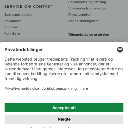
Forsendelse og betaling
SERVICE OG KONTAKT
Virksomhedsoplysninger
Spørgsmål og svar
Privatlivspolitik
Downloads
Handelsbetingelser
Vin-arkiv
Kontakt os
Tilbagekaldelse af aftalen
Alle priser er inkl. moms, plus 39
DKK i fragt
- fra
450 DKK gratis fragt
Kundeservice:
+49 421 696 797-0
1.000 vinavlere –
Vinhandler
Tilbage
Over 7.000 vine
i år 2022