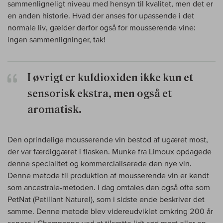
sammenligneligt niveau med hensyn til kvalitet, men det er
en anden historie. Hvad der anses for upassende i det
normale liv, gælder derfor også for mousserende vine:
ingen sammenligninger, tak!
I øvrigt er kuldioxiden ikke kun et
sensorisk ekstra, men også et
aromatisk.
Den oprindelige mousserende vin bestod af ugæret most,
der var færdiggæret i flasken. Munke fra Limoux opdagede
denne specialitet og kommercialiserede den nye vin.
Denne metode til produktion af mousserende vin er kendt
som ancestrale-metoden. I dag omtales den også ofte som
PetNat (Petillant Naturel), som i sidste ende beskriver det
samme. Denne metode blev videreudviklet omkring 200 år
senere i Champagne ved at tilsætte lidt sød most eller en