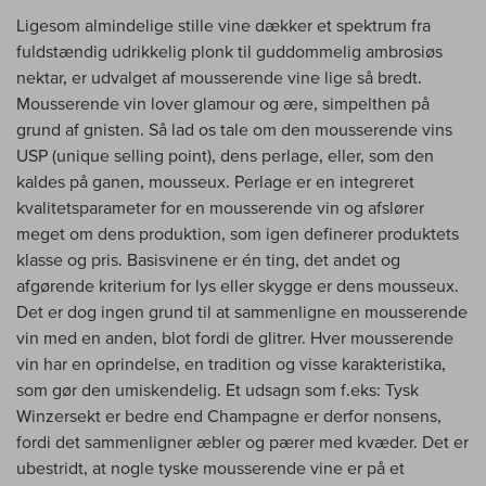
Ligesom almindelige stille vine dækker et spektrum fra
fuldstændig udrikkelig plonk til guddommelig ambrosiøs
nektar, er udvalget af mousserende vine lige så bredt.
Mousserende vin lover glamour og ære, simpelthen på
grund af gnisten. Så lad os tale om den mousserende vins
USP (unique selling point), dens perlage, eller, som den
kaldes på ganen, mousseux. Perlage er en integreret
kvalitetsparameter for en mousserende vin og afslører
meget om dens produktion, som igen definerer produktets
klasse og pris. Basisvinene er én ting, det andet og
afgørende kriterium for lys eller skygge er dens mousseux.
Det er dog ingen grund til at sammenligne en mousserende
vin med en anden, blot fordi de glitrer. Hver mousserende
vin har en oprindelse, en tradition og visse karakteristika,
som gør den umiskendelig. Et udsagn som f.eks: Tysk
Winzersekt er bedre end Champagne er derfor nonsens,
fordi det sammenligner æbler og pærer med kvæder. Det er
ubestridt, at nogle tyske mousserende vine er på et