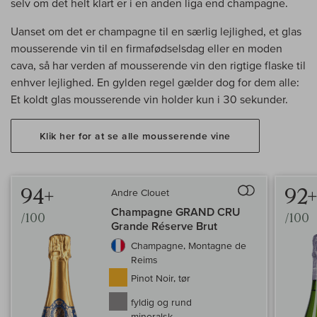
selv om det helt klart er i en anden liga end champagne.
Uanset om det er champagne til en særlig lejlighed, et glas
mousserende vin til en firmafødselsdag eller en moden
cava, så har verden af mousserende vin den rigtige flaske til
enhver lejlighed. En gylden regel gælder dog for dem alle:
Et koldt glas mousserende vin holder kun i 30 sekunder.
Klik her for at se alle mousserende vine
94+
92
Andre Clouet
Til sammenligninge
Champagne GRAND CRU
/100
/100
Grande Réserve Brut
Champagne, Montagne de
Reims
Pinot Noir, tør
fyldig og rund
mineralsk