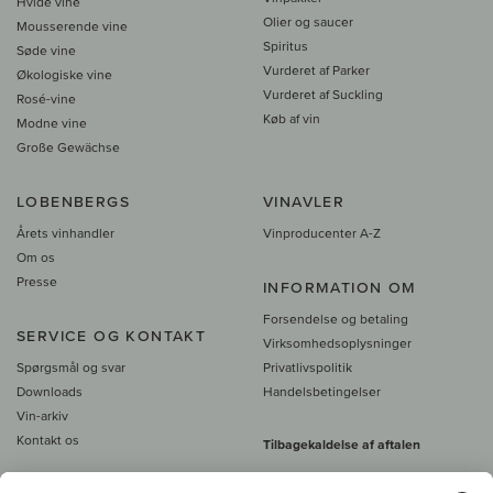
Hvide vine
Olier og saucer
Mousserende vine
Spiritus
Søde vine
Vurderet af Parker
Økologiske vine
Vurderet af Suckling
Rosé-vine
Køb af vin
Modne vine
Große Gewächse
LOBENBERGS
VINAVLER
Årets vinhandler
Vinproducenter A-Z
Om os
Presse
INFORMATION OM
Forsendelse og betaling
SERVICE OG KONTAKT
Virksomhedsoplysninger
Spørgsmål og svar
Privatlivspolitik
Downloads
Handelsbetingelser
Vin-arkiv
Kontakt os
Tilbagekaldelse af aftalen