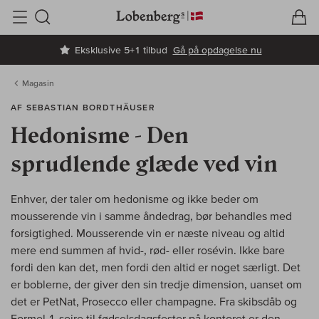
V
I
Søg
Eksklusive 5+1 tilbud
Gå på opdagelse nu
Magasin
AF SEBASTIAN BORDTHÄUSER
Hedonisme - Den
sprudlende glæde ved vin
Enhver, der taler om hedonisme og ikke beder om
mousserende vin i samme åndedrag, bør behandles med
forsigtighed. Mousserende vin er næste niveau og altid
mere end summen af hvid-, rød- eller rosévin. Ikke bare
fordi den kan det, men fordi den altid er noget særligt. Det
er boblerne, der giver den sin tredje dimension, uanset om
det er PetNat, Prosecco eller champagne. Fra skibsdåb og
Formel 1-sejre til fødselsdagsfester på kontoret er den