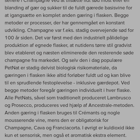
blanding af gær og sukker til de fuldt gærede basisvine for
at igangsætte en komplet anden gæring i flasken. Begge
metoder er processer, der har gennemgået en konstant
udvikling. Champagne var f.eks. stadig overvejende sød for
100 år siden. Det var først med den industrielt pålidelige
produktion af egnede flasker, at nutidens tørre stil gradvist
blev etableret og næsten eliminerede den resterende søde
champagne fra markedet. Og selv den i dag populære
PetNat er stadig delvist biologisk risikomateriale, da
gæringen i flasken ikke altid forløber fuldt ud og kan blive
til en sprudlende festoplevelse - inklusive gærdepot. Ved
begge metoder foregår gæringen individuelt i hver flaske.
Alle PetNats, såvel som traditionelt produceret Lambrusco
og Prosecco, produceres ved hjælp af Ancestrale-metoden.
Anden gæring i flasken bruges til Crémants og nogle
mousserende vine, mens den er obligatorisk for
Champagne, Cava og Franciacorta. I øvrigt er kuldioxid ikke
kun et sensorisk, men også et aromatisk ekstra element.