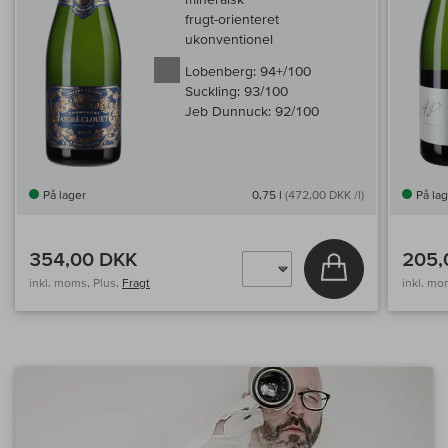
frugt-orienteret
ukonventionel
Lobenberg:
94+/100
Suckling:
93/100
Jeb Dunnuck:
92/100
På lager
0,75 l
(472,00 DKK /l)
På la
354,00 DKK
205,
Læg i kurv
inkl. moms, Plus.
Fragt
inkl. mo