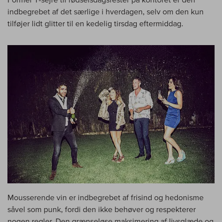
indbegrebet af det særlige i hverdagen, selv om den kun
tilføjer lidt glitter til en kedelig tirsdag eftermiddag.
Mousserende vin er indbegrebet af frisind og hedonisme
såvel som punk, fordi den ikke behøver og respekterer
nogen regler. Den grænseløse maksimering af livsglæde og