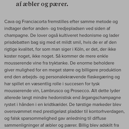
af æbler og pærer.
Cava og Franciacorta fremstilles efter samme metode og
indtager derfor anden- og tredjepladsen ved siden af
champagne. De lover også kultiveret hedonisme og lader
prisdebatten bag sig med et mildt smil, hvis de er af den
rigtige kvalitet, for som man siger i Köln, er det, der ikke
koster noget, ikke noget. Så kommer de mere enkle
mousserende vine fra tryktanke. De enorme beholdere
giver mulighed for en meget større og billigere produktion
end den arbejds- og personalekrævende flaskegæring og
har spillet en væsentlig rolle i succesen for tysk
mousserende vin, Lambrusco og Prosecco. Alt dette lyder
allerede langt mindre hedonistisk end årgangschampagne
rystet i hånden i en kridtkælder. De tørstige markeder blev
oversvømmet med prestigeløst pladder til kontorhverdagen,
og falsk sparsommelighed gav anledning til diffuse
sammenligninger af æbler og pærer. Billig blev adskilt fra