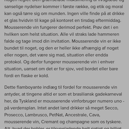
sanselige nydelser kommer i første række, og etik og moral
kan også tørre sig om munden. Ingen ville finde på at drikke
et glas hvidvin til kage på kontoret en tirsdag eftermiddag.
Mousserende vin fungerer derimod perfekt. Prøv det i en
hvilken som helst situation. Alle vil straks lade hammeren
falde og tage imod din invitation. Mousserende vin er ikke
bundet til noget, og den er heller ikke afhængig af noget
eller nogen, det være sig mad, situation eller endda
protokol. Og derfor fungerer mousserende vin i enhver
situation, uanset om det er for sjov, ved bordet eller bare
fordi en flaske er kold.
Dette flamboyante indlæg til fordel for mousserende vin
antyder, at tingene altid er som et brasiliansk gadekarneval
her, da Tyskland er mousserende vinforbruger numero uno -
på verdensplan. Intet andet land drikker så meget Secco,
Prosecco, Lambrusco, PetNat, Ancestrale, Cava,
mousserende vin, Cremant og champagne som os tyskere.
Alt, hvad der bobler, er tilsyneladende helt rigtigt og billigt