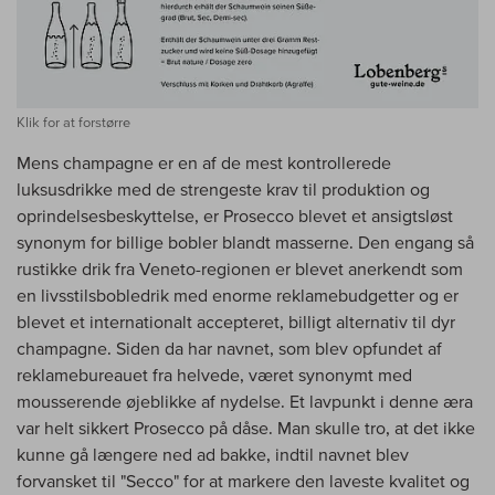
Klik for at forstørre
Mens champagne er en af de mest kontrollerede
luksusdrikke med de strengeste krav til produktion og
oprindelsesbeskyttelse, er Prosecco blevet et ansigtsløst
synonym for billige bobler blandt masserne. Den engang så
rustikke drik fra Veneto-regionen er blevet anerkendt som
en livsstilsbobledrik med enorme reklamebudgetter og er
blevet et internationalt accepteret, billigt alternativ til dyr
champagne. Siden da har navnet, som blev opfundet af
reklamebureauet fra helvede, været synonymt med
mousserende øjeblikke af nydelse. Et lavpunkt i denne æra
var helt sikkert Prosecco på dåse. Man skulle tro, at det ikke
kunne gå længere ned ad bakke, indtil navnet blev
forvansket til "Secco" for at markere den laveste kvalitet og