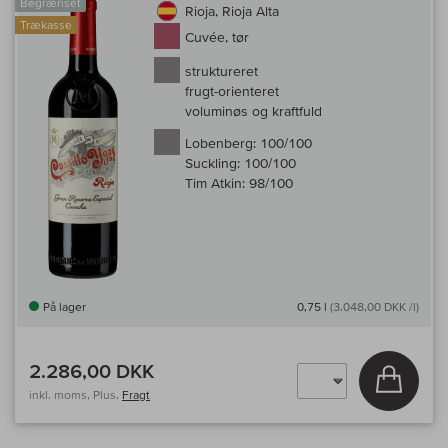
Begrænset
Rioja, Rioja Alta
Trækasse
Cuvée, tør
struktureret
frugt-orienteret
voluminøs og kraftfuld
Lobenberg:
100/100
Suckling:
100/100
Tim Atkin:
98/100
På lager
0,75 l
(3.048,00 DKK /l)
2.286,00 DKK
Læg i 
inkl. moms, Plus.
Fragt