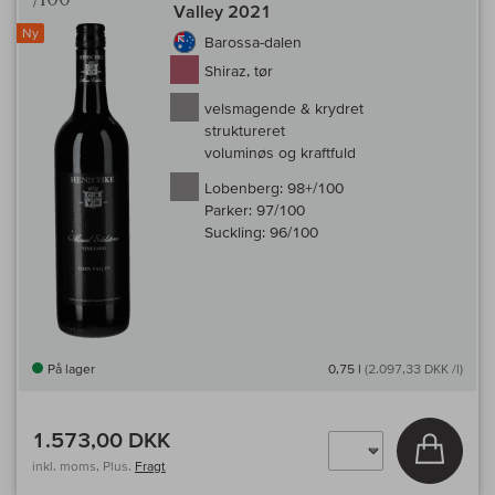
Valley 2021
Ny
Barossa-dalen
Shiraz, tør
velsmagende & krydret
struktureret
voluminøs og kraftfuld
Lobenberg:
98+/100
Parker:
97/100
Suckling:
96/100
På lager
0,75 l
(2.097,33 DKK /l)
1.573,00 DKK
Læg i 
inkl. moms, Plus.
Fragt