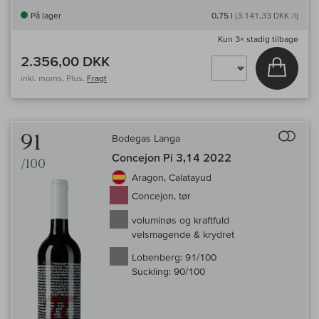
På lager
0,75 l
(3.141,33 DKK /l)
Kun
3×
stadig tilbage
2.356,00 DKK
Læg i 
inkl. moms, Plus.
Fragt
Til 
91
Bodegas Langa
Concejon Pi 3,14 2022
/100
Aragon, Calatayud
Concejon, tør
voluminøs og kraftfuld
velsmagende & krydret
Lobenberg:
91/100
Suckling:
90/100