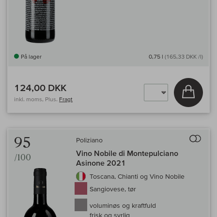
På lager
0,75 l
(165,33 DKK /l)
124,00 DKK
Læg i 
inkl. moms, Plus.
Fragt
Til 
95
Poliziano
Vino Nobile di Montepulciano
/100
Asinone 2021
Toscana, Chianti og Vino Nobile
Sangiovese, tør
voluminøs og kraftfuld
frisk og syrlig