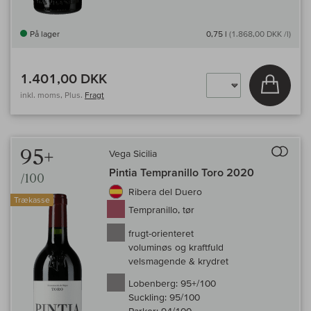
På lager
0,75 l
(1.868,00 DKK /l)
1.401,00 DKK
Læg i 
inkl. moms, Plus.
Fragt
Til 
95+
Vega Sicilia
Pintia Tempranillo Toro 2020
/100
Ribera del Duero
Trækasse
Tempranillo, tør
frugt-orienteret
voluminøs og kraftfuld
velsmagende & krydret
Lobenberg:
95+/100
Suckling:
95/100