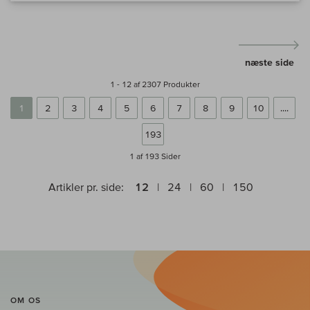
næste side
1 - 12 af 2307 Produkter
1
2
3
4
5
6
7
8
9
10
....
193
1 af 193
Sider
Artikler pr. side:
12
24
60
150
OM OS