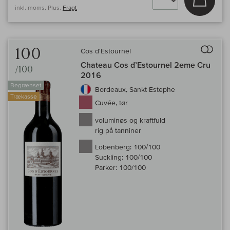
inkl. moms, Plus.
Fragt
Til 
100
Cos d'Estournel
Chateau Cos d’Estournel 2eme Cru
/100
2016
Begrænset
Bordeaux, Sankt Estephe
Trækasse
Cuvée, tør
voluminøs og kraftfuld
rig på tanniner
Lobenberg:
100/100
Suckling:
100/100
Parker:
100/100