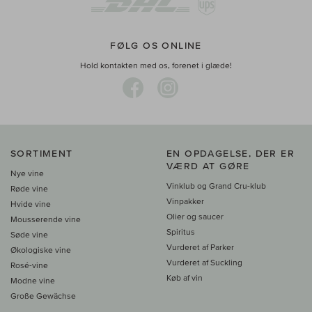
FØLG OS ONLINE
Hold kontakten med os, forenet i glæde!
SORTIMENT
EN OPDAGELSE, DER ER
VÆRD AT GØRE
Nye vine
Vinklub og Grand Cru-klub
Røde vine
Vinpakker
Hvide vine
Olier og saucer
Mousserende vine
Spiritus
Søde vine
Vurderet af Parker
Økologiske vine
Vurderet af Suckling
Rosé-vine
Køb af vin
Modne vine
Große Gewächse