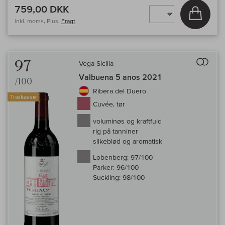
759,00 DKK
Læg i 
inkl. moms, Plus.
Fragt
Til 
97
Vega Sicilia
Valbuena 5 anos 2021
/100
Ribera del Duero
Trækasse
Cuvée, tør
voluminøs og kraftfuld
rig på tanniner
silkeblød og aromatisk
Lobenberg:
97/100
Parker:
96/100
Suckling:
98/100