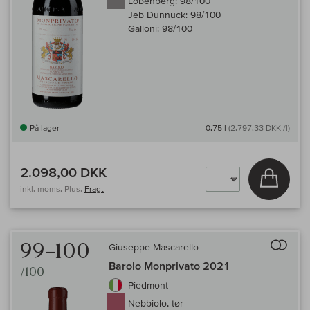
Lobenberg:
98/100
Jeb Dunnuck:
98/100
Galloni:
98/100
På lager
0,75 l
(2.797,33 DKK /l)
2.098,00 DKK
Læg i 
inkl. moms, Plus.
Fragt
Til 
99–100
Giuseppe Mascarello
Barolo Monprivato 2021
/100
Piedmont
Nebbiolo, tør