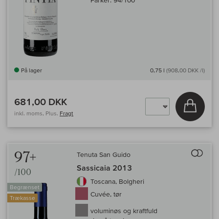
Parker:
94/100
På lager
0,75 l
(908,00 DKK /l)
681,00 DKK
Læg i 
inkl. moms, Plus.
Fragt
Til 
97+
Tenuta San Guido
Sassicaia 2013
/100
Toscana, Bolgheri
Begrænset
Cuvée, tør
Trækasse
voluminøs og kraftfuld