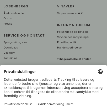
LOBENBERGS
VINAVLER
Årets vinhandler
Vinproducenter A-Z
Om os
Presse
INFORMATION OM
Forsendelse og betaling
SERVICE OG KONTAKT
Virksomhedsoplysninger
Spørgsmål og svar
Privatlivspolitik
Downloads
Handelsbetingelser
Vin-arkiv
Kontakt os
Tilbagekaldelse af aftalen
Alle priser er inkl. moms, plus 39
DKK i fragt
- fra
450 DKK gratis fragt
Kundeservice: