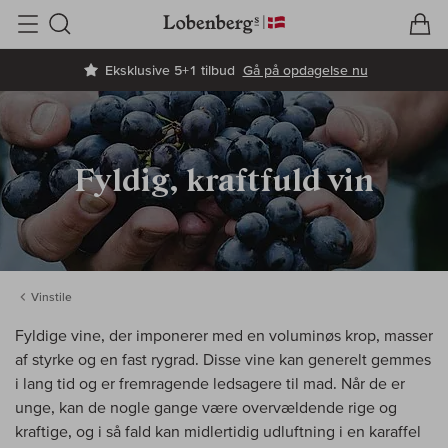
V
I
Søg
Eksklusive 5+1 tilbud
Gå på opdagelse nu
Fyldig, kraftfuld vin
Vinstile
Fyldige vine, der imponerer med en voluminøs krop, masser
af styrke og en fast rygrad. Disse vine kan generelt gemmes
i lang tid og er fremragende ledsagere til mad. Når de er
unge, kan de nogle gange være overvældende rige og
kraftige, og i så fald kan midlertidig udluftning i en karaffel