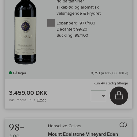
rig på tanniner
silkeblød og aromatisk
velsmagende & krydret
Lobenberg:
97+/100
Decanter:
99/20
Suckling:
98/100
På lager
0,75 l
(4.612,00 DKK /l)
Kun
4×
stadig tilbage
3.459,00 DKK
Læg i 
inkl. moms, Plus.
Fragt
Til 
98+
Henschke Cellars
Mount Edelstone Vineyard Eden
/100