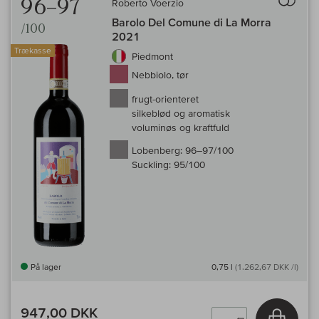
96–97
Roberto Voerzio
Barolo Del Comune di La Morra
/100
2021
Trækasse
Piedmont
Nebbiolo, tør
frugt-orienteret
silkeblød og aromatisk
voluminøs og kraftfuld
Lobenberg:
96–97/100
Suckling:
95/100
På lager
0,75 l
(1.262,67 DKK /l)
947,00 DKK
Læg i 