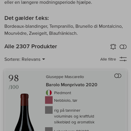
eller en længere modningsperiode hjælpe.
Det gælder f.eks:
Bordeaux-blandinger, Tempranillo, Brunello di Montalcino,
Mourvèdre, Zweigelt, Blaufränkisch.
in
Alle 2307 Produkter
Vin-Alarm
aktiver
Samm
Sortere:
Relevans
Alle filtre
Til 
98
Giuseppe Mascarello
Barolo Monprivato 2020
/100
Piedmont
Nebbiolo, tør
rig på tanniner
voluminøs og kraftfuld
silkeblød og aromatisk