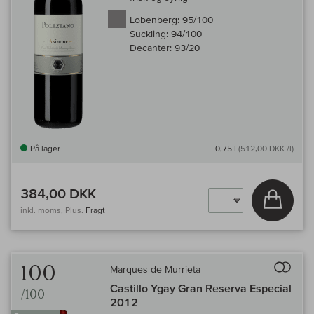
Lobenberg:
95/100
Suckling:
94/100
Decanter:
93/20
På lager
0,75 l
(512,00 DKK /l)
384,00 DKK
Læg i 
inkl. moms, Plus.
Fragt
Til 
100
Marques de Murrieta
Castillo Ygay Gran Reserva Especial
/100
2012