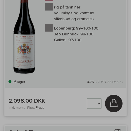
rig på tanniner
voluminøs og kraftfuld
silkeblød og aromatisk
Lobenberg:
99–100/100
Jeb Dunnuck:
98/100
Galloni:
97/100
På lager
0,75 l
(2.797,33 DKK /l)
2.098,00 DKK
Læg i 
inkl. moms, Plus.
Fragt
Til 