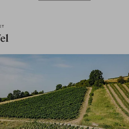
ÆT
el