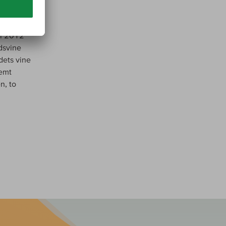
og
 i 2012
rdsvine
dets vine
remt
n, to