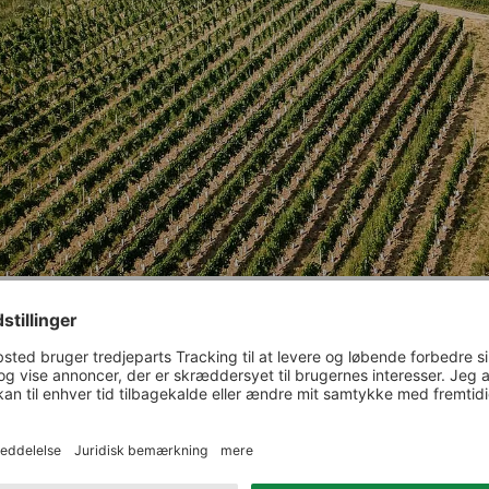
nhessiske vingård Riffel ligger i Bingen på Rochhusberg, næsten
-flodens udmunding i Rhinen, i den nordvestlige del af Rheinh
k set er Rochusberg en del af en mægtig kvartsitkæde, der stræ
us til Hunsrück. Erik og Carolin Riffel overtog vingården med de
inmarker fra Eriks forældre i 2005. Bare to år senere stod den n