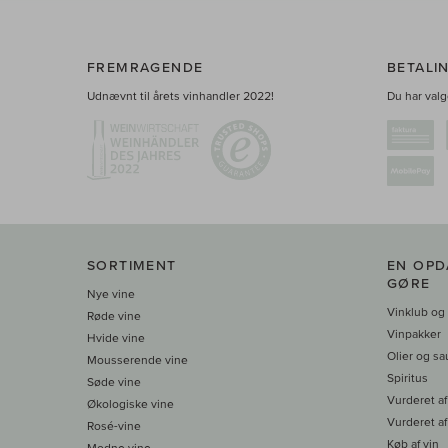
FREMRAGENDE
BETALI
Udnævnt til årets vinhandler 2022!
Du har valge
SORTIMENT
EN OPD
GØRE
Nye vine
Vinklub og
Røde vine
Vinpakker
Hvide vine
Olier og sa
Mousserende vine
Spiritus
Søde vine
Vurderet af
Økologiske vine
Vurderet af
Rosé-vine
Køb af vin
Modne vine