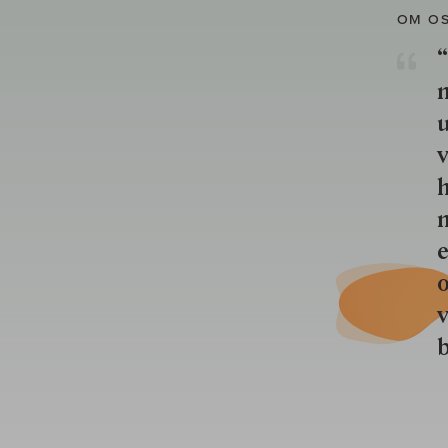
OM O
“
u
v
h
n
e
o
b