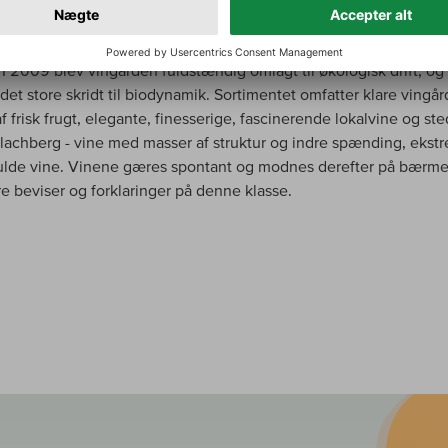
markante tårn færdig. Herfra har man en vidunderlig udsigt over
hberg med de helt særlige, berømte topplaceringer for Riesling 
. I 2009 blev vingården fuldstændig omlagt til økologisk drift, og
det store skridt til biodynamik. Sortimentet omfatter klare vingå
f frisk frugt, elegante, finesserige, fascinerende lokalvine og ste
rlachberg - vine med masser af struktur og indre spænding, ekst
ulde vine. Vinene gæres spontant og modnes derefter på bærme
re beviser og forklaringer på denne klasse.