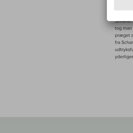
med det 
Scharlac
Silvaner
tog man 
præget a
fra Scha
udtryksf
yderlige