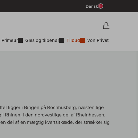
Dansk
Vorschau War
Indkøbskurv
 Primeur
Glas og tilbehør
Tilbud
von Privat
ffel ligger i Bingen på Rochhusberg, næsten lige
 Rhinen, i den nordvestlige del af Rheinhessen.
en del af en mægtig kvartsitkæde, der strækker sig