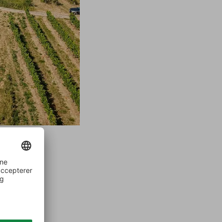
 lige
essen.
kker sig
ns 16
ye kælder