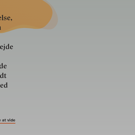
lse,
n
bejde
nde
ldt
ved
 at vide