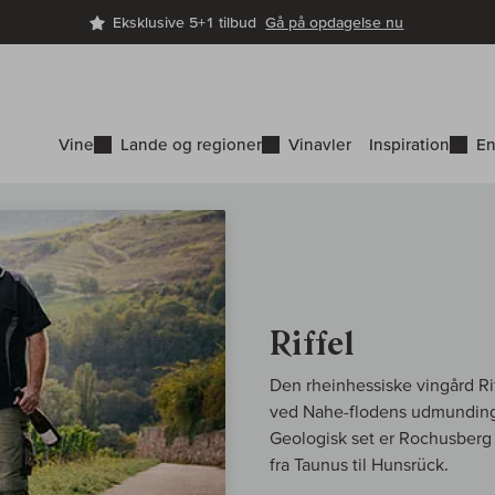
Eksklusive 5+1 tilbud
Gå på opdagelse nu
Vine
Lande og regioner
Vinavler
Inspiration
En
Riffel
Den rheinhessiske vingård Ri
ved Nahe-flodens udmunding i
Geologisk set er Rochusberg 
fra Taunus til Hunsrück.