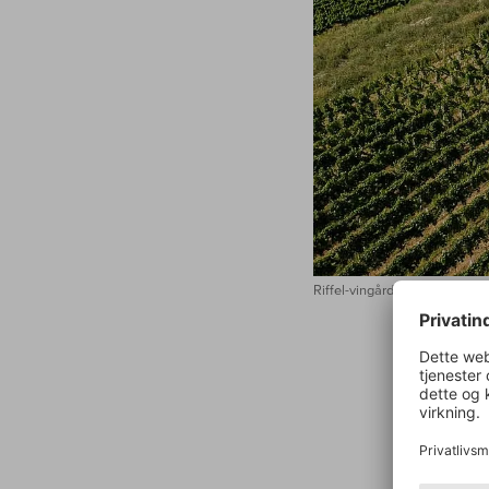
Riffel-vingårdens vingård
Den rhei
ved Nahe
Geologis
fra Taun
hektar v