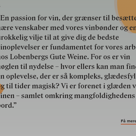
S
En passion for vin, der grænser til besætte
nære venskaber med vores vinbønder og e
rokkelig vilje til at give dig de bedste
inoplevelser er fundamentet for vores ar
os Lobenbergs Gute Weine. For os er vin
øglen til nydelse – hvor ellers kan man fi
n oplevelse, der er så kompleks, glædesfy
g til tider magisk? Vi er forenet i glæden 
vinen – samlet omkring mangfoldighedens
ord.”
Få mere