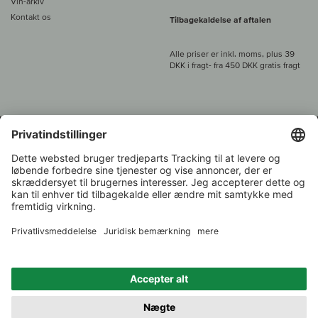
Vin-arkiv
Kontakt os
Tilbagekaldelse af aftalen
Alle priser er inkl. moms, plus 39
DKK i fragt
- fra
450 DKK gratis fragt
Kundeservice:
+49 421 696 797-0
1.000 vinavlere –
Vinhandler
Tilbage
Over 7.000 vine
i år 2022