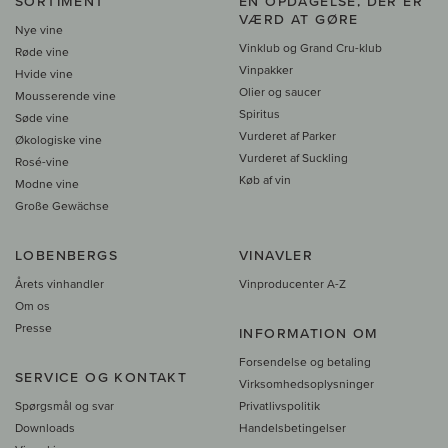
SORTIMENT
EN OPDAGELSE, DER ER
VÆRD AT GØRE
Nye vine
Vinklub og Grand Cru-klub
Røde vine
Vinpakker
Hvide vine
Olier og saucer
Mousserende vine
Spiritus
Søde vine
Vurderet af Parker
Økologiske vine
Vurderet af Suckling
Rosé-vine
Køb af vin
Modne vine
Große Gewächse
LOBENBERGS
VINAVLER
Årets vinhandler
Vinproducenter A-Z
Om os
Presse
INFORMATION OM
Forsendelse og betaling
SERVICE OG KONTAKT
Virksomhedsoplysninger
Spørgsmål og svar
Privatlivspolitik
Downloads
Handelsbetingelser