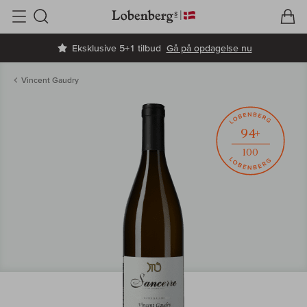
V
I
Søg
Eksklusive 5+1 tilbud
Gå på opdagelse nu
Vincent Gaudry
94+
100