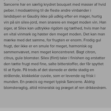
Sancerre har en særlig krydret bouquet med masser af hvid
peber. I modsætning til de fleste andre vinbønder i
landsbyen er Gaudry ikke på udkig efter en mager, hurtig
vin på sin silex-jord, men snarere en meget moden vin. Han
siger, at Silex kan udtrykke rigdom og tæthed, hvis man har
en vital vinmark og høster den meget moden. Det kan man
mærke med det samme, for frugten er enorm. Frodig gul
frugt, der ikke er en smule for meget, harmonisk og
sammenvævet, men meget koncentreret. Bagt citron,
citrus, gule blomster. Silex (flint) taler i finishen og erstatter
den tætte frugt med fine, salte bitterstoffer, der får spyttet
til at flyde. På trods af det stenede er dette stadig en
strålende, klokkeklar cuvée, som er levende og frisk i
munden. En præcis og meget typisk Sancerre. Aldrig
blomsteragtig, altid mineralsk og præget af ren drikkestrøm.