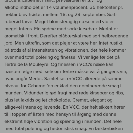
procent Cabernet Franc. pH-værdien er 3,7, og
alkoholindholdet er 14 volumenprocent. 35 hektoliter pr.
hektar blev høstet mellem 18. og 29. september. Sort-
ruberød farve. Meget blomsteragtig næse med violer,
meget intens. Fin sødme med sorte kirsebær. Merlot er
aromatisk i front. Derefter blåbærskal med sort helbredende
jord. Men ultrafin, som det plejer at være her. Intet rustikt,
på trods af al intensiteten og vibrationen, det hele kommer
over med total polering og finesse. Vi var lige før det på
Tertre de la Mouleyre. Og finessen i VCC's næse kan
næsten følge med, selv om Tertre måske var årgangens vin,
hvad angår Merlot. Samlet set er VCC allerede på samme
niveau, for Cabernet'en er klart den dominerende smag i
munden. Vidunderlig rød frugt med røde kirsebær og ribs,
plus let lakrids og let chokolade. Cremet, elegant og
alligevel intens og levende. En VCC, der helt sikkert hører
til i toppen af listen med hensyn til årgang med denne
ekstremt høje vibration og spænding i munden. Det hele
med total polering og hedonistisk smag. En lækkerbisken