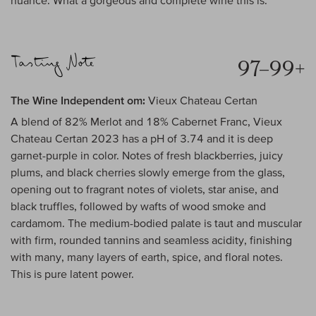
nuance. What a gorgeous and complete wine this is.
97–99+
The Wine Independent om:
Vieux Chateau Certan
A blend of 82% Merlot and 18% Cabernet Franc, Vieux
Chateau Certan 2023 has a pH of 3.74 and it is deep
garnet-purple in color. Notes of fresh blackberries, juicy
plums, and black cherries slowly emerge from the glass,
opening out to fragrant notes of violets, star anise, and
black truffles, followed by wafts of wood smoke and
cardamom. The medium-bodied palate is taut and muscular
with firm, rounded tannins and seamless acidity, finishing
with many, many layers of earth, spice, and floral notes.
This is pure latent power.