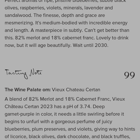
Perfect aromas of ripe, pristine blueberries, subtle black
olives, raspberries, violets, minerals, lavender and
sandalwood. The finesse, depth and grace are
mesmerizing. It's medium-bodied with incredible energy
and length. A masterpiece in subtly. Can't get better than
this. 82% merlot and 18% cabernet franc. Lovely to drink
now, but it will age beautifully. Wait until 2030.
99
The Wine Palate om:
Vieux Chateau Certan
A blend of 82% Merlot and 18% Cabernet Franc, Vieux
Château Certan 2023 has a pH of 3.74. Deep
garnet‑purple in color, it needs a little swirling before it
begins to unfurl with a gorgeous perfume of juicy
blueberries, plum preserves, and violets, giving way to hints
of licorice, black olives, dark chocolate, and black truffles,