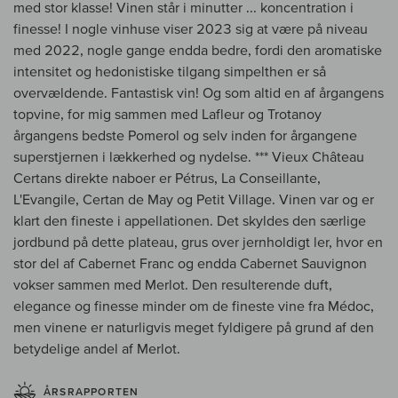
med stor klasse! Vinen står i minutter ... koncentration i
finesse! I nogle vinhuse viser 2023 sig at være på niveau
med 2022, nogle gange endda bedre, fordi den aromatiske
intensitet og hedonistiske tilgang simpelthen er så
overvældende. Fantastisk vin! Og som altid en af årgangens
topvine, for mig sammen med Lafleur og Trotanoy
årgangens bedste Pomerol og selv inden for årgangene
superstjernen i lækkerhed og nydelse. *** Vieux Château
Certans direkte naboer er Pétrus, La Conseillante,
L'Evangile, Certan de May og Petit Village. Vinen var og er
klart den fineste i appellationen. Det skyldes den særlige
jordbund på dette plateau, grus over jernholdigt ler, hvor en
stor del af Cabernet Franc og endda Cabernet Sauvignon
vokser sammen med Merlot. Den resulterende duft,
elegance og finesse minder om de fineste vine fra Médoc,
men vinene er naturligvis meget fyldigere på grund af den
betydelige andel af Merlot.
ÅRSRAPPORTEN