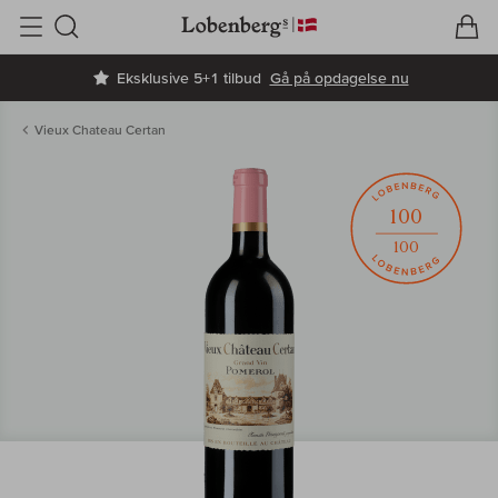
V
I
Søg
Eksklusive 5+1 tilbud
Gå på opdagelse nu
Vieux Chateau Certan
100
100