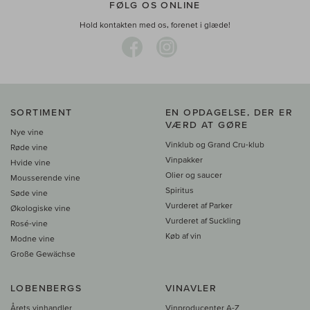
FØLG OS ONLINE
Hold kontakten med os, forenet i glæde!
SORTIMENT
EN OPDAGELSE, DER ER
VÆRD AT GØRE
Nye vine
Vinklub og Grand Cru-klub
Røde vine
Vinpakker
Hvide vine
Olier og saucer
Mousserende vine
Spiritus
Søde vine
Vurderet af Parker
Økologiske vine
Vurderet af Suckling
Rosé-vine
Køb af vin
Modne vine
Große Gewächse
LOBENBERGS
VINAVLER
Årets vinhandler
Vinproducenter A-Z