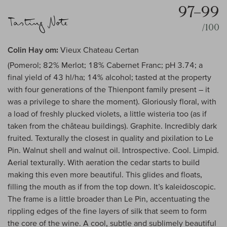
97–99
/100
Colin Hay om:
Vieux Chateau Certan
(Pomerol; 82% Merlot; 18% Cabernet Franc; pH 3.74; a
final yield of 43 hl/ha; 14% alcohol; tasted at the property
with four generations of the Thienpont family present – it
was a privilege to share the moment). Gloriously floral, with
a load of freshly plucked violets, a little wisteria too (as if
taken from the château buildings). Graphite. Incredibly dark
fruited. Texturally the closest in quality and pixilation to Le
Pin. Walnut shell and walnut oil. Introspective. Cool. Limpid.
Aerial texturally. With aeration the cedar starts to build
making this even more beautiful. This glides and floats,
filling the mouth as if from the top down. It’s kaleidoscopic.
The frame is a little broader than Le Pin, accentuating the
rippling edges of the fine layers of silk that seem to form
the core of the wine. A cool, subtle and sublimely beautiful