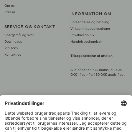
Om os
Presse
INFORMATION OM
Forsendelse og betaling
SERVICE OG KONTAKT
Virksomhedsoplysninger
Spørgsmål og svar
Privatlivspolitik
Downloads
Handelsbetingelser
Vin-arkiv
Kontakt os
Tilbagekaldelse af aftalen
Alle priser er inkl. moms, plus 39
DKK i fragt
- fra
450 DKK gratis fragt
Kundeservice:
+49 421 696 797-0
1.000 vinavlere –
Vinhandler