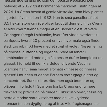
næsten lige så lang tid som den bedste Nebbiolo! Det
betyder, at 2022 først kommer på markedet i slutningen af
2024. La Crena består af gamle vinstokke, som blev plantet
i hjertet af vinmarken i 1932. Kun to små parceller af det
3,5 hektar store område bliver brugt til denne vin. La Crena
er altid overraskende mager af en Barbera d'Asti at være.
Gæringen foregår i ståltanke, hvorefter vinen overføres til
barriques, hvoraf 20 procent er nye, hvor malo også finder
sted. Lys rubinrød farve med et strejf af violet. Næsen er rig
på finesse, duftende og legende. Søde kirsebær i
kombination med røde og blå blomster dufter komplekst fra
glasset. I forhold til den kraftfulde, drivende Vecchia
Scarrone har vi sååå meget aromatisk finesse og finesse i
glasset! I munden er denne Barbera rødfrugtagtig, tæt og
koncentreret. Surkirsebær, ribs, men også brombær og
blåbær - i forhold til Scarrone har La Crena endnu mere
friskhed og præcision på tungen. Hibiscusblomst, cassis og
perfekt modne sorte kirsebær med delikat krydrede
aromaer fra den dygtige brug af træ. Alle frugtsmagene er