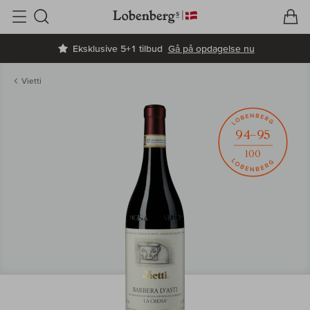
V
I
Søg
Eksklusive 5+1 tilbud
Gå på opdagelse nu
Vietti
94–95
100