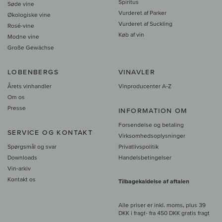
Spiritus
Søde vine
Vurderet af Parker
Økologiske vine
Vurderet af Suckling
Rosé-vine
Køb af vin
Modne vine
Große Gewächse
LOBENBERGS
VINAVLER
Årets vinhandler
Vinproducenter A-Z
Om os
Presse
INFORMATION OM
Forsendelse og betaling
SERVICE OG KONTAKT
Virksomhedsoplysninger
Spørgsmål og svar
Privatlivspolitik
Downloads
Handelsbetingelser
Vin-arkiv
Kontakt os
Tilbagekaldelse af aftalen
Alle priser er inkl. moms, plus 39
DKK i fragt
- fra
450 DKK gratis fragt