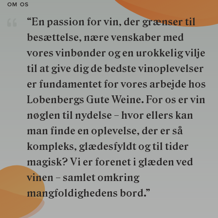
OM OS
“En passion for vin, der grænser til
besættelse, nære venskaber med
vores vinbønder og en urokkelig vilje
til at give dig de bedste vinoplevelser
er fundamentet for vores arbejde hos
Lobenbergs Gute Weine. For os er vin
nøglen til nydelse – hvor ellers kan
man finde en oplevelse, der er så
kompleks, glædesfyldt og til tider
magisk? Vi er forenet i glæden ved
vinen – samlet omkring
mangfoldighedens bord.”