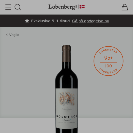
V
I
Søg
Eksklusive 5+1 tilbud
Gå på opdagelse nu
Vaglio
95+
100