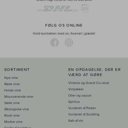
FØLG OS ONLINE
Hold kontakten med os, forenet i glæde!
SORTIMENT
EN OPDAGELSE, DER ER
VÆRD AT GØRE
Nye vine
Vinklub og Grand Cru-klub
Røde vine
Vinpakker
Hvide vine
Olier og saucer
Mousserende vine
Spiritus
Søde vine
Vurderet af Parker
Økologiske vine
Vurderet af Suckling
Rosé-vine
Køb af vin
Modne vine
Große Gewächse