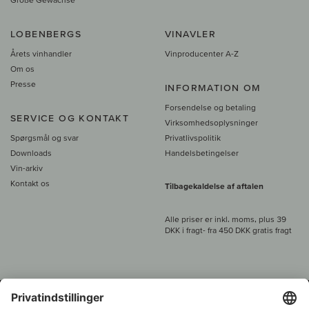
LOBENBERGS
VINAVLER
Årets vinhandler
Vinproducenter A-Z
Om os
Presse
INFORMATION OM
Forsendelse og betaling
SERVICE OG KONTAKT
Virksomhedsoplysninger
Spørgsmål og svar
Privatlivspolitik
Downloads
Handelsbetingelser
Vin-arkiv
Kontakt os
Tilbagekaldelse af aftalen
Alle priser er inkl. moms, plus 39
DKK i fragt
- fra
450 DKK gratis fragt