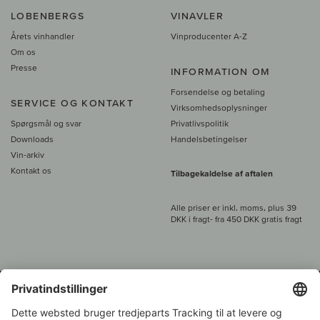
LOBENBERGS
VINAVLER
Årets vinhandler
Vinproducenter A-Z
Om os
Presse
INFORMATION OM
Forsendelse og betaling
SERVICE OG KONTAKT
Virksomhedsoplysninger
Spørgsmål og svar
Privatlivspolitik
Downloads
Handelsbetingelser
Vin-arkiv
Kontakt os
Tilbagekaldelse af aftalen
Alle priser er inkl. moms, plus 39
DKK i fragt
- fra
450 DKK gratis fragt
Kundeservice: