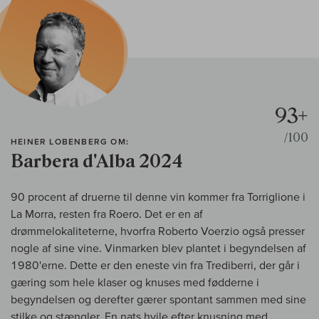
93+
/100
HEINER LOBENBERG OM:
Barbera d'Alba 2024
90 procent af druerne til denne vin kommer fra Torriglione i
La Morra, resten fra Roero. Det er en af
drømmelokaliteterne, hvorfra Roberto Voerzio også presser
nogle af sine vine. Vinmarken blev plantet i begyndelsen af
1980'erne. Dette er den eneste vin fra Trediberri, der går i
gæring som hele klaser og knuses med fødderne i
begyndelsen og derefter gærer spontant sammen med sine
stilke og stængler. En nats hvile efter knusning med