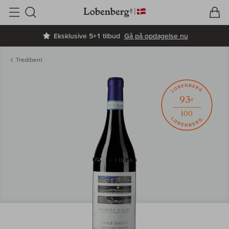
V
I
Søg
Eksklusive 5+1 tilbud
Gå på opdagelse nu
Trediberri
93+
100