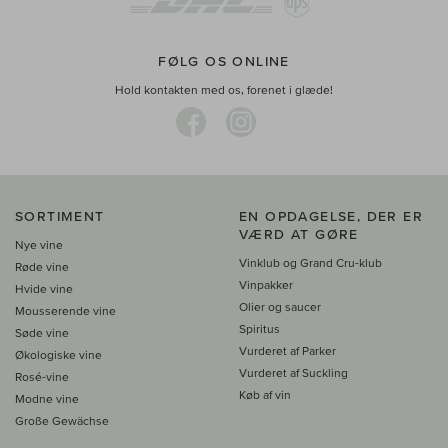
FØLG OS ONLINE
Hold kontakten med os, forenet i glæde!
SORTIMENT
EN OPDAGELSE, DER ER
VÆRD AT GØRE
Nye vine
Vinklub og Grand Cru-klub
Røde vine
Vinpakker
Hvide vine
Olier og saucer
Mousserende vine
Spiritus
Søde vine
Vurderet af Parker
Økologiske vine
Vurderet af Suckling
Rosé-vine
Køb af vin
Modne vine
Große Gewächse