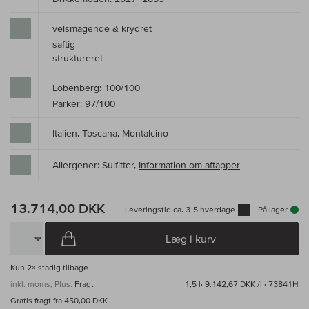
velsmagende & krydret
saftig
struktureret
Lobenberg: 100/100
Parker: 97/100
Italien, Toscana, Montalcino
Allergener: Sulfitter,
Information om aftapper
13.714,00 DKK
Leveringstid ca. 3-5 hverdage
På lager
Læg i kurv
Kun
2×
stadig tilbage
inkl. moms, Plus.
Fragt
1,5 l·
9.142,67 DKK /l
· 73841H
Gratis fragt fra 450,00 DKK