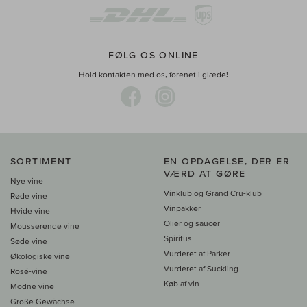
FØLG OS ONLINE
Hold kontakten med os, forenet i glæde!
SORTIMENT
EN OPDAGELSE, DER ER
VÆRD AT GØRE
Nye vine
Vinklub og Grand Cru-klub
Røde vine
Vinpakker
Hvide vine
Olier og saucer
Mousserende vine
Spiritus
Søde vine
Vurderet af Parker
Økologiske vine
Vurderet af Suckling
Rosé-vine
Køb af vin
Modne vine
Große Gewächse