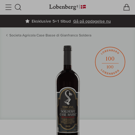
V
I
Søg
Eksklusive 5+1 tilbud
Gå på opdagelse nu
Societa Agricola Case Basse di Gianfranco Soldera
100
100