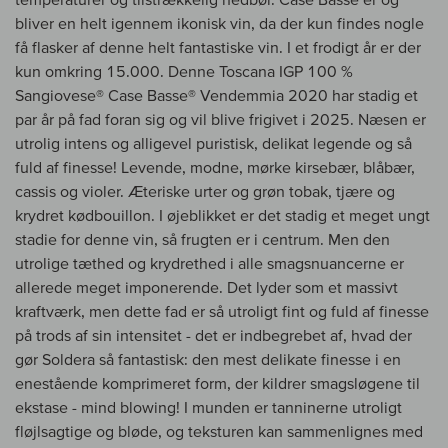
bliver en helt igennem ikonisk vin, da der kun findes nogle
få flasker af denne helt fantastiske vin. I et frodigt år er der
kun omkring 15.000. Denne Toscana IGP 100 %
Sangiovese® Case Basse® Vendemmia 2020 har stadig et
par år på fad foran sig og vil blive frigivet i 2025. Næsen er
utrolig intens og alligevel puristisk, delikat legende og så
fuld af finesse! Levende, modne, mørke kirsebær, blåbær,
cassis og violer. Æteriske urter og grøn tobak, tjære og
krydret kødbouillon. I øjeblikket er det stadig et meget ungt
stadie for denne vin, så frugten er i centrum. Men den
utrolige tæthed og krydrethed i alle smagsnuancerne er
allerede meget imponerende. Det lyder som et massivt
kraftværk, men dette fad er så utroligt fint og fuld af finesse
på trods af sin intensitet - det er indbegrebet af, hvad der
gør Soldera så fantastisk: den mest delikate finesse i en
enestående komprimeret form, der kildrer smagsløgene til
ekstase - mind blowing! I munden er tanninerne utroligt
fløjlsagtige og bløde, og teksturen kan sammenlignes med