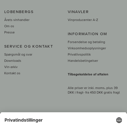
LOBENBERGS
VINAVLER
Årets vinhandler
Vinproducenter A-Z
Om os
Presse
INFORMATION OM
Forsendelse og betaling
SERVICE OG KONTAKT
Virksomhedsoplysninger
Spørgsmål og svar
Privatlivspolitik
Downloads
Handelsbetingelser
Vin-arkiv
Kontakt os
Tilbagekaldelse af aftalen
Alle priser er inkl. moms, plus 39
DKK i fragt
- fra
450 DKK gratis fragt