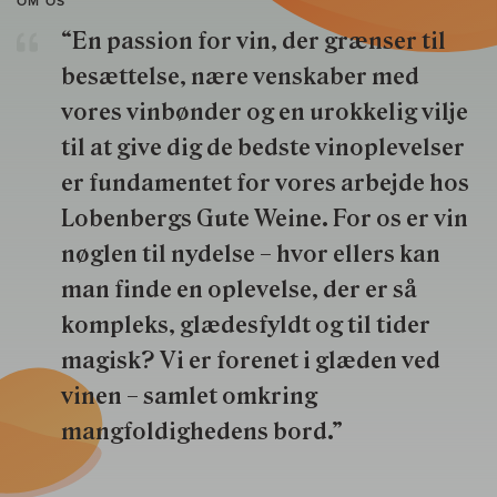
OM OS
“En passion for vin, der grænser til
besættelse, nære venskaber med
vores vinbønder og en urokkelig vilje
til at give dig de bedste vinoplevelser
er fundamentet for vores arbejde hos
Lobenbergs Gute Weine. For os er vin
nøglen til nydelse – hvor ellers kan
man finde en oplevelse, der er så
kompleks, glædesfyldt og til tider
magisk? Vi er forenet i glæden ved
vinen – samlet omkring
mangfoldighedens bord.”