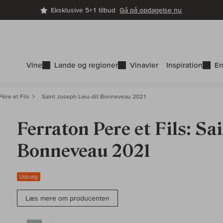
Eksklusive 5+1 tilbud
Gå på opdagelse nu
Vine
Lande og regioner
Vinavler
Inspiration
En
Père et Fils
Saint Joseph Lieu-dit Bonneveau 2021
Ferraton Pere et Fils: Sa
Bonneveau 2021
Udsalg
Læs mere om producenten