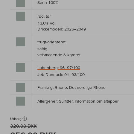
Serin 100%
rød, tør
13,0% Vol.
Drikkemoden: 2026–2049
frugt-orienteret
saftig
velsmagende & krydret
Lobenberg: 96–97/100
Jeb Dunnuck: 91–93/100
Frankrig, Rhone, Det nordlige Rhône
Allergener: Sulfitter,
Information om aftapper
Udsalg
320,00 DKK