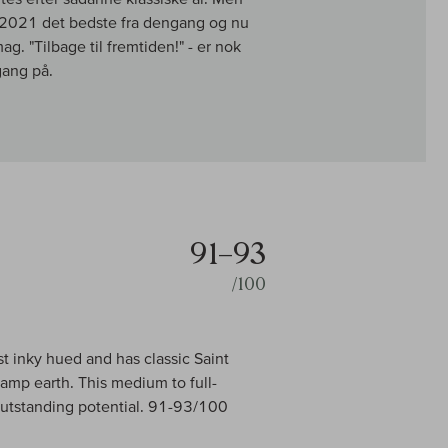
er 2021 det bedste fra dengang og nu
g. "Tilbage til fremtiden!" - er nok
ang på.
91–93
/100
t inky hued and has classic Saint
amp earth. This medium to full-
outstanding potential. 91-93/100