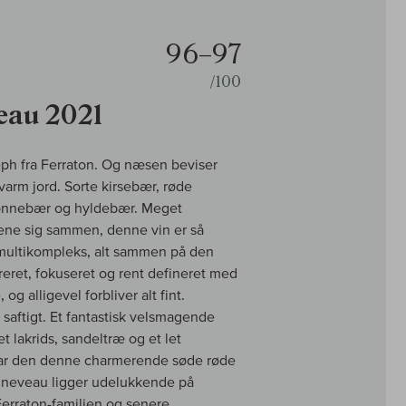
96–97
/100
eau 2021
eph fra Ferraton. Og næsen beviser
 varm jord. Sorte kirsebær, røde
dt rønnebær og hyldebær. Meget
ene sig sammen, denne vin er så
å multikompleks, alt sammen på den
eret, fokuseret og rent defineret med
og alligevel forbliver alt fint.
r saftigt. Et fantastisk velsmagende
 lakrids, sandeltræ og et let
 har den denne charmerende søde røde
onneveau ligger udelukkende på
Ferraton-familien og senere