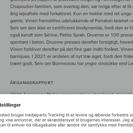
Chapoutier-familien, som overtog den, var ivrige efter at f
årig lejeaftale med forkøbsret. Kun en hektar med ret unge
gamle. Vinen fremstilles udelukkende af Ferraton-teamet 
Selv om den ikke er certificeret biodynamisk, fordi den er
også kendt som Sérine, Petite Syrah. Druerne er 100 proce
spontant i beton. Druerne presses derefter forsigtigt, hoved
Vinen forbliver derefter på det fine gær indtil foråret. Vine
barriques. I 2021 er andelen af nyt træ øget, fordi den friske
træet godt. Selv om Bonneveau har yngre vinstokke end Le P
ÅRGANGSRAPPORT
2021-årgangen i Rhône repræsenterer utvivlsomt et vendep
middelhavsårgange, som vi har oplevet konsekvent siden
mange vinproducenter i Rhônedalen om de "gode gamle dage
høst, højt syreniveau og en fenolisk karakter, der sidst ble
følelser, et konstant op og ned af følelser: Den ekstreme fros
temperaturer på næsten -10 °C nogle steder påvirkede næs