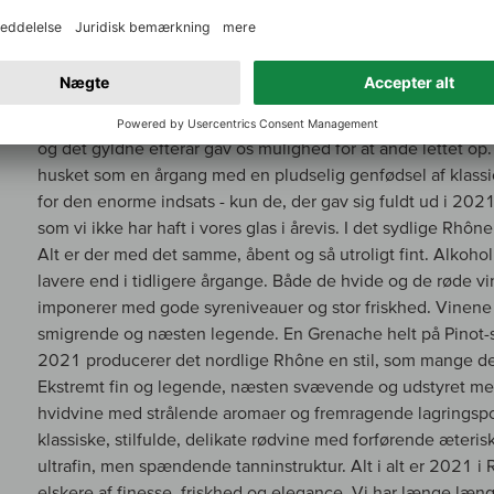
I nogle tilfælde førte frosten til en fuldstændig fejlslagen af
aktivitet i vinmarkerne i Rhône-dalen. Mirakuløst nok spir
uden konsekvenser: De iskolde nætter bragte naturen ud a
anarkistisk, arbejdet i vinmarken var ekstremt krævende o
kærkomne nedbør gennem hele vegetationscyklussen, de
og det gyldne efterår gav os mulighed for at ånde lettet op.
husket som en årgang med en pludselig genfødsel af klass
for den enorme indsats - kun de, der gav sig fuldt ud i 202
som vi ikke har haft i vores glas i årevis. I det sydlige Rh
Alt er der med det samme, åbent og så utroligt fint. Alkoh
lavere end i tidligere årgange. Både de hvide og de røde 
imponerer med gode syreniveauer og stor friskhed. Vinene 
smigrende og næsten legende. En Grenache helt på Pinot-spo
2021 producerer det nordlige Rhône en stil, som mange de
Ekstremt fin og legende, næsten svævende og udstyret med e
hvidvine med strålende aromaer og fremragende lagringspote
klassiske, stilfulde, delikate rødvine med forførende æteris
ultrafin, men spændende tanninstruktur. Alt i alt er 2021 i R
elskere af finesse, friskhed og elegance. Vi har længe læng