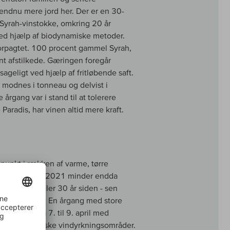
å endnu mere jord her. Der er en 30-
 Syrah-vinstokke, omkring 20 år
ved hjælp af biodynamiske metoder.
 forpagtet. 100 procent gammel Syrah,
nt afstilkede. Gæringen foregår
sageligt ved hjælp af fritløbende saft.
n modnes i tonneau og delvist i
 årgang var i stand til at tolerere
aradis, har vinen altid mere kraft.
unkt i rækken af varme, tørre
 senest 2015. 2021 minder endda
" for 20 eller 30 år siden - sen
v set i 90'erne. En årgang med store
tepisode fra 7. til 9. april med
ten alle franske vindyrkningsområder.