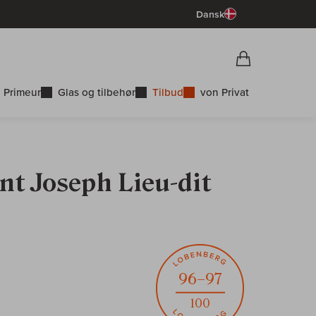
Dansk
Vorschau War
Indkøbskurv
 Primeur
Glas og tilbehør
Tilbud
von Privat
int Joseph Lieu-dit
96–97
100