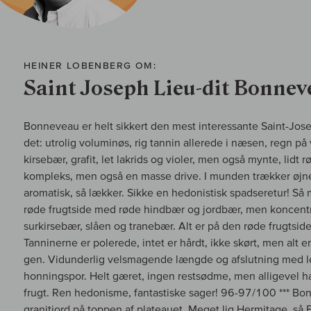
HEINER LOBENBERG OM:
Saint Joseph Lieu-dit Bonnev
Bonneveau er helt sikkert den mest interessante Saint-Jos
det: utrolig voluminøs, rig tannin allerede i næsen, regn på
kirsebær, grafit, let lakrids og violer, men også mynte, li
kompleks, men også en masse drive. I munden trækker øjn
aromatisk, så lækker. Sikke en hedonistisk spadseretur! S
røde frugtside med røde hindbær og jordbær, men koncentr
surkirsebær, slåen og tranebær. Alt er på den røde frugtside, 
Tanninerne er polerede, intet er hårdt, ikke skørt, men alt e
gen. Vidunderlig velsmagende længde og afslutning med let
honningspor. Helt gæret, ingen restsødme, men alligevel
frugt. Ren hedonisme, fantastiske sager! 96-97/100 *** B
granitjord på toppen af plateauet. Meget lig Hermitage, så 