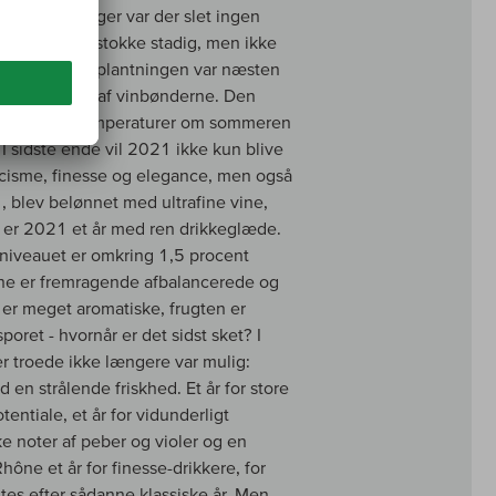
grøde. I tre uger var der slet ingen
ede mange vinstokke stadig, men ikke
f balance, udplantningen var næsten
g krævede alt af vinbønderne. Den
 moderate temperaturer om sommeren
 I sidste ende vil 2021 ikke kun blive
icisme, finesse og elegance, men også
1, blev belønnet med ultrafine vine,
ône er 2021 et år med ren drikkeglæde.
olniveauet er omkring 1,5 procent
vine er fremragende afbalancerede og
er meget aromatiske, frugten er
ret - hvornår er det sidst sket? I
r troede ikke længere var mulig:
n strålende friskhed. Et år for store
ntiale, et år for vidunderligt
ke noter af peber og violer og en
hône et år for finesse-drikkere, for
tes efter sådanne klassiske år. Men