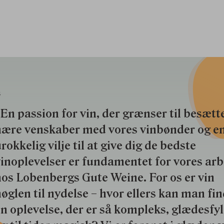
S
En passion for vin, der grænser til besætte
nære venskaber med vores vinbønder og e
rokkelig vilje til at give dig de bedste
inoplevelser er fundamentet for vores ar
os Lobenbergs Gute Weine. For os er vin
øglen til nydelse – hvor ellers kan man fi
n oplevelse, der er så kompleks, glædesfy