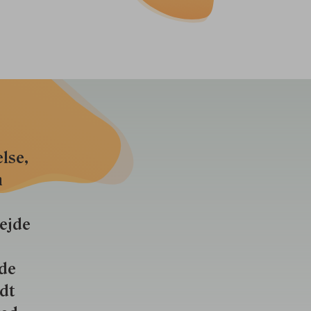
lse,
n
bejde
nde
ldt