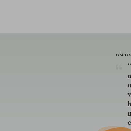
OM O
“
u
v
h
n
e