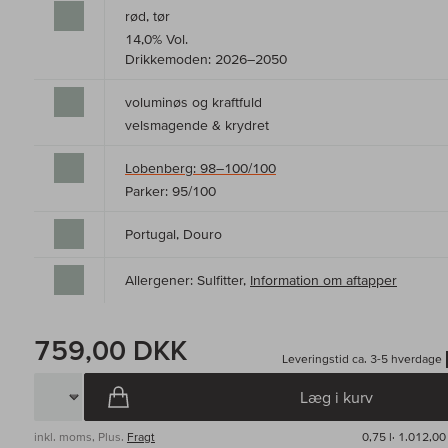
rød, tør
14,0% Vol.
Drikkemoden: 2026–2050
voluminøs og kraftfuld
velsmagende & krydret
Lobenberg: 98–100/100
Parker: 95/100
Portugal, Douro
Allergener: Sulfitter,
Information om aftapper
759,00 DKK
Leveringstid ca. 3-5 hverdage
Læg i kurv
inkl. moms, Plus.
Fragt
0,75 l·
1.012,00