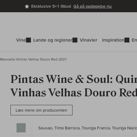
Eksklusive 5+1 tilbud
Gå på opdagelse nu
Vine
Lande og regioner
Vinavler
Inspiration
En
 Manoella Vinhas Velhas Douro Red 2021
Pintas Wine & Soul: Qui
Vinhas Velhas Douro Red
Læs mere om producenten
Sousao, Tinta Barroca, Touriga Franca, Touriga Naci