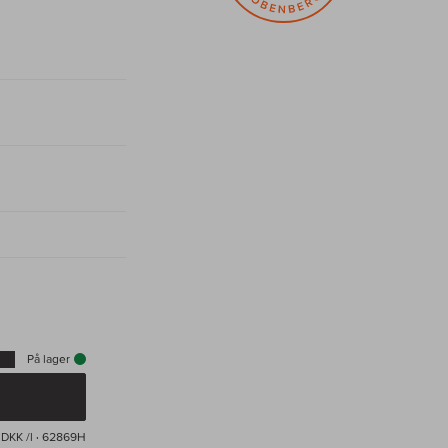
På lager
 DKK /l
· 62869H