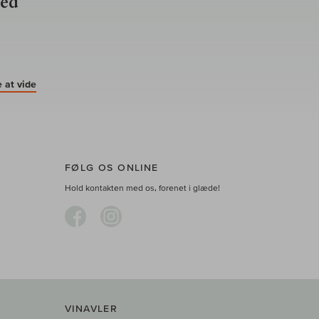
ved
 at vide
FØLG OS ONLINE
Hold kontakten med os, forenet i glæde!
VINAVLER