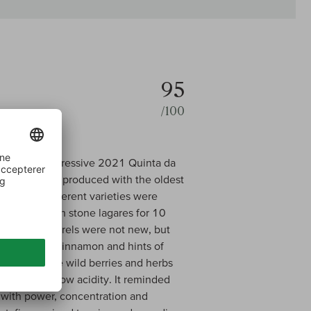
95
/100
ottle of the impressive 2021 Quinta da
asting. It was produced with the oldest
se to 30 different varieties were
destemmed, in stone lagares for 10
nths. The barrels were not new, but
 vanilla and cinnamon and hints of
s notes of ripe wild berries and herbs
hol and mellow acidity. It reminded
with power, concentration and