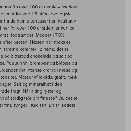
ommer fra over 100 år gamle vinstokke
e på mindre end 15 hl/ha, økologisk
fra de gamle terrasser i en kvalitativ
her for over 100 år siden, er kun ca.
agares, fodtrampet. Modnet i 70%
 efter høsten. Næsen har straks et
, tårerne kommer i øjnene, det er
e og bittersød chokolade og salt og
ebær. Puuuuhhh, brombær og blåbær og
ldender det intense drama i næse og
nsitet. Masser af lakrids, grafit, mørk
aget. Salt og mineralitet i den
øde frugt. Når alting ryster og
 vi så stadig tale om finesse? Ja, det er
r fint, synger i fuld fart. En af landets