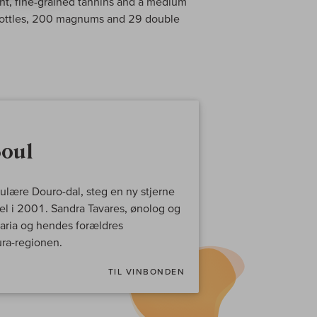
nt, fine-grained tannins and a medium
00 bottles, 200 magnums and 29 double
Soul
akulære Douro-dal, steg en ny stjerne
el i 2001. Sandra Tavares, ønolog og
Maria og hendes forældres
ra-regionen.
TIL VINBONDEN