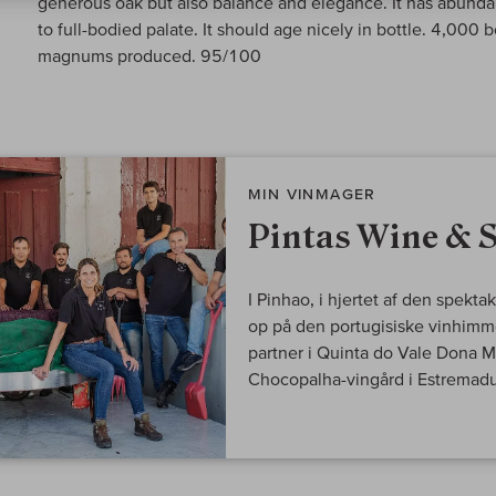
generous oak but also balance and elegance. It has abunda
to full-bodied palate. It should age nicely in bottle. 4,0
magnums produced. 95/100
MIN VINMAGER
Pintas Wine & 
I Pinhao, i hjertet af den spekt
op på den portugisiske vinhimm
partner i Quinta do Vale Dona 
Chocopalha-vingård i Estremadu