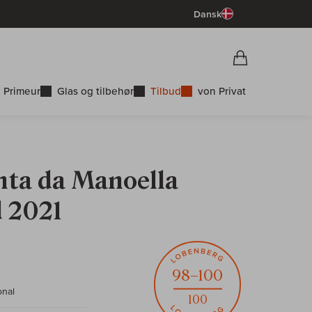
Dansk
Vorschau War
Indkøbskurv
 Primeur
Glas og tilbehør
Tilbud
von Privat
nta da Manoella
 2021
98–100
onal
100