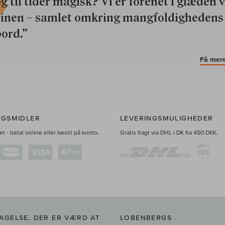
g til tider magisk? Vi er forenet i glæden 
vinen – samlet omkring mangfoldighedens
ord.”
Få mere
NGSMIDLER
LEVERINGSMULIGHEDER
t - betal online eller bestil på konto.
Gratis fragt via DHL i DK fra 450 DKK.
AGELSE, DER ER VÆRD AT
LOBENBERGS