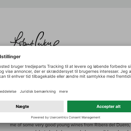
Parker om:
Quinta da Manoella Vinhas Velhas Douro Red
A few days after I tasted the bulk of their wines, I had a b
Manoella Vinhas Velhas, which they forgot to bring to the t
vines on the property, planted some 120 years ago. The clo
picked together on September 28th and vinified, partially 
days. Aging was in French oak barrels and lasted for 22 mo
they marked the wine with intense aromas of sweet spices,
toast and smoke, giving it a balsamic personality. It also ha
and a sense of ripeness but without excess. It has 14% alco
me of some very good young wines from Ribera del Duero, 