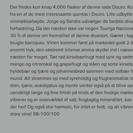
Der findes kun knap 4.000 flasker af denne røde Douro. K
fra en af de mest interessante quintas i Douro. Lille udbytt
vinmarksarbejde. Jorge og Sandra udvælger de bedste druer 
forhøstning. Da der næsten ikke var nogen Touriga Nacional 
30 % af denne vin fremstillet af denne druesort. Gæret i l
brugte barriques. Vinen kommer først på markedet godt 2 år
enormt tryk, den ekstremt intense aroma skyder ind i næsen
næsten for meget. Tæt rød kirsebærfrugt med syre og sødm
mango og citronskal og grapefrugt og slåen og sorte kirs
hyldebær og tjære og johannesbrød sammen med solbær fu
mund. Alt strammes op med syreholdig og frugtaromatisk inte
sten, tjære, eukalyptus og mynte venter også på at blive opd
uendeligt lange og fine finish på trods af den frodige mørker
vibrerer og er overvældet af salt, frugtagtig mineralitet, kan
der her! Og også stor harmoni, for intet er fedt, og alt vibrere
store vine! 98-100/100