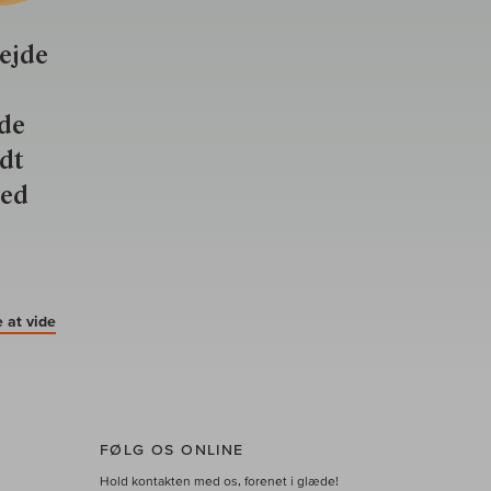
bejde
nde
ldt
ved
 at vide
FØLG OS ONLINE
Hold kontakten med os, forenet i glæde!