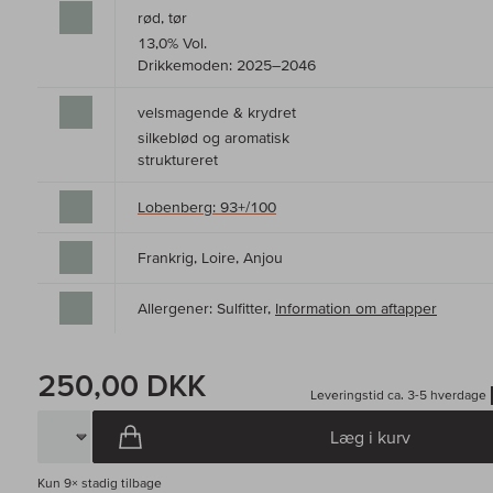
rød, tør
13,0% Vol.
Drikkemoden: 2025–2046
velsmagende & krydret
silkeblød og aromatisk
struktureret
Lobenberg: 93+/100
Frankrig, Loire, Anjou
Allergener: Sulfitter,
Information om aftapper
250,00 DKK
Leveringstid ca. 3-5 hverdage
Læg i kurv
Kun
9×
stadig tilbage