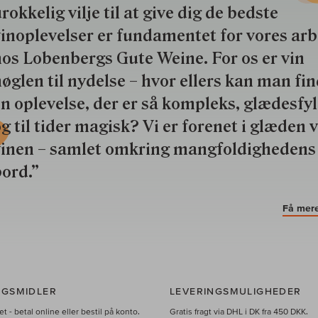
rokkelig vilje til at give dig de bedste
inoplevelser er fundamentet for vores ar
os Lobenbergs Gute Weine. For os er vin
øglen til nydelse – hvor ellers kan man fi
n oplevelse, der er så kompleks, glædesfy
g til tider magisk? Vi er forenet i glæden 
vinen – samlet omkring mangfoldighedens
ord.”
Få mere
NGSMIDLER
LEVERINGSMULIGHEDER
t - betal online eller bestil på konto.
Gratis fragt via DHL i DK fra 450 DKK.