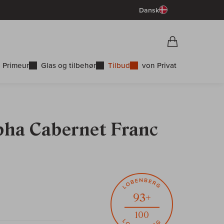
Dansk
Vorschau War
Indkøbskurv
 Primeur
Glas og tilbehør
Tilbud
von Privat
pha Cabernet Franc
93+
100