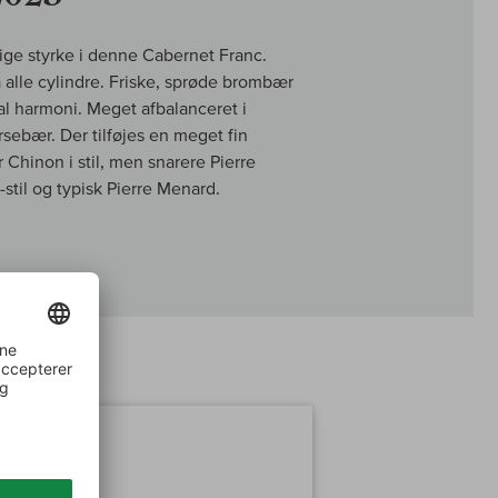
lige styrke i denne Cabernet Franc.
a alle cylindre. Friske, sprøde brombær
otal harmoni. Meget afbalanceret i
sebær. Der tilføjes en meget fin
 Chinon i stil, men snarere Pierre
e-stil og typisk Pierre Menard.