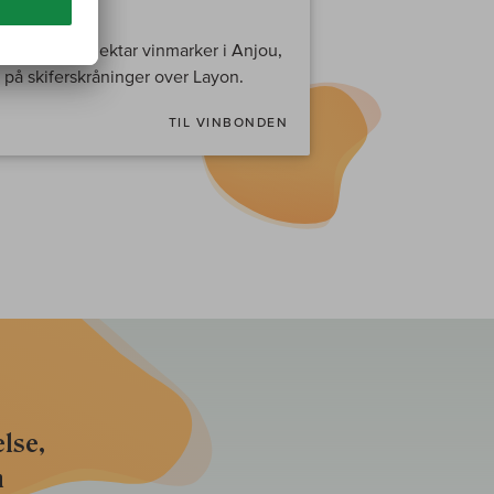
tet. Kun 3,5 hektar vinmarker i Anjou,
, på skiferskråninger over Layon.
TIL VINBONDEN
lse,
n