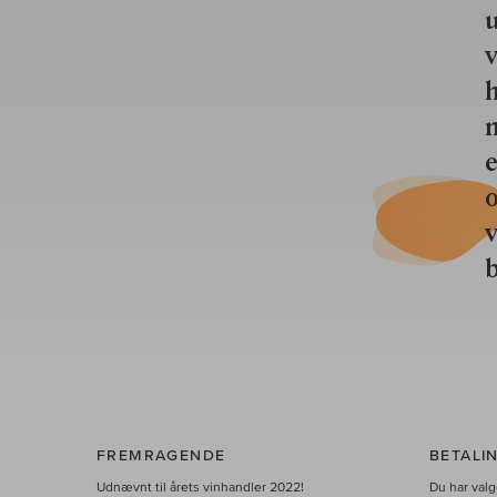
u
v
h
n
e
o
b
FREMRAGENDE
BETALI
Udnævnt til årets vinhandler 2022!
Du har valge