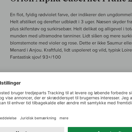
En flot, fyldig rødviolet farve, der indikerer den ungdomme
Helt afstilket og derefter udblødt i 3 uger. Næsen skyder fr
plus skiferstøv og surkirsebær. Helt delikat og alligevel i t
munden med ultramodne tanniner. Lidt slåen og mere surkir
blomsternote med violer og rose. Dette er ikke Saumur eller
Menard i Anjou. Kraftfuld, lidt uspoleret og vild, typisk Loir
Fantastisk sjov! 93+/100
MIN VINMAGER
Pierre Menard