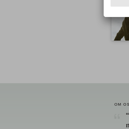
OM O
“