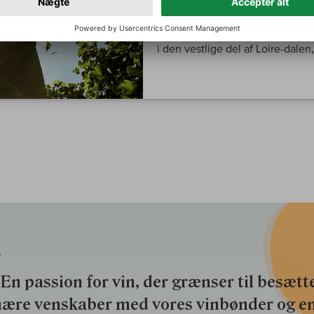
Pierre Menard er drevet af kvali
i den vestlige del af Loire-dalen
S
En passion for vin, der grænser til besætte
nære venskaber med vores vinbønder og e