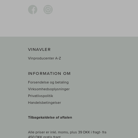
VINAVLER
Vinproducenter A-Z
INFORMATION OM
Forsendelse og betaling
Virksomhedsoplysninger
Privatlivspolitik
Handelsbetingelser
Tilbagekaldelse af aftalen
Alle priser er inkl. moms, plus 39 DKK i fragt
- fra
450 DKK gratis fragt