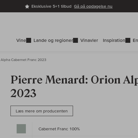
Eksklusive 5+1 tilbud
Gå på opdagelse nu
Vine
Lande og regioner
Vinavler
Inspiration
En
 Alpha Cabernet Franc 2023
Pierre Menard: Orion Al
2023
Læs mere om producenten
Cabernet Franc 100%