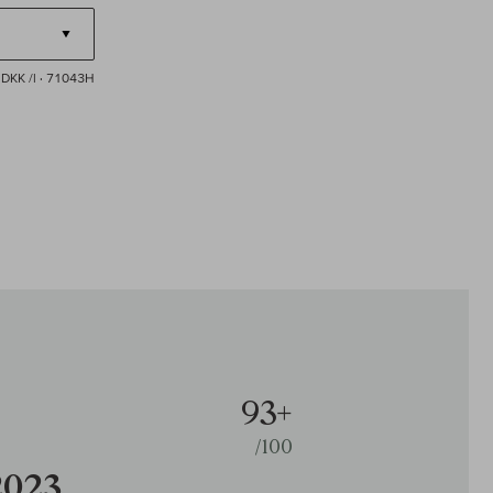
DKK /l
· 71043H
93+
/100
2023