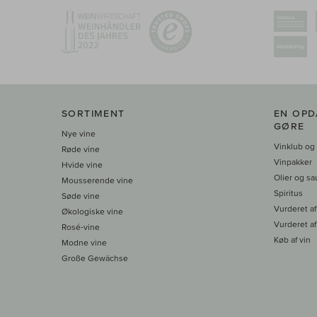
SORTIMENT
EN OPD
GØRE
Nye vine
Vinklub og
Røde vine
Vinpakker
Hvide vine
Olier og sa
Mousserende vine
Spiritus
Søde vine
Vurderet af
Økologiske vine
Vurderet af
Rosé-vine
Køb af vin
Modne vine
Große Gewächse