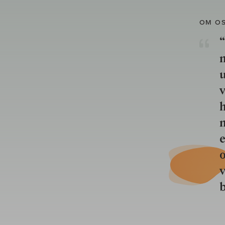
OM O
“
u
v
h
n
e
o
b