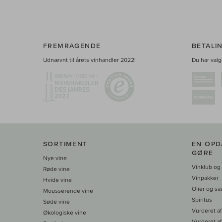
FREMRAGENDE
BETALI
Udnævnt til årets vinhandler 2022!
Du har valge
SORTIMENT
EN OPD
GØRE
Nye vine
Vinklub og
Røde vine
Vinpakker
Hvide vine
Olier og sa
Mousserende vine
Spiritus
Søde vine
Vurderet af
Økologiske vine
Vurderet af