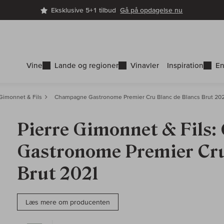
Eksklusive 5+1 tilbud
Gå på opdagelse nu
Vine
Lande og regioner
Vinavler
Inspiration
En
 Gimonnet & Fils
Champagne Gastronome Premier Cru Blanc de Blancs Brut 20
Pierre Gimonnet & Fils
Gastronome Premier Cru
Brut 2021
Læs mere om producenten