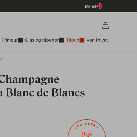
Dansk
Vorschau War
Indkøbskurv
 Primeur
Glas og tilbehør
Tilbud
von Privat
21
: Champagne
 Blanc de Blancs
94+