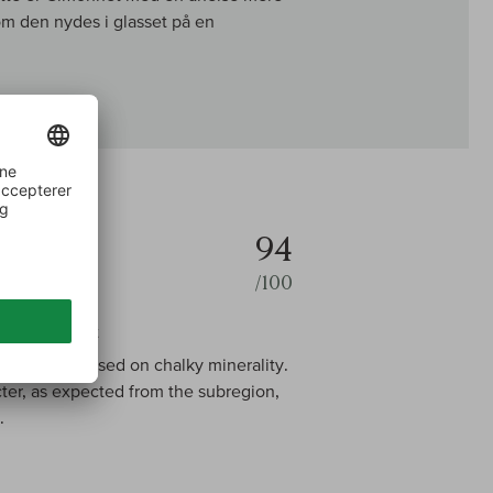
 den nydes i glasset på en
94
/100
 Blancs Brut
as, very focused on chalky minerality.
cter, as expected from the subregion,
.