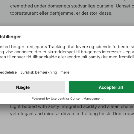
cremethed under domænets sædvanlige purisme. Uanset om
toprestaurant eller derhjemme, er det stor klasse.
Suckling om:
Champagne Gastronome Premier Cru Blanc de
Elegant yet complex with lemony fruit and linden-tree arom
Light-bodied with zesty integrated acidity and a lean chara
yet elegant and mineral-driven in the long finish. Drink now