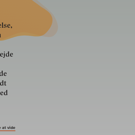
lse,
n
bejde
nde
ldt
ved
 at vide