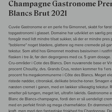
Champagne Gastronome Prem
Blancs Brut 2021
Cuvée Gastronome er en perle fra Gimonnet, skabt for først
topgastronomi i glasset. Domaine har udviklet en særlig pr
foregår med lidt mindre tilsat sukker, så der er mindre pres
"boblerne" noget blødere, glattere og mere cremede på gane
tekstur. Som altid hos Gimonnet modnes basisvinen i rustfrit
flasken i tre år, før den degorgeres med ca. 5 gram dosage
Cru-områder i Cote des Blancs. Den nuværende base er V
procent Chouilly, dvs. Grands Crus, resten kommer fra 1ers
procent fra megakommunerne i Côte des Blancs. Meget ele
ristede nødder, citronskal, delikate brioche-toner. Smagen 
næsten cremet i ganen, med en lækker silkeagtig tekstur. R
smelter på tungen, meget let, ultrafin lakrids. Gastronome e
Blanc de Blancs-champagne, fordi den er så uendeligt crem
med en perfekt finish og mega charmefaktor. En drømmec
kraft, men med den fantastiske friskhed fra Chardonnay. 