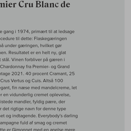
ier Cru Blanc de
e gang i 1974, primært til at ledsage
ocedure til dette: Flaskegæringen
 på under gæringen, hvilket gør
n. Resultatet er en helt ny, glat
 stål. Vinen forbliver på gæren i
. Chardonnay fra Premier- og Grand
intage 2021. 40 procent Cramant, 25
 Crus Vertus og Cuis. Altså 100
gant, fin næse med mandelcreme, let
er en vidunderlig cremet oplevelse,
istede mandler, fyldig pære, der
r det rigtige navn for denne type
et og indtagende. Everybody's darling
hampagne fuld af smag og cremet
Dette er Gimonnet med en anelse mere