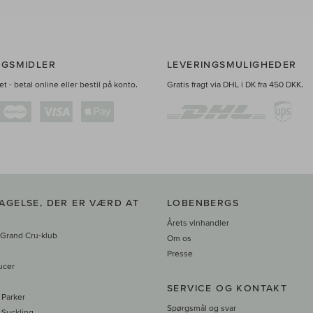
NGSMIDLER
LEVERINGSMULIGHEDER
t - betal online eller bestil på konto.
Gratis fragt via DHL i DK fra 450 DKK.
AGELSE, DER ER VÆRD AT
LOBENBERGS
Årets vinhandler
 Grand Cru-klub
Om os
Presse
ucer
SERVICE OG KONTAKT
 Parker
Spørgsmål og svar
 Suckling