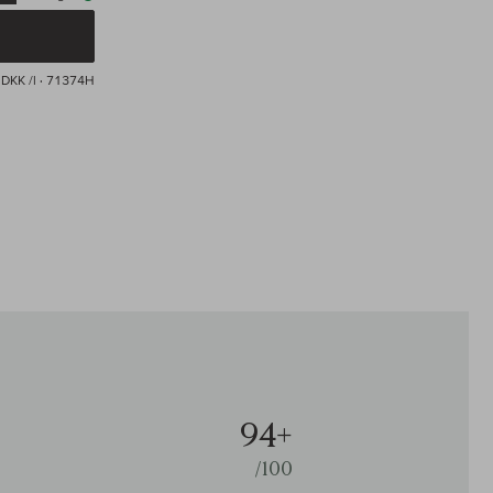
DKK /l
· 71374H
94+
/100