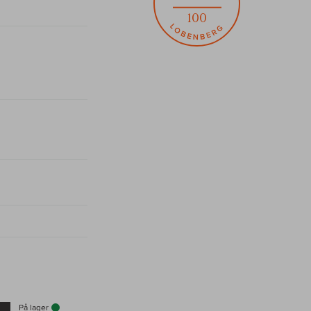
100
På lager