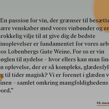
S
En passion for vin, der grænser til besætte
nære venskaber med vores vinbønder og e
rokkelig vilje til at give dig de bedste
inoplevelser er fundamentet for vores ar
os Lobenbergs Gute Weine. For os er vin
øglen til nydelse – hvor ellers kan man fi
n oplevelse, der er så kompleks, glædesfy
g til tider magisk? Vi er forenet i glæden 
vinen – samlet omkring mangfoldighedens
ord.”
Få mere