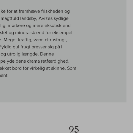
nke for at fremhæve friskheden og
 magtfuld landsby, Avizes sydlige
rlig, mørkere og mere eksotisk end
slet og mineralsk end for eksempel
 Meget kraftig, varm citrusfrugt,
ldig gul frugt presser sig på i
k og utrolig længde. Denne
æppe yde dens drama retfærdighed,
kket bord for virkelig at skinne. Som
mant.
95