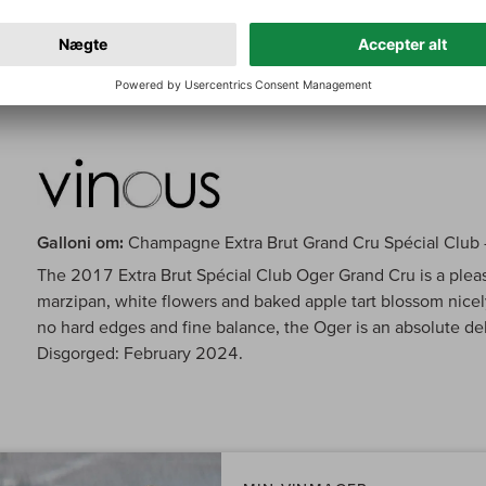
with savory, mouthwatering length and hints of fresh ginge
a dosage of 4.5 grams per liter.
Galloni om:
Champagne Extra Brut Grand Cru Spécial Club 
The 2017 Extra Brut Spécial Club Oger Grand Cru is a pleas
marzipan, white flowers and baked apple tart blossom nicely
no hard edges and fine balance, the Oger is an absolute deli
Disgorged: February 2024.