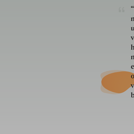
“
u
v
h
n
e
o
b