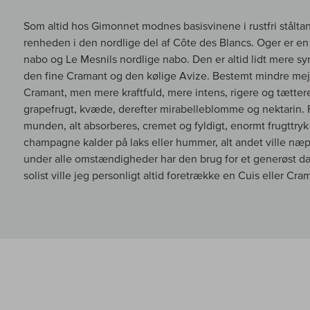
Som altid hos Gimonnet modnes basisvinene i rustfri stålta
renheden i den nordlige del af Côte des Blancs. Oger er en
nabo og Le Mesnils nordlige nabo. Den er altid lidt mere sy
den fine Cramant og den kølige Avize. Bestemt mindre mej
Cramant, men mere kraftfuld, mere intens, rigere og tættere.
grapefrugt, kvæde, derefter mirabelleblomme og nektarin. Fy
munden, alt absorberes, cremet og fyldigt, enormt frugttry
champagne kalder på laks eller hummer, alt andet ville n
under alle omstændigheder har den brug for et generøst dæ
solist ville jeg personligt altid foretrække en Cuis eller Cra