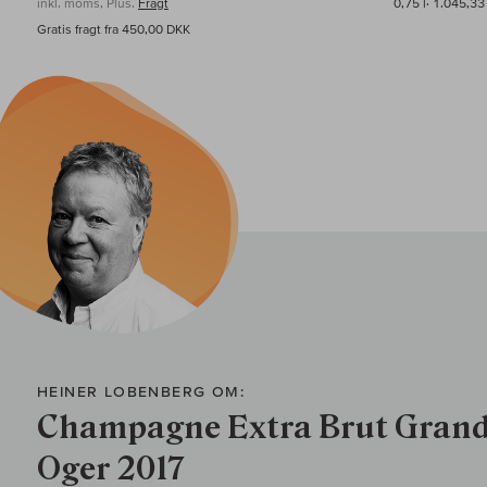
inkl. moms, Plus.
Fragt
0,75 l·
1.045,33
Gratis fragt fra 450,00 DKK
HEINER LOBENBERG OM:
Champagne Extra Brut Grand 
Oger 2017