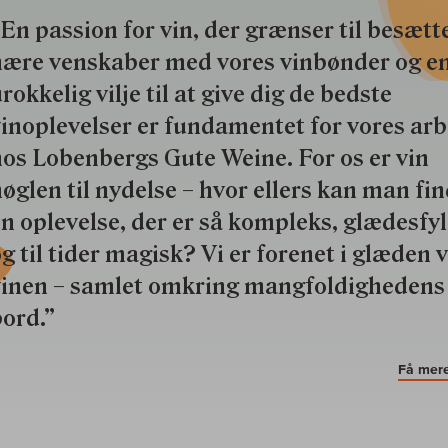
En passion for vin, der grænser til besætte
nære venskaber med vores vinbønder og e
rokkelig vilje til at give dig de bedste
inoplevelser er fundamentet for vores ar
os Lobenbergs Gute Weine. For os er vin
øglen til nydelse – hvor ellers kan man fi
n oplevelse, der er så kompleks, glædesfy
g til tider magisk? Vi er forenet i glæden 
vinen – samlet omkring mangfoldighedens
ord.”
Få mere