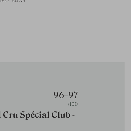
 DKK /l
· 64427H
96–97
/100
Cru Spécial Club -