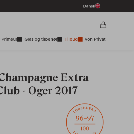
Dansk
Vorschau War
Indkøbskurv
 Primeur
Glas og tilbehør
Tilbud
von Privat
: Champagne Extra
Club - Oger 2017
96–97
100