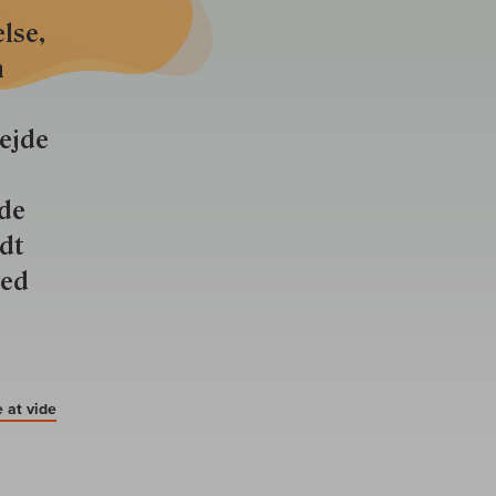
lse,
n
bejde
nde
ldt
ved
 at vide