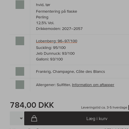
hvid, tør
Fermentering på flaske
Perling
12,5% Vol.
Drikkemoden: 2027–2057
Lobenberg: 96–97/100
Suckling: 95/100
Jeb Dunnuck: 93/100
Galloni: 93/100
Frankrig, Champagne, Côte des Blancs
Allergener: Sulfitter,
Information om aftapper
784,00 DKK
Leveringstid ca. 3-5 hverdage
Læg i kurv