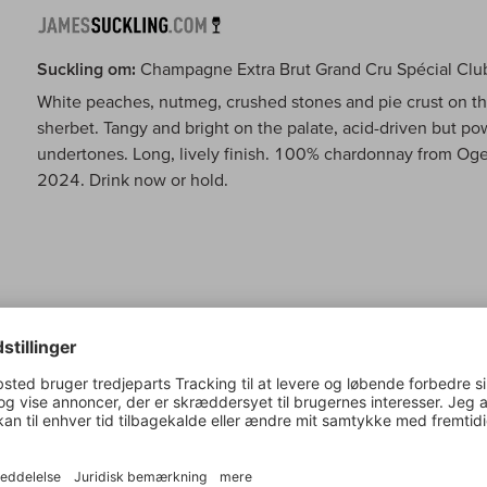
Suckling om:
Champagne Extra Brut Grand Cru Spécial Clu
White peaches, nutmeg, crushed stones and pie crust on t
sherbet. Tangy and bright on the palate, acid-driven but pow
undertones. Long, lively finish. 100% chardonnay from Oge
2024. Drink now or hold.
Jeb Dunnuck om:
Champagne Extra Brut Grand Cru Spécial
The 2017 Champagne Grand Cru Oger Special Club Extra Br
Parmesan, poached apples, leesy fresh bread, and poached
broader in structure, yet remains medium-bodied with a flesh
on the palate. The mousse is refined and highlights the salti