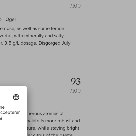
/100
b - Oger
he nose, as well as some lemon
erful, with minerally and salty
r. 3.5 g/L dosage. Disgorged July
93
/100
 Club - Oger
ut offers generous aromas of
 lemon. The palate is more robust and
y, pithy texture, while staying bright
ness and bitter citrus of the palate,