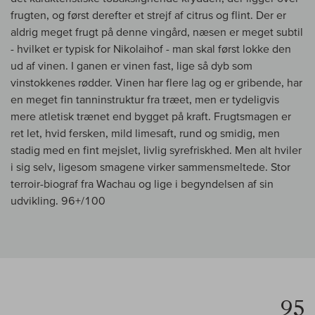
frugten, og først derefter et strejf af citrus og flint. Der er
aldrig meget frugt på denne vingård, næsen er meget subtil
- hvilket er typisk for Nikolaihof - man skal først lokke den
ud af vinen. I ganen er vinen fast, lige så dyb som
vinstokkenes rødder. Vinen har flere lag og er gribende, har
en meget fin tanninstruktur fra træet, men er tydeligvis
mere atletisk trænet end bygget på kraft. Frugtsmagen er
ret let, hvid fersken, mild limesaft, rund og smidig, men
stadig med en fint mejslet, livlig syrefriskhed. Men alt hviler
i sig selv, ligesom smagene virker sammensmeltede. Stor
terroir-biograf fra Wachau og lige i begyndelsen af sin
udvikling. 96+/100
95