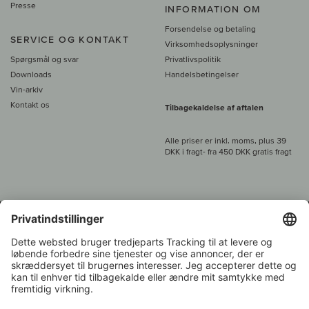
Presse
INFORMATION OM
Forsendelse og betaling
SERVICE OG KONTAKT
Virksomhedsoplysninger
Spørgsmål og svar
Privatlivspolitik
Downloads
Handelsbetingelser
Vin-arkiv
Kontakt os
Tilbagekaldelse af aftalen
Alle priser er inkl. moms, plus 39
DKK i fragt
- fra
450 DKK gratis fragt
Kundeservice:
+49 421 696 797-0
1.000 vinavlere –
Vinhandler
Tilbage
Over 7.000 vine
i år 2022