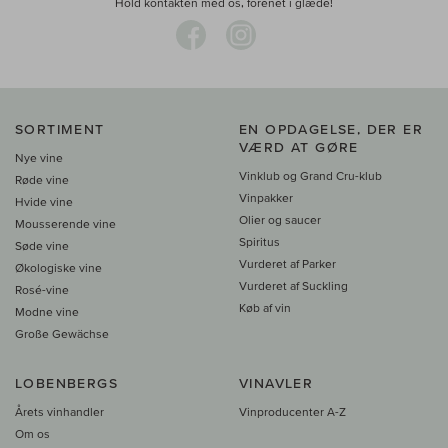
Hold kontakten med os, forenet i glæde!
SORTIMENT
EN OPDAGELSE, DER ER
VÆRD AT GØRE
Nye vine
Vinklub og Grand Cru-klub
Røde vine
Vinpakker
Hvide vine
Olier og saucer
Mousserende vine
Spiritus
Søde vine
Vurderet af Parker
Økologiske vine
Vurderet af Suckling
Rosé-vine
Køb af vin
Modne vine
Große Gewächse
LOBENBERGS
VINAVLER
Årets vinhandler
Vinproducenter A-Z
Om os