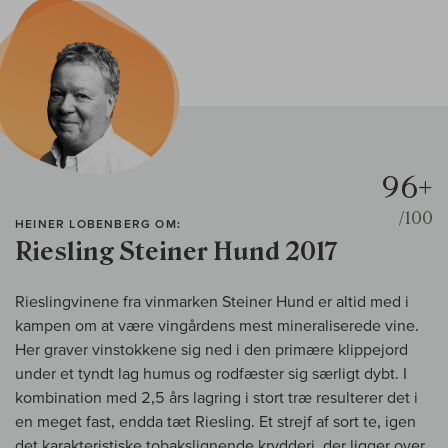
96+
/100
HEINER LOBENBERG OM:
Riesling Steiner Hund 2017
Rieslingvinene fra vinmarken Steiner Hund er altid med i
kampen om at være vingårdens mest mineraliserede vine.
Her graver vinstokkene sig ned i den primære klippejord
under et tyndt lag humus og rodfæster sig særligt dybt. I
kombination med 2,5 års lagring i stort træ resulterer det i
en meget fast, endda tæt Riesling. Et strejf af sort te, igen
det karakteristiske tobakslignende krydderi, der ligger over