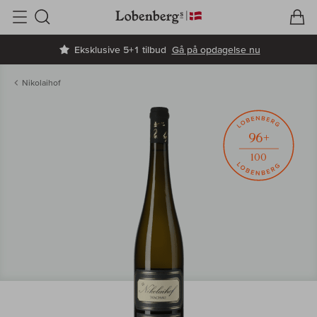
V
I
Søg
Eksklusive 5+1 tilbud
Gå på opdagelse nu
Nikolaihof
96+
100