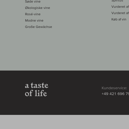
Spiritus
Søde vine
Vurderet af
Økologiske vine
Vurderet af
Rosé-vine
Køb af vin
Modne vine
Große Gewächse
Kundeservice:
+49 421 696 7