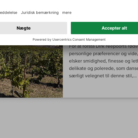
MIN VINMAGER
Niepoort – Bair
For at forstå Dirk Niepoorts rød
personlige præferencer og vide, 
elsker smidighed, finesse og let
delikate og polerede, som danse
særligt velegnet til denne stil,...