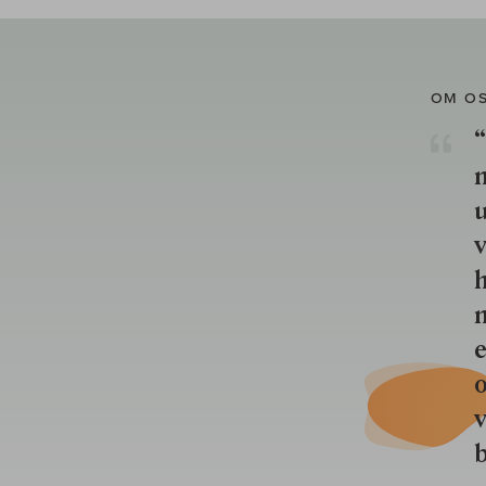
OM O
“
u
v
h
n
e
o
b