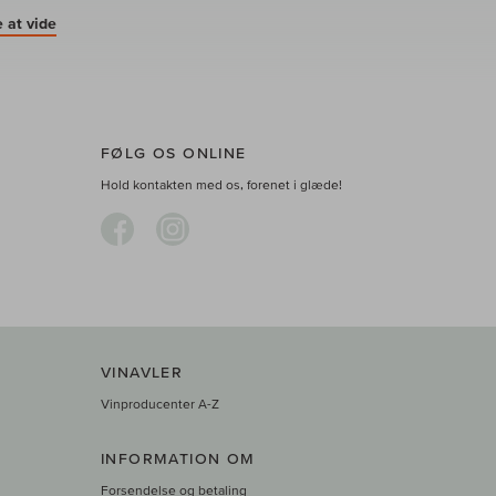
 at vide
FØLG OS ONLINE
Hold kontakten med os, forenet i glæde!
VINAVLER
Vinproducenter A-Z
INFORMATION OM
Forsendelse og betaling