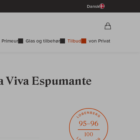
Dansk
Vorschau War
Indkøbskurv
 Primeur
Glas og tilbehør
Tilbud
von Privat
ua Viva Espumante
95–96
100