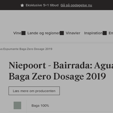
Eksklusive 5+1 tilbud
Gå på opdagelse nu
Vine
Lande og regioner
Vinavler
Inspiration
En
va Espumante Baga Zero Dosage 2019
Niepoort - Bairrada: Ag
Baga Zero Dosage 2019
Læs mere om producenten
Baga 100%