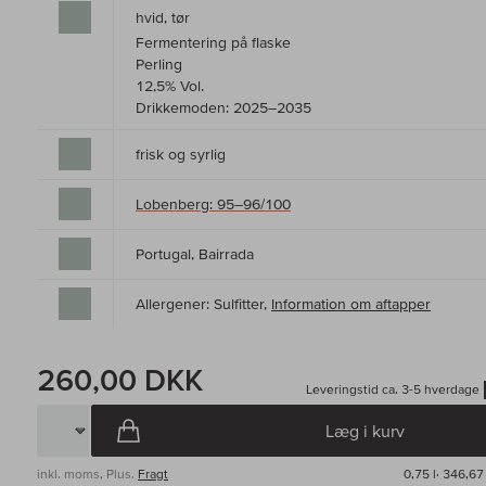
hvid, tør
Fermentering på flaske
Perling
12,5% Vol.
Drikkemoden: 2025–2035
frisk og syrlig
Lobenberg: 95–96/100
Portugal, Bairrada
Allergener: Sulfitter,
Information om aftapper
260,00 DKK
Leveringstid ca. 3-5 hverdage
Læg i kurv
inkl. moms, Plus.
Fragt
0,75 l·
346,67 