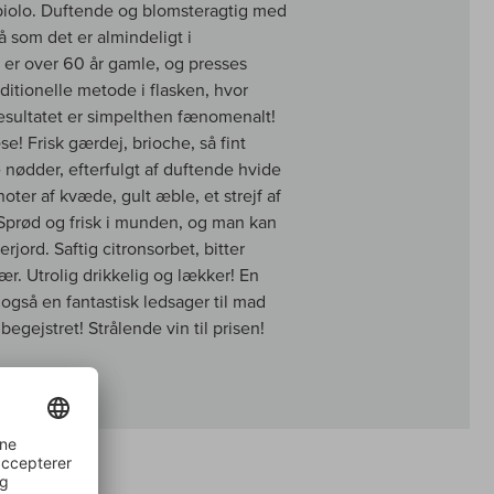
biolo. Duftende og blomsteragtig med
å som det er almindeligt i
er over 60 år gamle, og presses
ditionelle metode i flasken, hvor
esultatet er simpelthen fænomenalt!
e! Frisk gærdej, brioche, så fint
e nødder, efterfulgt af duftende hvide
noter af kvæde, gult æble, et strejf af
 Sprød og frisk i munden, og man kan
jord. Saftig citronsorbet, bitter
ær. Utrolig drikkelig og lækker! En
 også en fantastisk ledsager til mad
egejstret! Strålende vin til prisen!