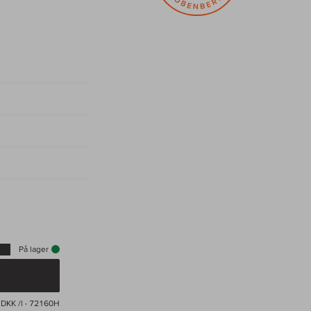
På lager
DKK /l
· 72160H