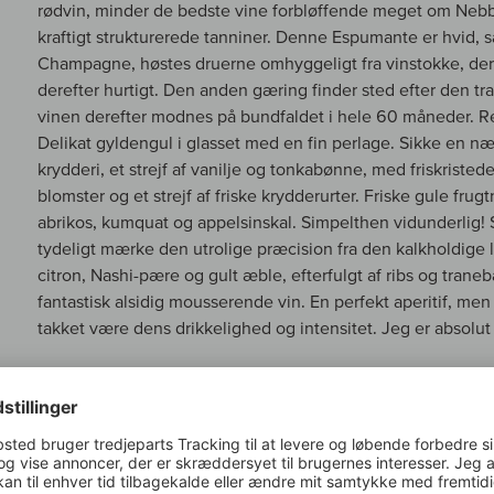
rødvin, minder de bedste vine forbløffende meget om Neb
kraftigt strukturerede tanniner. Denne Espumante er hvid, s
Champagne, høstes druerne omhyggeligt fra vinstokke, der 
derefter hurtigt. Den anden gæring finder sted efter den tra
vinen derefter modnes på bundfaldet i hele 60 måneder. R
Delikat gyldengul i glasset med en fin perlage. Sikke en næs
krydderi, et strejf af vanilje og tonkabønne, med friskristed
blomster og et strejf af friske krydderurter. Friske gule frugt
abrikos, kumquat og appelsinskal. Simpelthen vidunderlig!
tydeligt mærke den utrolige præcision fra den kalkholdige ler
citron, Nashi-pære og gult æble, efterfulgt af ribs og traneb
fantastisk alsidig mousserende vin. En perfekt aperitif, men
takket være dens drikkelighed og intensitet. Jeg er absolut b