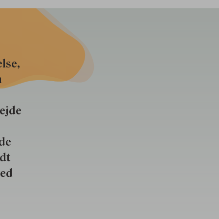
lse,
n
bejde
nde
ldt
ved