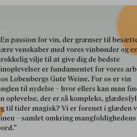
S
En passion for vin, der grænser til besætte
nære venskaber med vores vinbønder og e
rokkelig vilje til at give dig de bedste
inoplevelser er fundamentet for vores ar
os Lobenbergs Gute Weine. For os er vin
øglen til nydelse – hvor ellers kan man fi
n oplevelse, der er så kompleks, glædesfy
g til tider magisk? Vi er forenet i glæden 
vinen – samlet omkring mangfoldighedens
ord.”