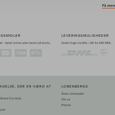
Få mere
NGSMIDLER
LEVERINGSMULIGHEDER
t - betal online eller bestil på konto.
Gratis fragt via DHL i DK fra 450 DKK.
AGELSE, DER ER VÆRD AT
LOBENBERGS
Årets vinhandler
 Grand Cru-klub
Om os
Presse
ucer