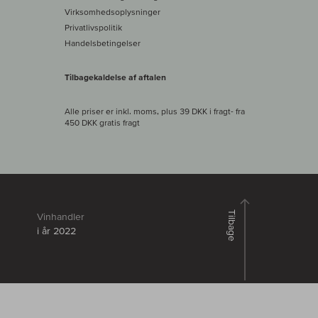
Virksomhedsoplysninger
Privatlivspolitik
Handelsbetingelser
Tilbagekaldelse af aftalen
Alle priser er inkl. moms, plus 39 DKK i fragt
- fra
450 DKK gratis fragt
Tilbage
Vinhandler
i år 2022