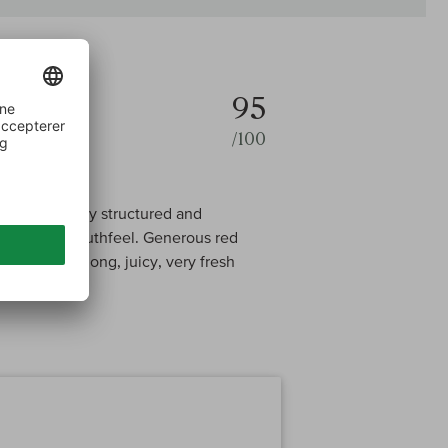
95
/100
rous but firmly structured and
chalk-dust mouthfeel. Generous red
nues in the long, juicy, very fresh