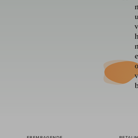
u
v
h
n
e
o
b
FREMRAGENDE
BETALI