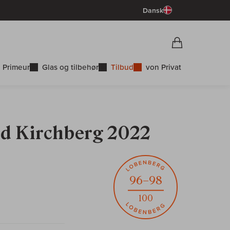
Dansk
Vorschau War
Indkøbskurv
 Primeur
Glas og tilbehør
Tilbud
von Privat
ed Kirchberg 2022
96–98
100