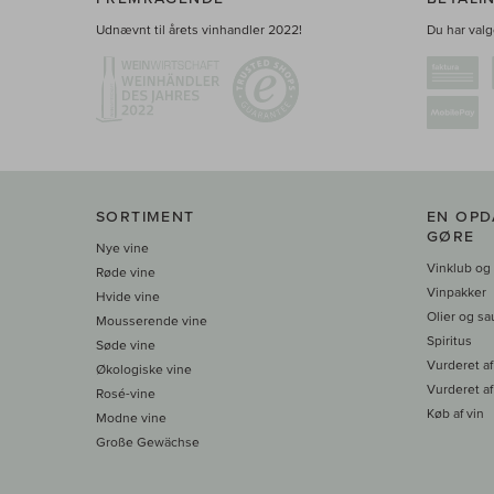
Udnævnt til årets vinhandler 2022!
Du har valge
SORTIMENT
EN OPD
GØRE
Nye vine
Vinklub og
Røde vine
Vinpakker
Hvide vine
Olier og sa
Mousserende vine
Spiritus
Søde vine
Vurderet af
Økologiske vine
Vurderet af
Rosé-vine
Køb af vin
Modne vine
Große Gewächse