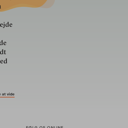
n
bejde
nde
ldt
ved
 at vide
FØLG OS ONLINE