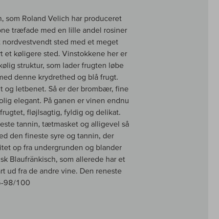
sch, som Roland Velich har produceret
e træfade med en lille andel rosiner
jlt nordvestvendt sted med et meget
t et køligere sted. Vinstokkene her er
ølig struktur, som lader frugten løbe
med denne krydrethed og blå frugt.
nt og letbenet. Så er der brombær, fine
olig elegant. På ganen er vinen endnu
ugtet, fløjlsagtig, fyldig og delikat.
este tannin, tætmasket og alligevel så
d den fineste syre og tannin, der
itet op fra undergrunden og blander
sk Blaufränkisch, som allerede har et
rt ud fra de andre vine. Den reneste
96-98/100