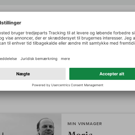
Suckling om:
Blaufränkisch Ried Kirchberg
The sweet floral and licorice aromas pull you into this gene
medium-bodied red. Stacks of chalky minerality, almost a 
berries balance the ample fine tannins. The chalkiness conti
finish. Drinkable now but best from 2026.
MIN VINMAGER