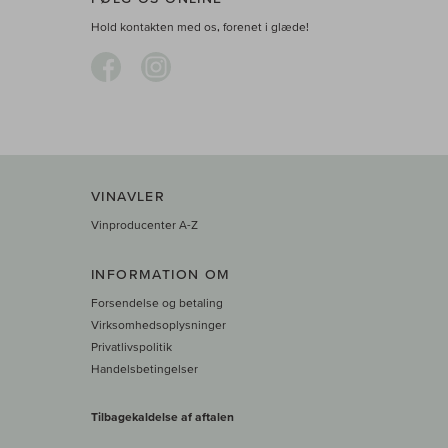
Hold kontakten med os, forenet i glæde!
VINAVLER
Vinproducenter A-Z
INFORMATION OM
Forsendelse og betaling
Virksomhedsoplysninger
Privatlivspolitik
Handelsbetingelser
Tilbagekaldelse af aftalen