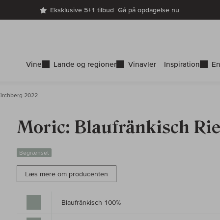
Eksklusive 5+1 tilbud
Gå på opdagelse nu
Vine
Lande og regioner
Vinavler
Inspiration
En
Kirchberg 2022
Moric: Blaufränkisch Ri
Begrænset
Læs mere om producenten
Blaufränkisch 100%