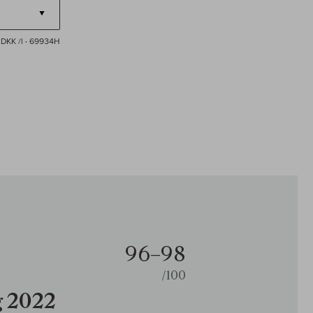
DKK /l
· 69934H
96–98
/100
g 2022