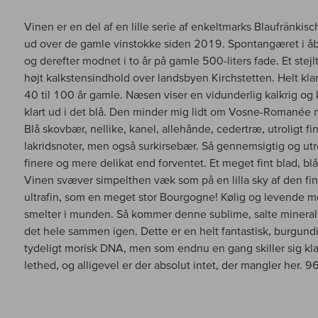
Vinen er en del af en lille serie af enkeltmarks Blaufränki
ud over de gamle vinstokke siden 2019. Spontangæret i åbn
og derefter modnet i to år på gamle 500-liters fade. Et ste
højt kalkstensindhold over landsbyen Kirchstetten. Helt klar
40 til 100 år gamle. Næsen viser en vidunderlig kalkrig og k
klart ud i det blå. Den minder mig lidt om Vosne-Romanée 
Blå skovbær, nellike, kanel, allehånde, cedertræ, utroligt fi
lakridsnoter, men også surkirsebær. Så gennemsigtig og utr
finere og mere delikat end forventet. Et meget fint blad, blåfr
Vinen svæver simpelthen væk som på en lilla sky af den fin
ultrafin, som en meget stor Bourgogne! Kølig og levende me
smelter i munden. Så kommer denne sublime, salte mineral
det hele sammen igen. Dette er en helt fantastisk, burgundi
tydeligt morisk DNA, men som endnu en gang skiller sig kla
lethed, og alligevel er der absolut intet, der mangler her. 