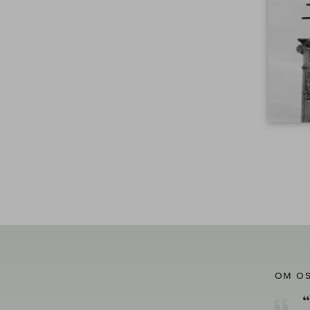
OM O
“