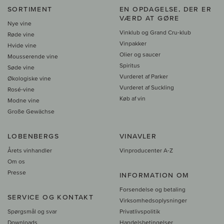
SORTIMENT
EN OPDAGELSE, DER ER
VÆRD AT GØRE
Nye vine
Vinklub og Grand Cru-klub
Røde vine
Vinpakker
Hvide vine
Olier og saucer
Mousserende vine
Spiritus
Søde vine
Vurderet af Parker
Økologiske vine
Vurderet af Suckling
Rosé-vine
Køb af vin
Modne vine
Große Gewächse
LOBENBERGS
VINAVLER
Årets vinhandler
Vinproducenter A-Z
Om os
Presse
INFORMATION OM
Forsendelse og betaling
SERVICE OG KONTAKT
Virksomhedsoplysninger
Spørgsmål og svar
Privatlivspolitik
Downloads
Handelsbetingelser