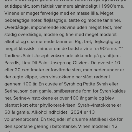
et tidspunkt, som faktisk var mere almindeligt i 1990'erne.
Vinene er meget farverige med en masse lilla. Meget
peberagtige noter, fløjlsagtige, tætte og modne tanniner.
Overdådige, imponerende rødvine uden meget fedt, men
stadig overdådige, modne og fine med meget moderat
alkohol og charmerende tanniner. Rig, tæt, fløjlsagtig og
meget klassisk - minder om de bedste vine fra 90'erne. ***
Tardieus Saint-Joseph vokser udelukkende på granitjord.
Paradis, Lieu Dit Saint Joseph og Oliviers. De øverste 10
eller 20 centimeter er forvitrede sten, men nedenunder er
der ægte klippe, som vinstokkene har slået rødder i
gennem 100 år. En cuvée af Syrah og Petite Syrah eller
Serine, som den gamle, småbærende form for Syrah kaldes
her. Serine-vinstokkene er over 100 år gamle og blev
plantet kort efter phylloxera-krisen. Syrah-vinstokkene er
60 år gamle. Alkoholindholdet i 2024 er 13
volumenprocent. En tredjedel af druerne afstilkes ikke før
den spontane gæring i betontanke. Vinen modnes i 12