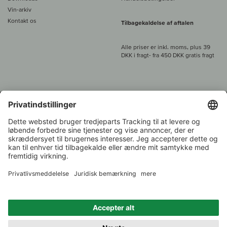
Vin-arkiv
Kontakt os
Tilbagekaldelse af aftalen
Alle priser er inkl. moms, plus 39
DKK i fragt
- fra
450 DKK gratis fragt
Kundeservice:
+49 421 696 797-0
1.000 vinavlere –
Vinhandler
Tilbage
Over 7.000 vine
i år 2022