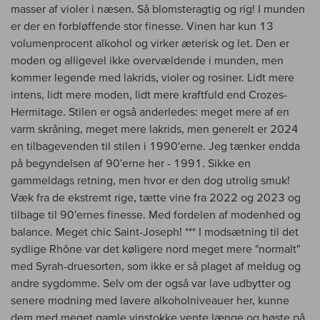
masser af violer i næsen. Så blomsteragtig og rig! I munden
er der en forbløffende stor finesse. Vinen har kun 13
volumenprocent alkohol og virker æterisk og let. Den er
moden og alligevel ikke overvældende i munden, men
kommer legende med lakrids, violer og rosiner. Lidt mere
intens, lidt mere moden, lidt mere kraftfuld end Crozes-
Hermitage. Stilen er også anderledes: meget mere af en
varm skråning, meget mere lakrids, men generelt er 2024
en tilbagevenden til stilen i 1990'erne. Jeg tænker endda
på begyndelsen af 90'erne her - 1991. Sikke en
gammeldags retning, men hvor er den dog utrolig smuk!
Væk fra de ekstremt rige, tætte vine fra 2022 og 2023 og
tilbage til 90'ernes finesse. Med fordelen af modenhed og
balance. Meget chic Saint-Joseph! *** I modsætning til det
sydlige Rhône var det køligere nord meget mere "normalt"
med Syrah-druesorten, som ikke er så plaget af meldug og
andre sygdomme. Selv om der også var lave udbytter og
senere modning med lavere alkoholniveauer her, kunne
dem med meget gamle vinstokke vente længe og høste på