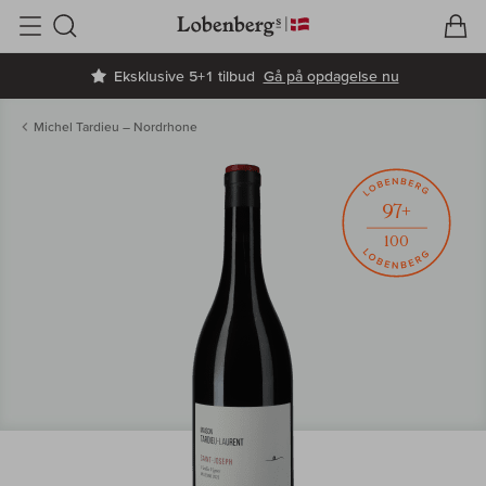
V
I
Søg
Eksklusive 5+1 tilbud
Gå på opdagelse nu
Michel Tardieu – Nordrhone
97+
100