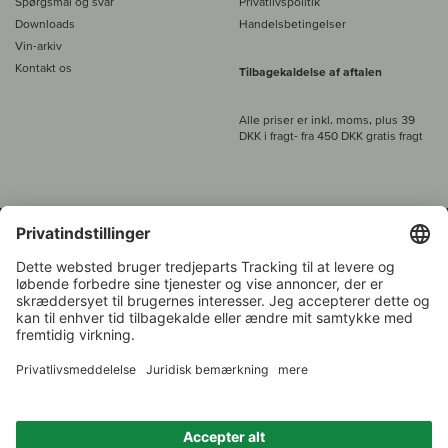
Spørgsmål og svar
Privatlivspolitik
Downloads
Handelsbetingelser
Vin-arkiv
Kontakt os
Tilbagekaldelse af aftalen
Alle priser er inkl. moms, plus 39
DKK i fragt
- fra
450 DKK gratis fragt
Kundeservice:
+49 421 696 797-0
1.000 vinavlere –
Vinhandler
Tilbage
Over 7.000 vine
i år 2022