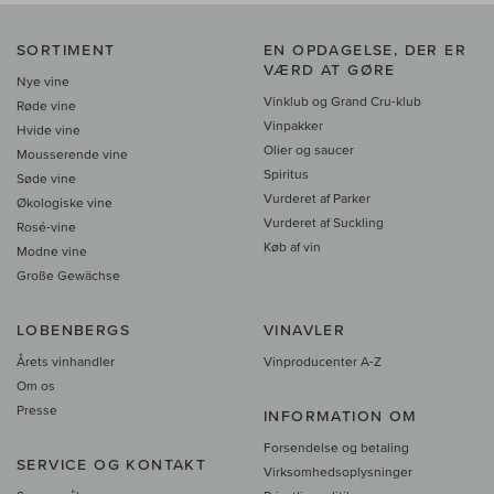
SORTIMENT
EN OPDAGELSE, DER ER
VÆRD AT GØRE
Nye vine
Vinklub og Grand Cru-klub
Røde vine
Vinpakker
Hvide vine
Olier og saucer
Mousserende vine
Spiritus
Søde vine
Vurderet af Parker
Økologiske vine
Vurderet af Suckling
Rosé-vine
Køb af vin
Modne vine
Große Gewächse
LOBENBERGS
VINAVLER
Årets vinhandler
Vinproducenter A-Z
Om os
Presse
INFORMATION OM
Forsendelse og betaling
SERVICE OG KONTAKT
Virksomhedsoplysninger