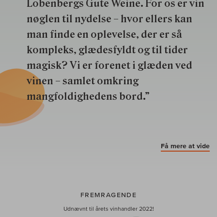
Lobenbergs Gute Weine. For os er vin
nøglen til nydelse – hvor ellers kan
man finde en oplevelse, der er så
kompleks, glædesfyldt og til tider
magisk? Vi er forenet i glæden ved
vinen – samlet omkring
mangfoldighedens bord.”
Få mere at vide
FREMRAGENDE
Udnævnt til årets vinhandler 2022!