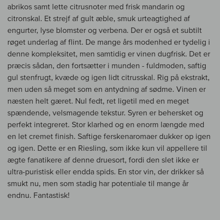
abrikos samt lette citrusnoter med frisk mandarin og
citronskal. Et strejf af gult æble, smuk urteagtighed af
engurter, lyse blomster og verbena. Der er også et subtilt
røget underlag af flint. De mange års modenhed er tydelig i
denne kompleksitet, men samtidig er vinen dugfrisk. Det er
præcis sådan, den fortsætter i munden - fuldmoden, saftig
gul stenfrugt, kvæde og igen lidt citrusskal. Rig på ekstrakt,
men uden så meget som en antydning af sødme. Vinen er
næsten helt gæret. Nul fedt, ret ligetil med en meget
spændende, velsmagende tekstur. Syren er behersket og
perfekt integreret. Stor klarhed og en enorm længde med
en let cremet finish. Saftige ferskenaromaer dukker op igen
og igen. Dette er en Riesling, som ikke kun vil appellere til
ægte fanatikere af denne druesort, fordi den slet ikke er
ultra-puristisk eller endda spids. En stor vin, der drikker så
smukt nu, men som stadig har potentiale til mange år
endnu. Fantastisk!