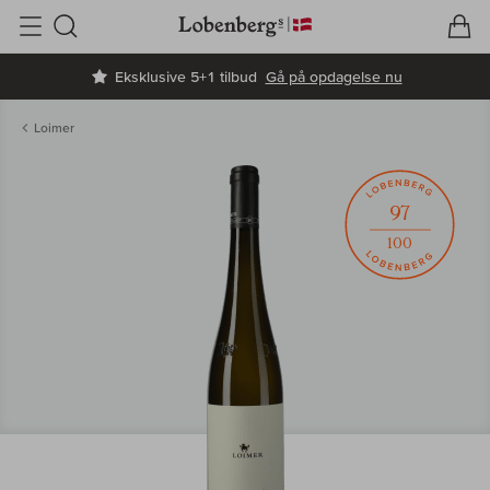
V
I
Søg
Eksklusive 5+1 tilbud
Gå på opdagelse nu
Loimer
97
100