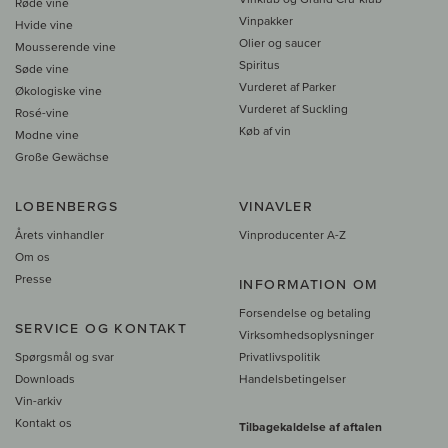
Røde vine
Vinpakker
Hvide vine
Olier og saucer
Mousserende vine
Spiritus
Søde vine
Vurderet af Parker
Økologiske vine
Vurderet af Suckling
Rosé-vine
Køb af vin
Modne vine
Große Gewächse
LOBENBERGS
VINAVLER
Årets vinhandler
Vinproducenter A-Z
Om os
Presse
INFORMATION OM
Forsendelse og betaling
SERVICE OG KONTAKT
Virksomhedsoplysninger
Spørgsmål og svar
Privatlivspolitik
Downloads
Handelsbetingelser
Vin-arkiv
Kontakt os
Tilbagekaldelse af aftalen