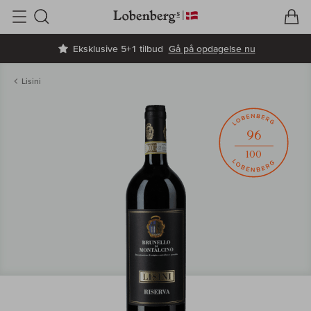
V
I
Søg
Eksklusive 5+1 tilbud
Gå på opdagelse nu
Lisini
96
100