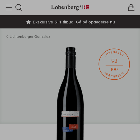
V
I
Søg
Eksklusive 5+1 tilbud
Gå på opdagelse nu
Lichtenberger Gonzalez
92
100