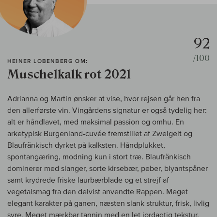
92
/100
HEINER LOBENBERG OM:
Muschelkalk rot 2021
Adrianna og Martin ønsker at vise, hvor rejsen går hen fra
den allerførste vin. Vingårdens signatur er også tydelig her:
alt er håndlavet, med maksimal passion og omhu. En
arketypisk Burgenland-cuvée fremstillet af Zweigelt og
Blaufränkisch dyrket på kalksten. Håndplukket,
spontangæring, modning kun i stort træ. Blaufränkisch
dominerer med slanger, sorte kirsebær, peber, blyantspåner
samt krydrede friske laurbærblade og et strejf af
vegetalsmag fra den delvist anvendte Rappen. Meget
elegant karakter på ganen, næsten slank struktur, frisk, livlig
syre. Meget mærkbar tannin med en let jordagtig tekstur,