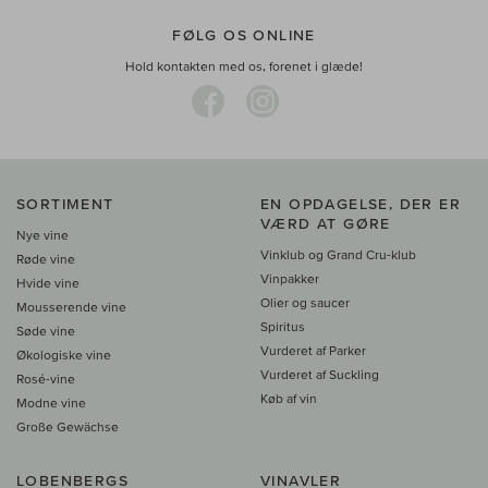
FØLG OS ONLINE
Hold kontakten med os, forenet i glæde!
SORTIMENT
EN OPDAGELSE, DER ER
VÆRD AT GØRE
Nye vine
Vinklub og Grand Cru-klub
Røde vine
Vinpakker
Hvide vine
Olier og saucer
Mousserende vine
Spiritus
Søde vine
Vurderet af Parker
Økologiske vine
Vurderet af Suckling
Rosé-vine
Køb af vin
Modne vine
Große Gewächse
LOBENBERGS
VINAVLER