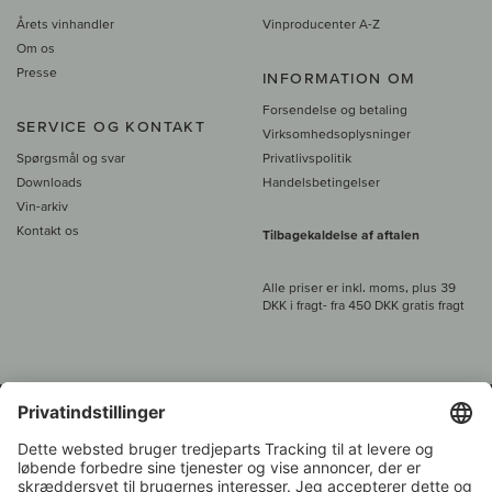
Årets vinhandler
Vinproducenter A-Z
Om os
Presse
INFORMATION OM
Forsendelse og betaling
SERVICE OG KONTAKT
Virksomhedsoplysninger
Spørgsmål og svar
Privatlivspolitik
Downloads
Handelsbetingelser
Vin-arkiv
Kontakt os
Tilbagekaldelse af aftalen
Alle priser er inkl. moms, plus 39
DKK i fragt
- fra
450 DKK gratis fragt
Kundeservice:
+49 421 696 797-0