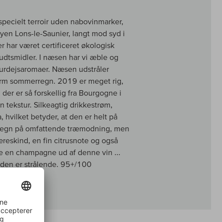
specielt terroir uden nabovinmarker,
yen Lons-le-Saunier, langt mod syd i
 har været certificeret økologisk
rudtsmidler. I næsen har vi æble og
surdejsaromaer. Næsen udstråler
varm sommerregn. 2019 er meget rig,
der er så forskellig fra Bourgogne i
n tekstur. Silkeagtig drikkestrøm,
a, hvilket betyder, at den er helt på
e tegn på omfattende træmodning, men
reskind, en fin citrusnote og også
ve en champagne ud af denne vin ...
 den er strålende. 95+/100