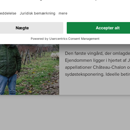
MIN VINMAGER
Le Clos des Griv
Den første vingård, der omlagde
Ejendommen ligger i hjertet af 
appellationer Château-Chalon og
sydøsteksponering. Ideelle beti