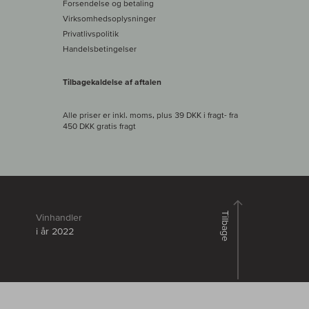
Forsendelse og betaling
Virksomhedsoplysninger
Privatlivspolitik
Handelsbetingelser
Tilbagekaldelse af aftalen
Alle priser er inkl. moms, plus 39 DKK i fragt
- fra
450 DKK gratis fragt
Tilbage
Vinhandler
i år 2022