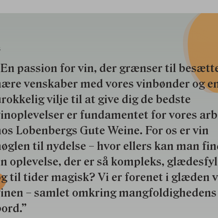
S
En passion for vin, der grænser til besætte
nære venskaber med vores vinbønder og e
rokkelig vilje til at give dig de bedste
inoplevelser er fundamentet for vores ar
os Lobenbergs Gute Weine. For os er vin
øglen til nydelse – hvor ellers kan man fi
n oplevelse, der er så kompleks, glædesfy
g til tider magisk? Vi er forenet i glæden 
vinen – samlet omkring mangfoldighedens
ord.”