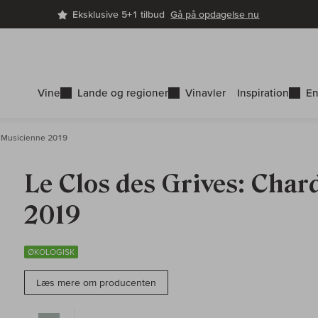
Eksklusive 5+1 tilbud
Gå på opdagelse nu
Vine
Lande og regioner
Vinavler
Inspiration
En
 Musicienne 2019
Le Clos des Grives: Cha
2019
ØKOLOGISK
Læs mere om producenten