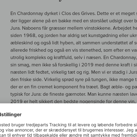
En Chardonnay dyrket i Clos des Grives. Dette er et meget 
der ligger alene på en bakke med en storslået udsigt over b
Jura. Naboens får græsser mellem vinstokkene. Arbejdet her
siden 1968, og jorden har aldrig set kunstgødning eller uk
æbleskind og også lidt hyben, alt sammen understøttet af 
allerede friskhed og også en vis stenethed, som efter en 
utrolig kompleks og kraftfuld, selv i næsen. En Chardonnay, 
sin smag, men ikke så forskellig i 2019 med denne kraft i si
næsten lidt fedtet, virkelig tæt og rig. Men vi er stadig i Jur
den friske side. Virkelig sprød syre på tungen, ikke mang
der er en fin cremet komponent fra træet. Bagt æble- og pæ
typisk for Jura: de fineste gærnoter. Man kunne næsten la
2019 er helt sikkert den bedste nogensinde for denne vin,