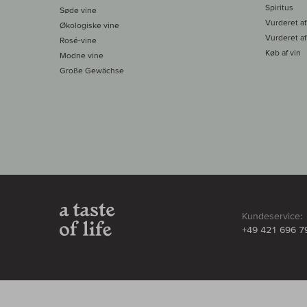
Spiritus
Søde vine
Vurderet af
Økologiske vine
Vurderet af
Rosé-vine
Køb af vin
Modne vine
Große Gewächse
Kundeservice:
+49 421 696 7