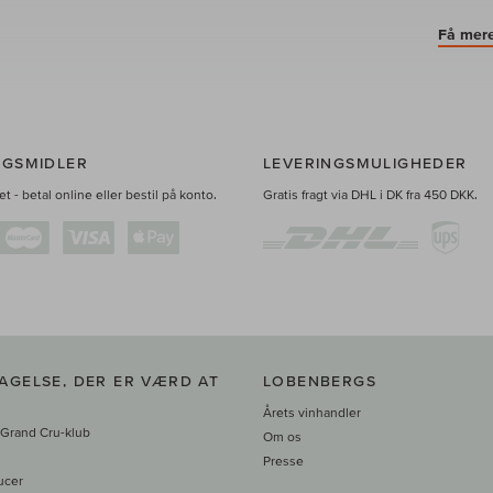
Få mere
NGSMIDLER
LEVERINGSMULIGHEDER
t - betal online eller bestil på konto.
Gratis fragt via DHL i DK fra 450 DKK.
AGELSE, DER ER VÆRD AT
LOBENBERGS
Årets vinhandler
 Grand Cru-klub
Om os
Presse
ucer