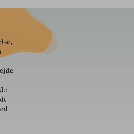
lse,
n
bejde
nde
ldt
ved