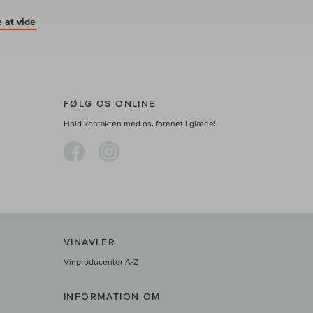
 at vide
FØLG OS ONLINE
Hold kontakten med os, forenet i glæde!
VINAVLER
Vinproducenter A-Z
INFORMATION OM