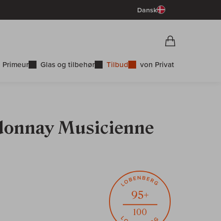
Dansk
Vorschau War
Indkøbskurv
 Primeur
Glas og tilbehør
Tilbud
von Privat
rdonnay Musicienne
95+
100