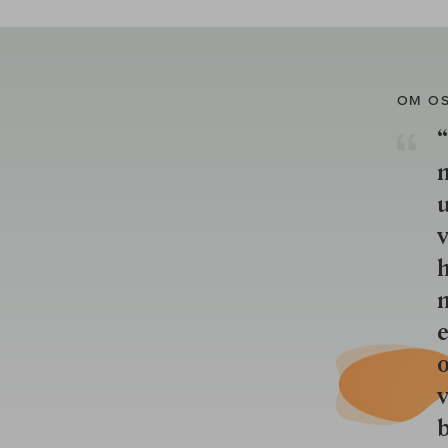
OM O
“
u
v
h
n
e
o
b