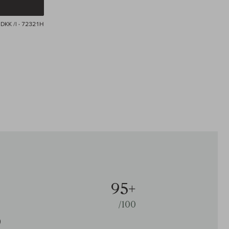
DKK /l
· 72321H
95+
/100
9