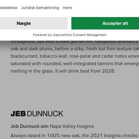
Suckling om:
Napa Valley Insignia
A standout vintage for one of California’s most collectible 
throughout, but with a dark garnet rim. Gorgeous aromatics 
oak and dark plums, before a silky, fresh but firm texture t
blackcurrant, tobacco-leaf, rose-petal and cedar notes emer
saturated with rounded, well-integrated tannins that emerg
melting in the glass. It will drink best from 2028.
Jeb Dunnuck om:
Napa Valley Insignia
Always raised in 100% new oak, the 2021 Insignia checks