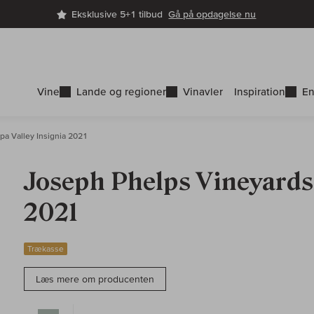
Eksklusive 5+1 tilbud
Gå på opdagelse nu
Vine
Lande og regioner
Vinavler
Inspiration
En
pa Valley Insignia 2021
Joseph Phelps Vineyards:
2021
Trækasse
Læs mere om producenten