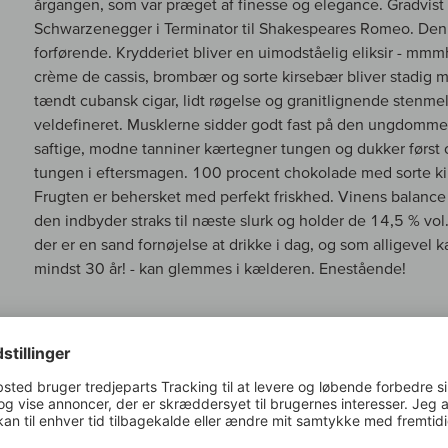
årgangen, som var præget af finesse og elegance. Gradvist 
Schwarzenegger i Terminator til Shakespeares Romeo. Den
forførende. Krydderiet bliver en uimodståelig eliksir - mm
crème de cassis, brombær og sorte kirsebær bliver stadig me
tændt cubansk cigar, lidt røgelse og granitlignende stenme
veldefineret. Musklerne sidder godt fast på den ungdommelig
saftige, modne tanniner kærtegner tungen og dukker først 
tungen i eftersmagen. 100 procent chokolade med sorte kirs
Frugten er behersket med perfekt friskhed. Vinens balance
den indbyder straks til næste slurk og holder de 14,5 % vol.
der er en sand fornøjelse at drikke i dag, og som alligevel 
mindst 30 år! - kan glemmes i kælderen. Enestående!