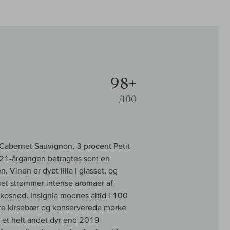
98+
/100
t Cabernet Sauvignon, 3 procent Petit
021-årgangen betragtes som en
. Vinen er dybt lilla i glasset, og
sset strømmer intense aromaer af
kokosnød. Insignia modnes altid i 100
rte kirsebær og konserverede mørke
r et helt andet dyr end 2019-