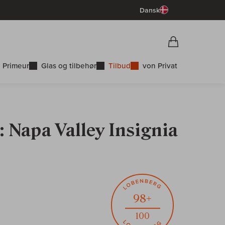
Dansk
Vorschau War
Indkøbskurv
 Primeur
Glas og tilbehør
Tilbud
von Privat
 Napa Valley Insignia
98+
100