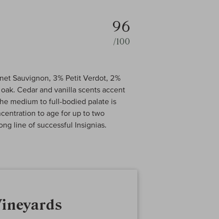
96
/100
rnet Sauvignon, 3% Petit Verdot, 2%
ak. Cedar and vanilla scents accent
the medium to full-bodied palate is
ncentration to age for up to two
long line of successful Insignias.
Vineyards