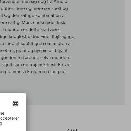
forvandler den sig dog fra Arnold
 dufter mere og mere sensuelt og
mh! Og den saftige kombination af
re saftig. Mørk chokolade, frisk
l. I munden er dette kraftværk
e knoglestruktur. Fine, fløjlsagtige,
op med et subtilt greb om midten af
ebær, grafit og nyspidset blyant.
 gør den forførende selv i munden -
 skjult som en trojansk hest. En vin,
kan glemmes i kælderen i lang tid -