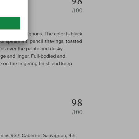
98
/100
cabernet sauvignons. The color is black
of spearmint, pencil shavings, toasted
akes over the palate and dusky
ge and linger. Full-bodied and
e on the lingering finish and keep
98
/100
 in as 93% Cabernet Sauvignon, 4%