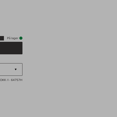
På lager
 DKK /l
· 64757H