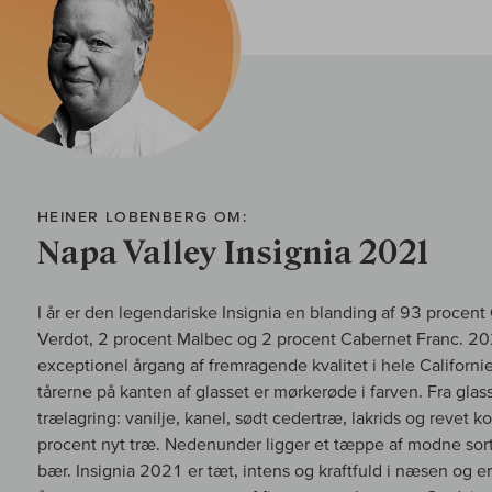
HEINER LOBENBERG OM:
Napa Valley Insignia 2021
I år er den legendariske Insignia en blanding af 93 procen
Verdot, 2 procent Malbec og 2 procent Cabernet Franc. 2
exceptionel årgang af fremragende kvalitet i hele Californien
tårerne på kanten af glasset er mørkerøde i farven. Fra gla
trælagring: vanilje, kanel, sødt cedertræ, lakrids og revet 
procent nyt træ. Nedenunder ligger et tæppe af modne so
bær. Insignia 2021 er tæt, intens og kraftfuld i næsen og e