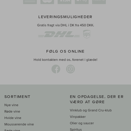
LEVERINGSMULIGHEDER
Gratis fragt via DHL i DK fra 450 DKK.
FØLG OS ONLINE
Hold kontakten med os, forenet i glæde!
SORTIMENT
EN OPDAGELSE, DER ER
VÆRD AT GØRE
Nye vine
Vinklub og Grand Cru-klub
Røde vine
Vinpakker
Hvide vine
Olier og saucer
Mousserende vine
Spiritus
Søde vine