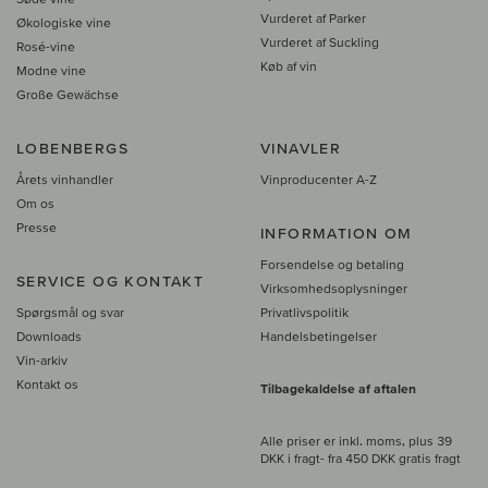
Vurderet af Parker
Økologiske vine
Vurderet af Suckling
Rosé-vine
Køb af vin
Modne vine
Große Gewächse
LOBENBERGS
VINAVLER
Årets vinhandler
Vinproducenter A-Z
Om os
Presse
INFORMATION OM
Forsendelse og betaling
SERVICE OG KONTAKT
Virksomhedsoplysninger
Spørgsmål og svar
Privatlivspolitik
Downloads
Handelsbetingelser
Vin-arkiv
Kontakt os
Tilbagekaldelse af aftalen
Alle priser er inkl. moms, plus 39
DKK i fragt
- fra
450 DKK gratis fragt