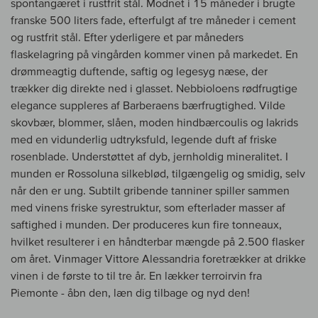
spontangæret i rustfrit stål. Modnet i 15 måneder i brugte
franske 500 liters fade, efterfulgt af tre måneder i cement
og rustfrit stål. Efter yderligere et par måneders
flaskelagring på vingården kommer vinen på markedet. En
drømmeagtig duftende, saftig og legesyg næse, der
trækker dig direkte ned i glasset. Nebbioloens rødfrugtige
elegance suppleres af Barberaens bærfrugtighed. Vilde
skovbær, blommer, slåen, moden hindbærcoulis og lakrids
med en vidunderlig udtryksfuld, legende duft af friske
rosenblade. Understøttet af dyb, jernholdig mineralitet. I
munden er Rossoluna silkeblød, tilgængelig og smidig, selv
når den er ung. Subtilt gribende tanniner spiller sammen
med vinens friske syrestruktur, som efterlader masser af
saftighed i munden. Der produceres kun fire tonneaux,
hvilket resulterer i en håndterbar mængde på 2.500 flasker
om året. Vinmager Vittore Alessandria foretrækker at drikke
vinen i de første to til tre år. En lækker terroirvin fra
Piemonte - åbn den, læn dig tilbage og nyd den!