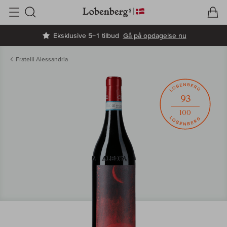
V
I
Søg
Eksklusive 5+1 tilbud
Gå på opdagelse nu
Fratelli Alessandria
93
100