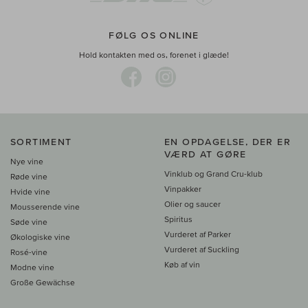
FØLG OS ONLINE
Hold kontakten med os, forenet i glæde!
SORTIMENT
EN OPDAGELSE, DER ER
VÆRD AT GØRE
Nye vine
Vinklub og Grand Cru-klub
Røde vine
Vinpakker
Hvide vine
Olier og saucer
Mousserende vine
Spiritus
Søde vine
Vurderet af Parker
Økologiske vine
Vurderet af Suckling
Rosé-vine
Køb af vin
Modne vine
Große Gewächse