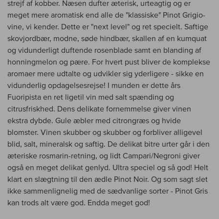
strejf af kobber. Næsen dufter æterisk, urteagtig og er
meget mere aromatisk end alle de "klassiske" Pinot Grigio-
vine, vi kender. Dette er "next level" og ret specielt. Saftige
skovjordbær, modne, søde hindbær, skallen af en kumquat
og vidunderligt duftende rosenblade samt en blanding af
honningmelon og pære. For hvert pust bliver de komplekse
aromaer mere udtalte og udvikler sig yderligere - sikke en
vidunderlig opdagelsesrejse! I munden er dette års
Fuoripista en ret ligetil vin med salt spænding og
citrusfriskhed. Dens delikate fornemmelse giver vinen
ekstra dybde. Gule æbler med citrongræs og hvide
blomster. Vinen skubber og skubber og forbliver alligevel
blid, salt, mineralsk og saftig. De delikat bitre urter går i den
æteriske rosmarin-retning, og lidt Campari/Negroni giver
også en meget delikat genlyd. Ultra speciel og så god! Helt
klart en slægtning til den ædle Pinot Noir. Og som sagt slet
ikke sammenlignelig med de sædvanlige sorter - Pinot Gris
kan trods alt være god. Endda meget god!