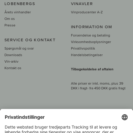
LOBENBERGS
VINAVLER
Årets vinhandler
Vinproducenter A-Z
Om os
Presse
INFORMATION OM
Forsendelse og betaling
SERVICE OG KONTAKT
Virksomhedsoplysninger
Spørgsmål og svar
Privatlivspolitik
Downloads
Handelsbetingelser
Vin-arkiv
Kontakt os
Tilbagekaldelse af aftalen
Alle priser er inkl. moms, plus 39
DKK i fragt
- fra
450 DKK gratis fragt
Kundeservice:
+49 421 696 797-0