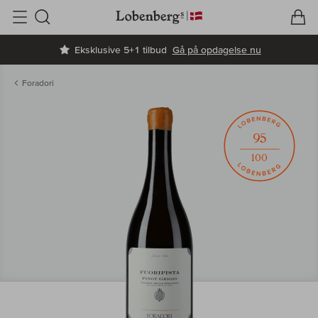
V
I
Søg
Eksklusive 5+1 tilbud
Gå på opdagelse nu
Foradori
95
100