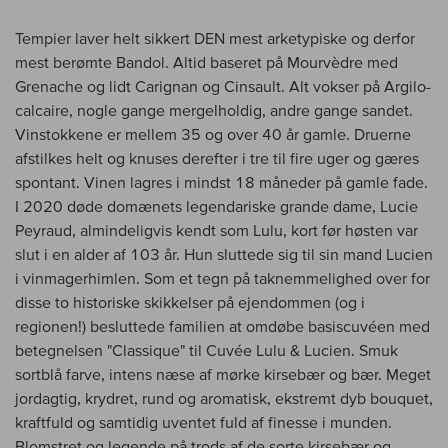
Tempier laver helt sikkert DEN mest arketypiske og derfor
mest berømte Bandol. Altid baseret på Mourvèdre med
Grenache og lidt Carignan og Cinsault. Alt vokser på Argilo-
calcaire, nogle gange mergelholdig, andre gange sandet.
Vinstokkene er mellem 35 og over 40 år gamle. Druerne
afstilkes helt og knuses derefter i tre til fire uger og gæres
spontant. Vinen lagres i mindst 18 måneder på gamle fade.
I 2020 døde domænets legendariske grande dame, Lucie
Peyraud, almindeligvis kendt som Lulu, kort før høsten var
slut i en alder af 103 år. Hun sluttede sig til sin mand Lucien
i vinmagerhimlen. Som et tegn på taknemmelighed over for
disse to historiske skikkelser på ejendommen (og i
regionen!) besluttede familien at omdøbe basiscuvéen med
betegnelsen "Classique" til Cuvée Lulu & Lucien. Smuk
sortblå farve, intens næse af mørke kirsebær og bær. Meget
jordagtig, krydret, rund og aromatisk, ekstremt dyb bouquet,
kraftfuld og samtidig uventet fuld af finesse i munden.
Blomstret og legende på trods af de sorte kirsebær og