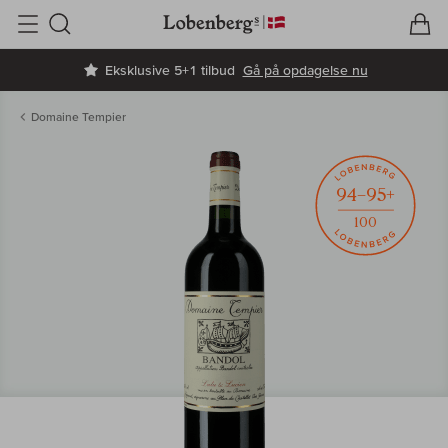
V
I
Søg
Eksklusive 5+1 tilbud
Gå på opdagelse nu
Domaine Tempier
94–95+
100