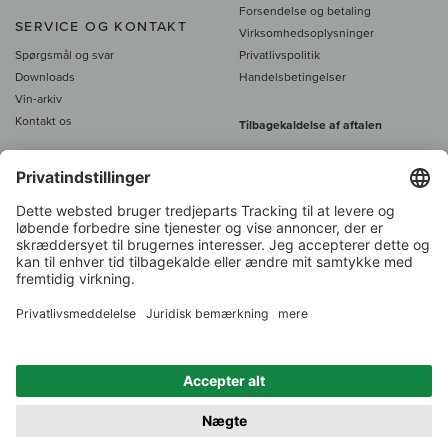
Forsendelse og betaling
SERVICE OG KONTAKT
Virksomhedsoplysninger
Spørgsmål og svar
Privatlivspolitik
Downloads
Handelsbetingelser
Vin-arkiv
Kontakt os
Tilbagekaldelse af aftalen
Alle priser er inkl. moms, plus 39
DKK i fragt
- fra
450 DKK gratis fragt
Kundeservice:
+49 421 696 797-0
1.000 vinavlere –
Vinhandler
Tilbage
Over 7.000 vine
i år 2022