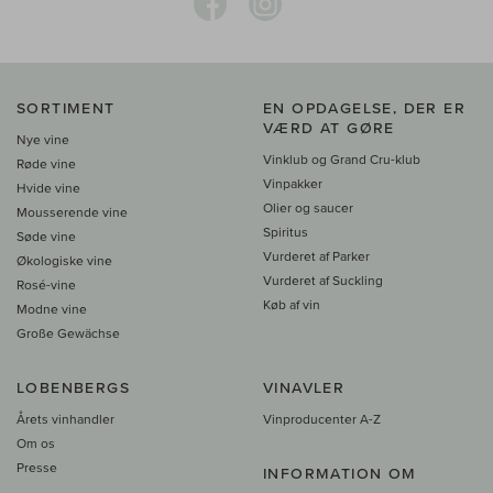
SORTIMENT
EN OPDAGELSE, DER ER
VÆRD AT GØRE
Nye vine
Vinklub og Grand Cru-klub
Røde vine
Vinpakker
Hvide vine
Olier og saucer
Mousserende vine
Spiritus
Søde vine
Vurderet af Parker
Økologiske vine
Vurderet af Suckling
Rosé-vine
Køb af vin
Modne vine
Große Gewächse
LOBENBERGS
VINAVLER
Årets vinhandler
Vinproducenter A-Z
Om os
Presse
INFORMATION OM