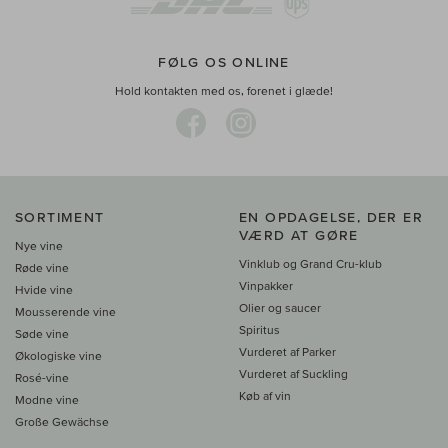
FØLG OS ONLINE
Hold kontakten med os, forenet i glæde!
SORTIMENT
EN OPDAGELSE, DER ER
VÆRD AT GØRE
Nye vine
Vinklub og Grand Cru-klub
Røde vine
Vinpakker
Hvide vine
Olier og saucer
Mousserende vine
Spiritus
Søde vine
Vurderet af Parker
Økologiske vine
Vurderet af Suckling
Rosé-vine
Køb af vin
Modne vine
Große Gewächse