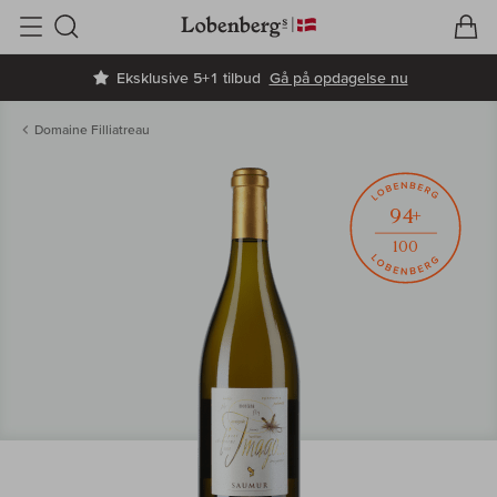
V
I
Søg
Eksklusive 5+1 tilbud
Gå på opdagelse nu
Domaine Filliatreau
94+
100