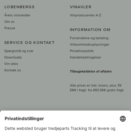
LOBENBERGS
VINAVLER
Årets vinhandler
Vinproducenter A-Z
Om os
Presse
INFORMATION OM
Forsendelse og betaling
SERVICE OG KONTAKT
Virksomhedsoplysninger
Spørgsmål og svar
Privatlivspolitik
Downloads
Handelsbetingelser
Vin-arkiv
Kontakt os
Tilbagekaldelse af aftalen
Alle priser er inkl. moms, plus 39
DKK i fragt
- fra
450 DKK gratis fragt
Kundeservice: