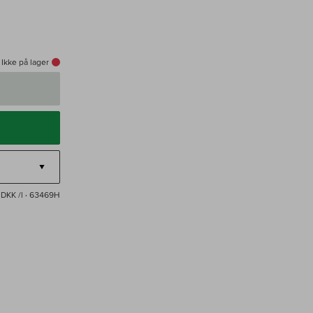
Ikke på lager
 DKK /l
· 63469H