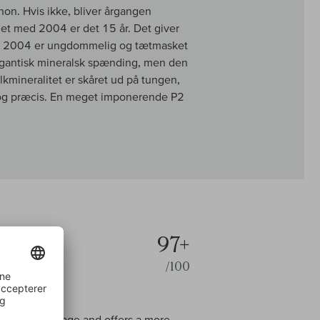
on. Hvis ikke, bliver årgangen
det med 2004 er det 15 år. Det giver
id. 2004 er ungdommelig og tætmasket
gigantisk mineralsk spænding, men den
lkmineralitet er skåret ud på tungen,
et og præcis. En meget imponerende P2
97+
/100
Brut
he 2003 vintage and offers a more