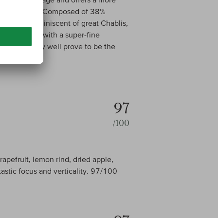
d persistence. Composed of 38%
wet stone reminiscent of great Chablis,
uns seamless with a super-fine
ture. This may well prove to be the
97
/100
apefruit, lemon rind, dried apple,
astic focus and verticality. 97/100