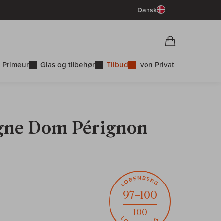
Dansk
Vorschau War
Indkøbskurv
 Primeur
Glas og tilbehør
Tilbud
von Privat
gne Dom Pérignon
97–100
100