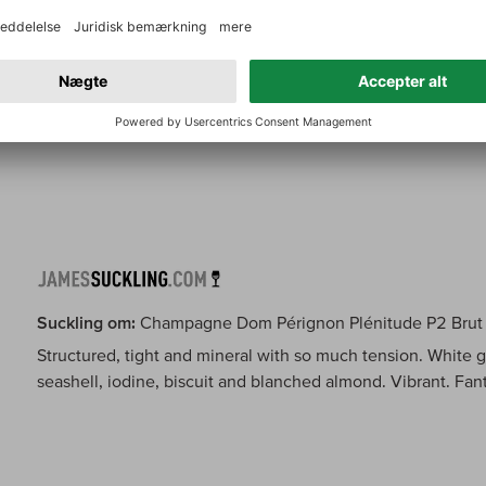
compact and linear expression, with energetic tension an
Chardonnay and the rest Pinot Noir, the nose is flush with 
along with white nectarine and white flowers. The palate r
mousse, vibrant peach orchard fruit, and a silky mineral tex
longer-lived of the two wines. Drink 2024-2044. 97+/100
Suckling om:
Champagne Dom Pérignon Plénitude P2 Brut
Structured, tight and mineral with so much tension. White gr
seashell, iodine, biscuit and blanched almond. Vibrant. Fant