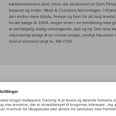
kældermesterens øjne, bliver der produceret en Dom Perign
kasseret og ender i Moët & Chandons Nonvintages. I tilfæl
den endnu mere dybde, finesse og frem for alt lang levet
fra det kølige år 2004, meget stram i sin fortolkning med 
er selvfølgelig stadig velsmagende, dyb og rig. Den rene ka
vidunderligt belagt af en cremet emalje, utroligt fokuser
med et ekstremt langt liv. 98+/100
Jeb Dunnuck om:
Champagne Dom Pérignon Plénitude P2 
The 2004 Champagne Plentitudes 2 is a stark contrast to t