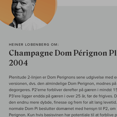
HEINER LOBENBERG OM:
Champagne Dom Pérignon Plé
2004
Plenitude 2-linjen er Dom Perignons sene udgivelse med 
versionen, dvs. den almindelige Dom Perignon, modnes på g
degorgeres. P2'erne forbliver derefter på gæren i mindst 15
P3'ere ligger endda på gæren i over 25 år, før de frigives
den endnu mere dybde, finesse og frem for alt lang levetid
normale Dom Pi beslutter domænet med hensyn til P2, om
Perignon. Kun hvis basisvinen har potentiale til at forblive 