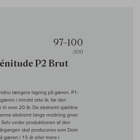
97–100
/100
nitude P2 Brut
endnu længere lagring på gæren. P1-
æren i mindst otte år, før den
 til over 20 år. De ekstremt sjældne
. Denne ekstremt lange modning giver
. Selv under produktionen af den
 årgangen skal produceres som Dom
på gæren i 15 år eller mere i