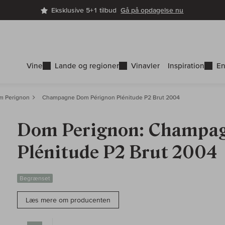
Eksklusive 5+1 tilbud
Gå på opdagelse nu
Vine
Lande og regioner
Vinavler
Inspiration
En
m Perignon
Champagne Dom Pérignon Plénitude P2 Brut 2004
Dom Perignon: Champa
Plénitude P2 Brut 2004
Begrænset
Læs mere om producenten