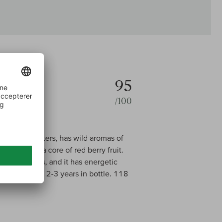
95
/100
 whole clusters, has wild aromas of
nder with a core of red berry fruit.
lacy tannins, and it has energetic
ill benefit from 2-3 years in bottle. 118