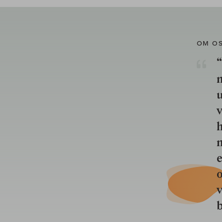
OM O
“
u
v
h
n
e
o
b