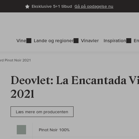
Eksklusive 5+1 tilbud
Gå på opdagelse nu
Vine
Lande og regioner
Vinavler
Inspiration
En
rd Pinot Noir 2021
Deovlet: La Encantada V
2021
Læs mere om producenten
Pinot Noir 100%