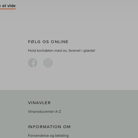
 at vide
FØLG OS ONLINE
Hold kontakten med os, forenet i glæde!
VINAVLER
Vinproducenter A-Z
INFORMATION OM
Forsendelse og betaling