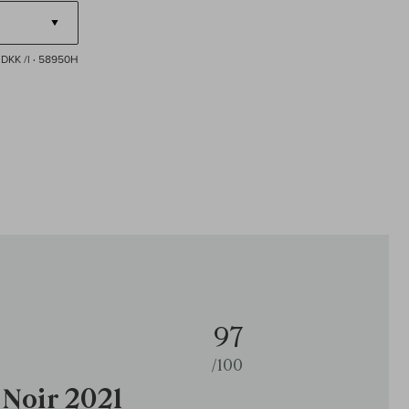
DKK /l
· 58950H
97
/100
 Noir 2021