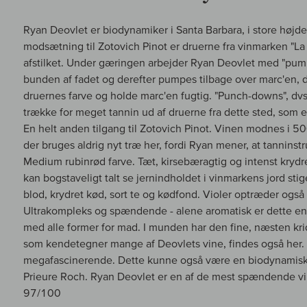
Ryan Deovlet er biodynamiker i Santa Barbara, i store højd
modsætning til Zotovich Pinot er druerne fra vinmarken "
afstilket. Under gæringen arbejder Ryan Deovlet med "pump
bunden af fadet og derefter pumpes tilbage over marc'en, d
druernes farve og holde marc'en fugtig. "Punch-downs", dvs. 
trække for meget tannin ud af druerne fra dette sted, som 
En helt anden tilgang til Zotovich Pinot. Vinen modnes i 50
der bruges aldrig nyt træ her, fordi Ryan mener, at tanninstr
Medium rubinrød farve. Tæt, kirsebæragtig og intenst kryd
kan bogstaveligt talt se jernindholdet i vinmarkens jord stig
blod, krydret kød, sort te og kødfond. Violer optræder også 
Ultrakompleks og spændende - alene aromatisk er dette en 
med alle former for mad. I munden har den fine, næsten krid
som kendetegner mange af Deovlets vine, findes også her. 
megafascinerende. Dette kunne også være en biodynamisk v
Prieure Roch. Ryan Deovlet er en af de mest spændende vin
97/100