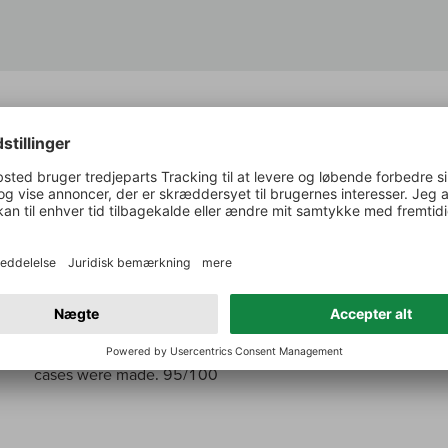
Parker om:
La Encantada Vineyard Pinot Noir
The 2021 Pinot Noir la Encantada Vineyard, made with 15%
iron, pipe tobacco, woodsmoke, autumn leaves, cola and lave
The medium-bodied palate balances concentrated fruit with 
acidity that highlights pretty floral tones on the finish. It w
cases were made. 95/100