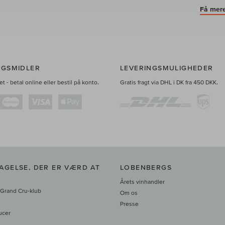
Få mere
NGSMIDLER
LEVERINGSMULIGHEDER
t - betal online eller bestil på konto.
Gratis fragt via DHL i DK fra 450 DKK.
AGELSE, DER ER VÆRD AT
LOBENBERGS
Årets vinhandler
 Grand Cru-klub
Om os
Presse
ucer