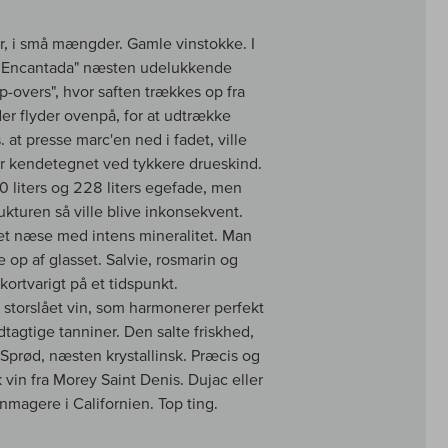
er, i små mængder. Gamle vinstokke. I
La Encantada" næsten udelukkende
-overs", hvor saften trækkes op fra
er flyder ovenpå, for at udtrække
at presse marc'en ned i fadet, ville
er kendetegnet ved tykkere drueskind.
0 liters og 228 liters egefade, men
ukturen så ville blive inkonsekvent.
ret næse med intens mineralitet. Man
e op af glasset. Salvie, rosmarin og
kortvarigt på et tidspunkt.
storslået vin, som harmonerer perfekt
tagtige tanniner. Den salte friskhed,
Sprød, næsten krystallinsk. Præcis og
in fra Morey Saint Denis. Dujac eller
magere i Californien. Top ting.