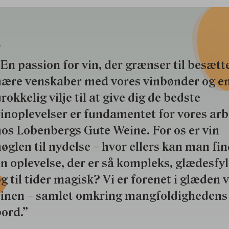
S
En passion for vin, der grænser til besætte
nære venskaber med vores vinbønder og e
rokkelig vilje til at give dig de bedste
inoplevelser er fundamentet for vores ar
os Lobenbergs Gute Weine. For os er vin
øglen til nydelse – hvor ellers kan man fi
n oplevelse, der er så kompleks, glædesfy
g til tider magisk? Vi er forenet i glæden 
vinen – samlet omkring mangfoldighedens
ord.”