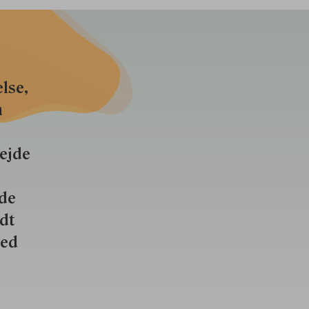
lse,
n
bejde
nde
ldt
ved