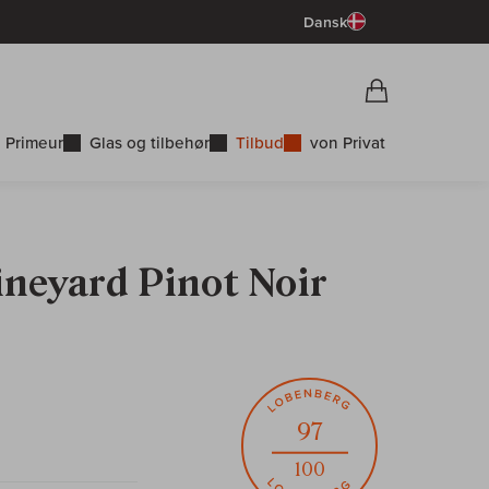
Dansk
Vorschau War
Indkøbskurv
 Primeur
Glas og tilbehør
Tilbud
von Privat
ineyard Pinot Noir
97
100