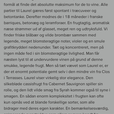
formål at finde det absolutte maksimum for de to vine. Alle
partier til Laurel gæres først spontant i træcuveer og
betontanke. Derefter modnes de i 18 måneder i franske
barriques, betonæg og leramforaer. En frugtagtig, aromatisk
næse strømmer ud af glasset, meget ren og udtryksfuld. Vi
finder friske blåbær og vilde brombær sammen med
legende, meget blomsteragtige noter, violer og en smule
grafitkrydderi nedenunder. Tæt og koncentreret, men på
ingen måde fed i sin blomsteragtige livlighed. Man får
næsten lyst til at undervurdere vinen på grund af denne
smukke, legende frugt. Men så tæt vævet som Laurel er, er
der et enormt potentiale gemt selv i den mindre vin fra Clos
i Terrasses. Laurel viser virkelig stor elegance. Den
silkebløde cassisfrugt fra Cabernet Sauvignon spiller sin
rolle, og den lidt vilde smag fra Syrah kommer også til syne i
smagen. En sådan enorm kompleksitet i frugten kan ofte
kun opnås ved at blande forskellige sorter, som alle
bidrager med deres egen karakter. En bemærkelsesværdig,