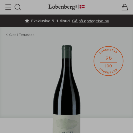
V
I
Søg
Eksklusive 5+1 tilbud
Gå på opdagelse nu
Clos I Terrasses
96
100