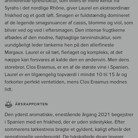
animerende syrestruktur, som ellers er mere kendt fra
Syrahs i det nordlige Rhône, giver Laurel en ekstraordinær
friskhed og et godt løft. Smagen er fuldstændig domineret
af de legende smagsnuancer af cassis, blomme og viol, som
bliver ved og ved i eftersmagen. Den intense frugtkerne
afbødes af den modne, fløjlsagtige tanninstruktur, som
uundgåeligt leder tankerne hen på den allerfineste
Margaux. Laurel er så tæt, flerlaget og kompleks, at det
næppe kan forsvares at kalde den en andenvin. Men dens
storebror, Clos Erasmus, er en af de største vine i Spanien.
Laurel er en tilgængelig topværdi i mindst 10 til 15 år og
forkorter perfekt ventetiden, mens Clos Erasmus modnes
lidt.
ÅRSRAPPORTEN
Den yderst aromatiske, enestående årgang 2021 begejstrer
i Spanien med en friskhed, der er uden sidestykke. Efter
sommerens tørkestress bragte et gyldent, køligt efterår det
sensationelle vendepunkt. De tykskallede druer leverer