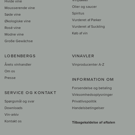
Hvide vine
Olier og saucer
Mousserende vine
Spiritus
Søde vine
Vurderet af Parker
Økologiske vine
Vurderet af Suckling
Rosé-vine
Køb af vin
Modne vine
Große Gewächse
LOBENBERGS
VINAVLER
Årets vinhandler
Vinproducenter A-Z
Om os
Presse
INFORMATION OM
Forsendelse og betaling
SERVICE OG KONTAKT
Virksomhedsoplysninger
Spørgsmål og svar
Privatlivspolitik
Downloads
Handelsbetingelser
Vin-arkiv
Kontakt os
Tilbagekaldelse af aftalen