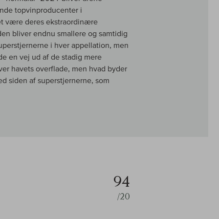
nde topvinproducenter i
t være deres ekstraordinære
iden bliver endnu smallere og samtidig
uperstjernerne i hver appellation, men
de en vej ud af de stadig mere
ver havets overflade, men hvad byder
ed siden af superstjernerne, som
94
/20