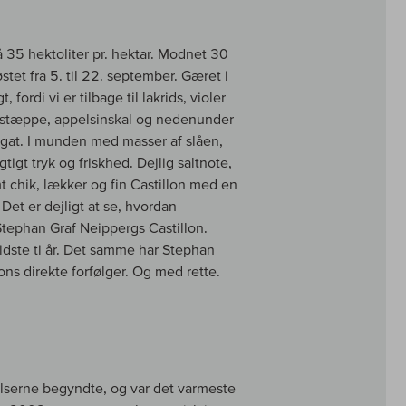
 35 hektoliter pr. hektar. Modnet 30
tet fra 5. til 22. september. Gæret i
 fordi vi er tilbage til lakrids, violer
øjlstæppe, appelsinskal og nedenunder
ugat. I munden med masser af slåen,
tigt tryk og friskhed. Dejlig saltnote,
t chik, lækker og fin Castillon med en
 Det er dejligt at se, hvordan
 Stephan Graf Neippergs Castillon.
sidste ti år. Det samme har Stephan
ons direkte forfølger. Og med rette.
lserne begyndte, og var det varmeste