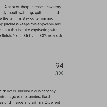
s. A shot of sharp intense strawberry
tantly mouthwatering, quite lean and
le the tannins stay quite firm and
mp juiciness keeps this enjoyable and
de but this is quite captivating with
he finish. Yield: 35 hl/ha. 30% new oak
94
/100
e delivers unusual levels of sappy,
ite edge to the tannins, floral
es of dill, sage and saffran. Excellent