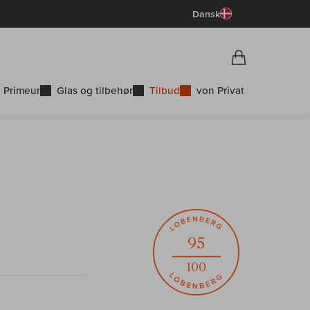
Dansk
Vorschau War
Indkøbskurv
 Primeur
Glas og tilbehør
Tilbud
von Privat
95
100