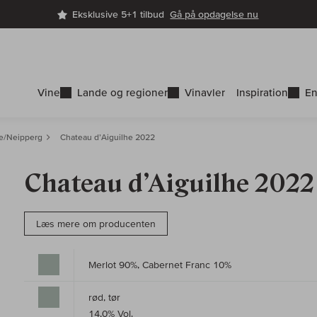
Eksklusive 5+1 tilbud
Gå på opdagelse nu
Vine
Lande og regioner
Vinavler
Inspiration
En
he/Neipperg
Chateau d’Aiguilhe 2022
Chateau d’Aiguilhe 2022
Læs mere om producenten
Merlot 90%, Cabernet Franc 10%
rød, tør
14,0% Vol.