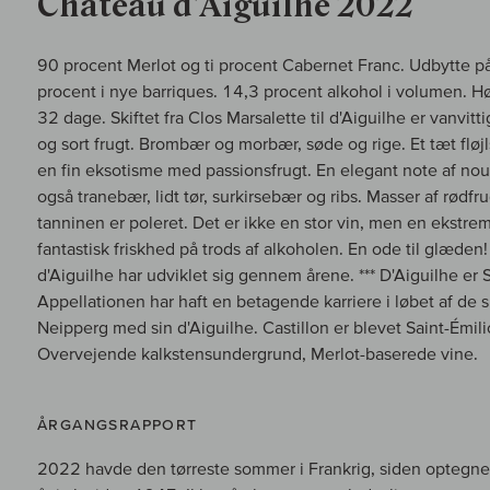
Chateau d’Aiguilhe 2022
90 procent Merlot og ti procent Cabernet Franc. Udbytte på
procent i nye barriques. 14,3 procent alkohol i volumen. Høs
32 dage. Skiftet fra Clos Marsalette til d'Aiguilhe er vanvittigt,
og sort frugt. Brombær og morbær, søde og rige. Et tæt fl
en fin eksotisme med passionsfrugt. En elegant note af no
også tranebær, lidt tør, surkirsebær og ribs. Masser af rødfrug
tanninen er poleret. Det er ikke en stor vin, men en ekstrem
fantastisk friskhed på trods af alkoholen. En ode til glæden!
d'Aiguilhe har udviklet sig gennem årene. *** D'Aiguilhe er
Appellationen har haft en betagende karriere i løbet af de 
Neipperg med sin d'Aiguilhe. Castillon er blevet Saint-Émili
Overvejende kalkstensundergrund, Merlot-baserede vine.
ÅRGANGSRAPPORT
2022 havde den tørreste sommer i Frankrig, siden optegne