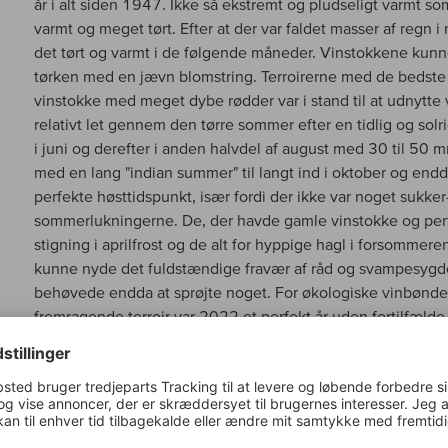
år i alt siden 1947. Ikke så ekstremt og pludseligt varmt
varmt og meget tørt. Efter at der var faldet masser af reg
det tørt og varmt i de følgende måneder. Vinstokkene kunne 
tørken med en jævn blomstring. Terroirerne med de bedst
vinstokke med meget dybe rødder var i stand til at udnytte 
relativt let gennem den tørre sommer efter en tidlig og solri
i juni og derefter i anden halvdel af august med 30 til 50 mm
med en lang "indian summer" til langt ind i oktober og en
perfekte høsttidspunkt, især fordi der ikke var noget sukke
sommerlukningerne. De, der havde gamle vinstokke og perfek
stigning i aprilfrost og de alt for hyppige hagl i forsommer
kunne nyde det fuldstændige fravær af råd og svampesygd
behøvede endda at sprøjte noget. For økologiske vinbønd
fremragende terroir var 2022 et perfekt år uden fortilfælde,
bedre tilpasset løv- og jordarbejde i løbet af de sidste 10 e
kalkstensklipper, Pomerols og Fronsacs lerjord og de tykke
at bekymre sig om med meget gamle vinstokke, bortset fra
men en enestående intens saft fra små, tykskallede, sunde 
delikate tanniner og en fremragende balance. Unge vinsto