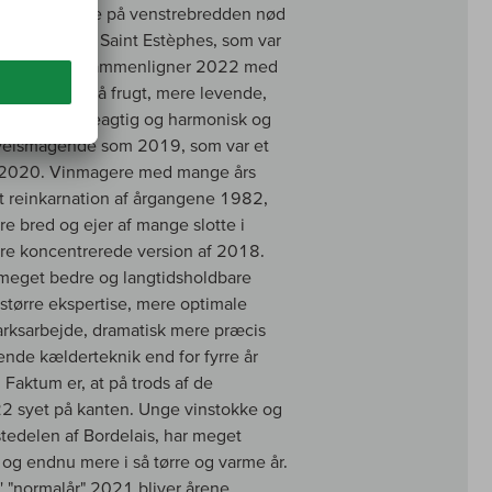
 perfekte jorde på venstrebredden nød
aut Medoc og Saint Estèphes, som var
vinproducenter sammenligner 2022 med
og rigere på frugt, mere levende,
e frisk, silkeagtig og harmonisk og
velsmagende som 2019, som var et
om 2020. Vinmagere med mange års
kt reinkarnation af årgangene 1982,
e bred og ejer af mange slotte i
ere koncentrerede version af 2018.
 meget bedre og langtidsholdbare
tørre ekspertise, mere optimale
marksarbejde, dramatisk mere præcis
nde kælderteknik end for fyrre år
 Faktum er, at på trods af de
22 syet på kanten. Unge vinstokke og
stedelen af Bordelais, har meget
 og endnu mere i så tørre og varme år.
' "normalår" 2021 bliver årene