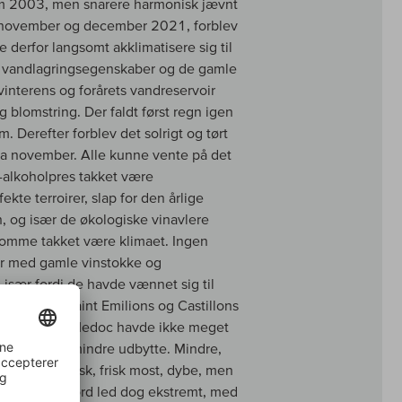
 som 2003, men snarere harmonisk jævnt
n i november og december 2021, forblev
derfor langsomt akklimatisere sig til
e vandlagringsegenskaber og de gamle
vinterens og forårets vandreservoir
g blomstring. Der faldt først regn igen
. Derefter forblev det solrigt og tørt
dda november. Alle kunne vente på det
r-alkoholpres takket være
te terroirer, slap for den årlige
en, og især de økologiske vinavlere
omme takket være klimaet. Ingen
er med gamle vinstokke og
 især fordi de havde vænnet sig til
kstreme år. Saint Emilions og Castillons
 gruslinser i Medoc havde ikke meget
 Malus med mindre udbytte. Mindre,
bær. Aromatisk, frisk most, dybe, men
kke og sandjord led dog ekstremt, med