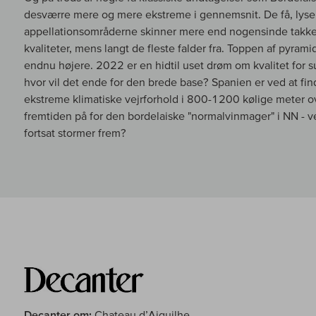
desværre mere og mere ekstreme i gennemsnit. De få, lyse
appellationsområderne skinner mere end nogensinde takke
kvaliteter, mens langt de fleste falder fra. Toppen af pyram
endnu højere. 2022 er en hidtil uset drøm om kvalitet for s
hvor vil det ende for den brede base? Spanien er ved at fin
ekstreme klimatiske vejrforhold i 800-1200 kølige meter o
fremtiden på for den bordelaiske "normalvinmager" i NN - v
fortsat stormer frem?
Decanter om:
Chateau d’Aiguilhe