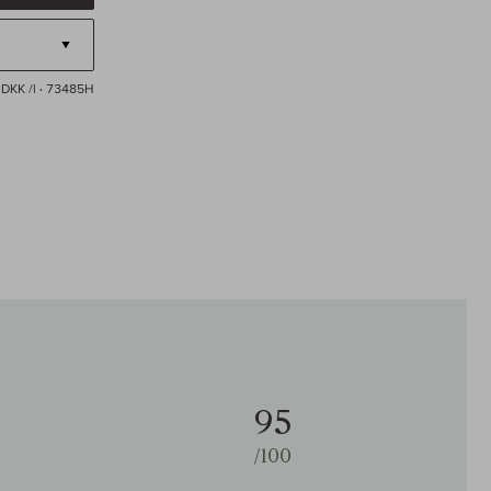
DKK /l
· 73485H
95
/100