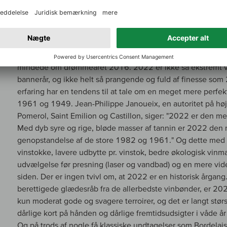
katastrofale resultater her og der. Ud over de ovennævnte
især flod- og flodbredsterrænerne i Medoc, det nordlige H
ugunstigt stillet i meget våde år, godt af det. De fleste 
2018, men 2022 var overvejende meget mere koncentreret 
mere cremet og på trods af sin ekstreme rigdom overraskend
mindede om drømmeåret 2016. 2022 er ikke så ekstremt 
bannerår, og ikke helt så prangende og fuld af finesse s
erfaring har en tendens til at tale om en meget mere perfe
1961 og 1949. Jean-Philippe Janoueix, en autoritet på højr
Pomerol, Saint Emilion og Castillon, siger: "2022 er den m
Med dyb syre og rige, bløde masser af tannin er 2022 den
genopstandelse af de store 1982 og 1961." Og dette med s
vinstokke, lavere udbytte pr. vinstok, bedre økologisk vin
udvælgelse før presning (laser og vandbad) og en mere vide
siden. Der er ingen tvivl om, at 2022 er en historisk årgang.
berettigede glædesråb fra de allerbedste vinbønder, er 20
kun moderat gode og svagere terroirer, og det er langt stør
dårlige kort på hånden og dårlige fremtidsudsigter i våde år
Og på trods af nogle få klassiske undtagelser som Bordelais