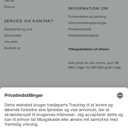
Om os
Presse
INFORMATION OM
Forsendelse og betaling
SERVICE OG KONTAKT
Virksomhedsoplysninger
Spørgsmål og svar
Privatlivspolitik
Downloads
Handelsbetingelser
Vin-arkiv
Kontakt os
Tilbagekaldelse af aftalen
Alle priser er inkl. moms, plus 39
DKK i fragt
- fra
450 DKK gratis fragt
Kundeservice:
+49 421 696 797-0
1.000 vinavlere –
Vinhandler
Tilbage
Over 7.000 vine
i år 2022