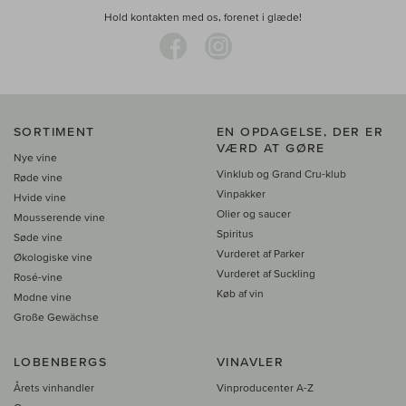
Hold kontakten med os, forenet i glæde!
SORTIMENT
EN OPDAGELSE, DER ER
VÆRD AT GØRE
Nye vine
Vinklub og Grand Cru-klub
Røde vine
Vinpakker
Hvide vine
Olier og saucer
Mousserende vine
Spiritus
Søde vine
Vurderet af Parker
Økologiske vine
Vurderet af Suckling
Rosé-vine
Køb af vin
Modne vine
Große Gewächse
LOBENBERGS
VINAVLER
Årets vinhandler
Vinproducenter A-Z