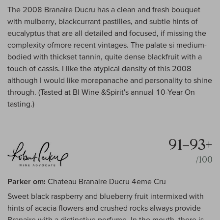
The 2008 Branaire Ducru has a clean and fresh bouquet
with mulberry, blackcurrant pastilles, and subtle hints of
eucalyptus that are all detailed and focused, if missing the
complexity ofmore recent vintages. The palate si medium-
bodied with thickset tannin, quite dense blackfruit with a
touch of cassis. I like the atypical density of this 2008
although I would like morepanache and personality to shine
through. (Tasted at Bl Wine &Spirit's annual 10-Year On
tasting.)
91–93+
/100
Parker om:
Chateau Branaire Ducru 4eme Cru
Sweet black raspberry and blueberry fruit intermixed with
hints of acacia flowers and crushed rocks always provide
Branaire with a distinctive perfume. In the mouth, there is