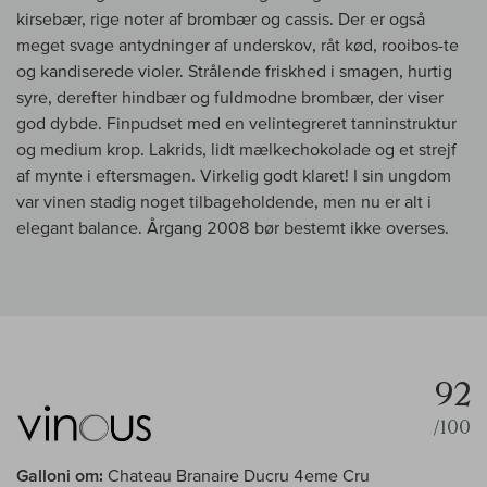
kirsebær, rige noter af brombær og cassis. Der er også
meget svage antydninger af underskov, råt kød, rooibos-te
og kandiserede violer. Strålende friskhed i smagen, hurtig
syre, derefter hindbær og fuldmodne brombær, der viser
god dybde. Finpudset med en velintegreret tanninstruktur
og medium krop. Lakrids, lidt mælkechokolade og et strejf
af mynte i eftersmagen. Virkelig godt klaret! I sin ungdom
var vinen stadig noget tilbageholdende, men nu er alt i
elegant balance. Årgang 2008 bør bestemt ikke overses.
92
/100
Galloni om:
Chateau Branaire Ducru 4eme Cru