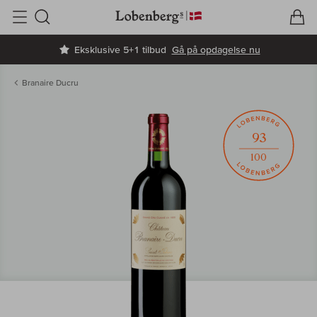
V
I
Søg
Eksklusive 5+1 tilbud
Gå på opdagelse nu
Branaire Ducru
93
100