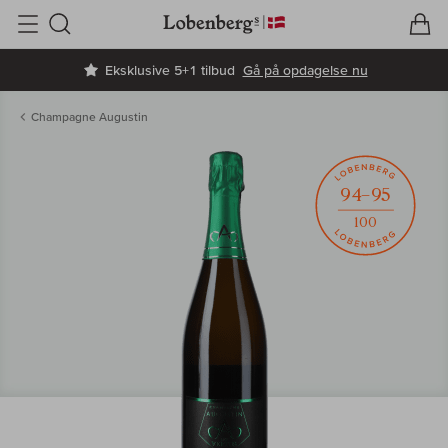
V
I
Søg
Eksklusive 5+1 tilbud
Gå på opdagelse nu
Champagne Augustin
94–95
100