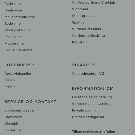
Vinklub og Grand Cru-klub
Røde vine
Vinpakker
Hvide vine
Olier og saucer
Mousserende vine
Spiritus
Søde vine
Vurderet af Parker
Økologiske vine
Vurderet af Suckling
Rosé-vine
Køb af vin
Modne vine
Große Gewächse
LOBENBERGS
VINAVLER
Årets vinhandler
Vinproducenter A-Z
Om os
Presse
INFORMATION OM
Forsendelse og betaling
SERVICE OG KONTAKT
Virksomhedsoplysninger
Spørgsmål og svar
Privatlivspolitik
Downloads
Handelsbetingelser
Vin-arkiv
Kontakt os
Tilbagekaldelse af aftalen