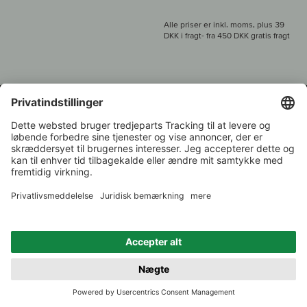
Alle priser er inkl. moms, plus 39
DKK i fragt
- fra
450 DKK gratis fragt
Kundeservice:
+49 421 696 797-0
1.000 vinavlere –
Vinhandler
Tilbage
Over 7.000 vine
i år 2022