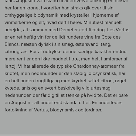
Marc Augustin var i stand til at erhverve omkring en hektar
her for en krone, hvorefter han straks gik over til sin
omhyggelige biodynamik med krystaller i hjørnerne af
vinmarkerne og alt, hvad dertil hører. Minutiøst manuelt
arbejde, alt sammen med Demeter-certificering. Les Vertus
er en ret heftig vin for de lidt rundere vine fra Cote des
Blancs, næsten dyrisk i sin smag, østersvand, tang,
citrongræs. For at udtrykke denne særlige karakter endnu
mere rent er den ikke modnet i træ, men helt i amforaer af
lertøj. Vi har allerede de typiske Chardonnay-aromaer fra
kridtet, men nedenunder er den stadig idiosynkratisk, har
en helt anden frugttilgang med krydret saltet citron, røget
kvæde, anis og en svært beskrivelig vild urtesmag
nedenunder, der får dig til at tænke på hvid te. Det er bare
en Augustin - alt andet end standard her. En anderledes
fortolkning af Vertus, biodynamisk og jordnær.