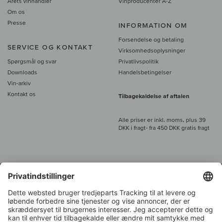
Årets vinhandler
Vinproducenter A-Z
Om os
Presse
INFORMATION OM
Forsendelse og betaling
SERVICE OG KONTAKT
Virksomhedsoplysninger
Spørgsmål og svar
Privatlivspolitik
Downloads
Handelsbetingelser
Vin-arkiv
Kontakt os
Tilbagekaldelse af aftalen
Alle priser er inkl. moms, plus 39
DKK i fragt
- fra
450 DKK gratis fragt
Kundeservice:
+49 421 696 797-0
1.000 vinavlere –
Vinhandler