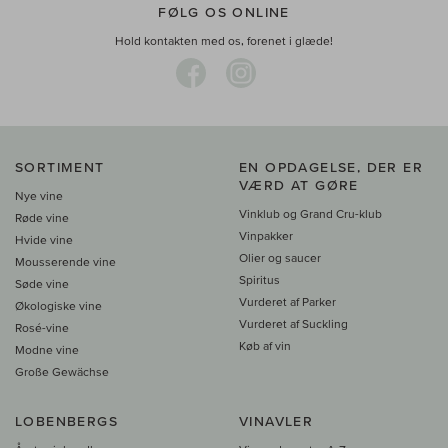
FØLG OS ONLINE
Hold kontakten med os, forenet i glæde!
SORTIMENT
EN OPDAGELSE, DER ER
VÆRD AT GØRE
Nye vine
Vinklub og Grand Cru-klub
Røde vine
Vinpakker
Hvide vine
Olier og saucer
Mousserende vine
Spiritus
Søde vine
Vurderet af Parker
Økologiske vine
Vurderet af Suckling
Rosé-vine
Køb af vin
Modne vine
Große Gewächse
LOBENBERGS
VINAVLER