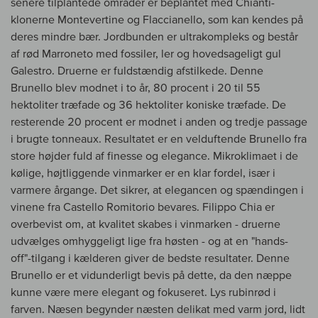
senere tilplantede områder er beplantet med Chianti-
klonerne Montevertine og Flaccianello, som kan kendes på
deres mindre bær. Jordbunden er ultrakompleks og består
af rød Marroneto med fossiler, ler og hovedsageligt gul
Galestro. Druerne er fuldstændig afstilkede. Denne
Brunello blev modnet i to år, 80 procent i 20 til 55
hektoliter træfade og 36 hektoliter koniske træfade. De
resterende 20 procent er modnet i anden og tredje passage
i brugte tonneaux. Resultatet er en velduftende Brunello fra
store højder fuld af finesse og elegance. Mikroklimaet i de
kølige, højtliggende vinmarker er en klar fordel, især i
varmere årgange. Det sikrer, at elegancen og spændingen i
vinene fra Castello Romitorio bevares. Filippo Chia er
overbevist om, at kvalitet skabes i vinmarken - druerne
udvælges omhyggeligt lige fra høsten - og at en "hands-
off"-tilgang i kælderen giver de bedste resultater. Denne
Brunello er et vidunderligt bevis på dette, da den næppe
kunne være mere elegant og fokuseret. Lys rubinrød i
farven. Næsen begynder næsten delikat med varm jord, lidt