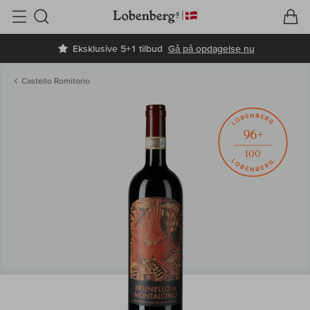
V
I
Søg
Eksklusive 5+1 tilbud
Gå på opdagelse nu
Castello Romitorio
96+
100