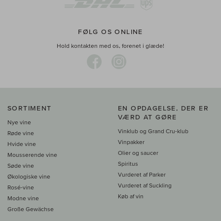
FØLG OS ONLINE
Hold kontakten med os, forenet i glæde!
SORTIMENT
EN OPDAGELSE, DER ER
VÆRD AT GØRE
Nye vine
Vinklub og Grand Cru-klub
Røde vine
Vinpakker
Hvide vine
Olier og saucer
Mousserende vine
Spiritus
Søde vine
Vurderet af Parker
Økologiske vine
Vurderet af Suckling
Rosé-vine
Køb af vin
Modne vine
Große Gewächse