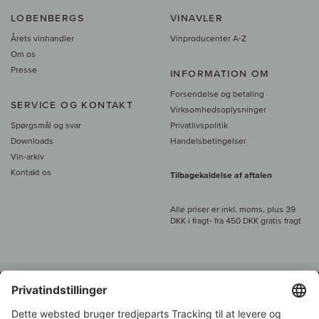
LOBENBERGS
VINAVLER
Årets vinhandler
Vinproducenter A-Z
Om os
Presse
INFORMATION OM
Forsendelse og betaling
SERVICE OG KONTAKT
Virksomhedsoplysninger
Spørgsmål og svar
Privatlivspolitik
Downloads
Handelsbetingelser
Vin-arkiv
Kontakt os
Tilbagekaldelse af aftalen
Alle priser er inkl. moms, plus 39
DKK i fragt
- fra
450 DKK gratis fragt
Kundeservice: