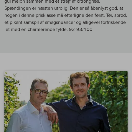
gul melon sammen med et strejf af citrongræs.
Spændingen er næsten utrolig! Den er så åbenlyst god, at
nogen i denne prisklasse må efterligne den først. Tør, sprød,
et pikant samspil af smagsnuancer og alligevel forfriskende
let med en charmerende fylde. 92-93/100