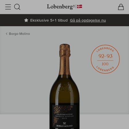
V
I
Søg
Eksklusive 5+1 tilbud
Gå på opdagelse nu
Borgo Molino
92–93
100