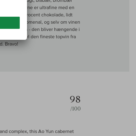
ble. Tanninerne er ultrafine med en
r mørk, 100 procent chokolade, lidt
en her er fænomenal, og selv om vinen
unik i munden - den bliver hængende i
dette uden tvivl den fineste topvin fra
d. Bravo!
98
/100
 and complex, this Ao Yun cabernet