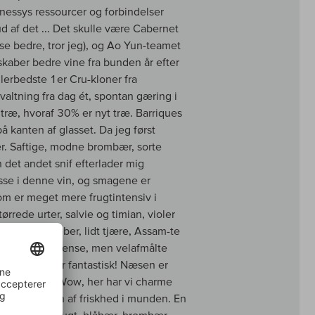
nessys ressourcer og forbindelser
 af det ... Det skulle være Cabernet
se bedre, tror jeg), og Ao Yun-teamet
kaber bedre vine fra bunden år efter
llerbedste 1er Cru-kloner fra
altning fra dag ét, spontan gæring i
træ, hvoraf 30% er nyt træ. Barriques
å kanten af glasset. Da jeg først
er. Saftige, modne brombær, sorte
 det andet snif efterlader mig
sse i denne vin, og smagene er
om er meget mere frugtintensiv i
 tørrede urter, salvie og timian, violer
d, kubisk peber, lidt tjære, Assam-te
ældet af den intense, men velafmålte
m jord - det er fantastisk! Næsen er
in ungdom! Wow, her har vi charme
 kribler vinen af friskhed i munden. En
igt mørk bærfrugt, blåbær, brombær