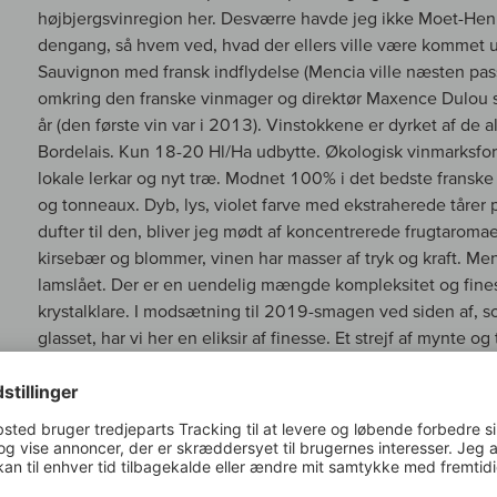
højbjergsvinregion her. Desværre havde jeg ikke Moet-Hen
dengang, så hvem ved, hvad der ellers ville være kommet ud
Sauvignon med fransk indflydelse (Mencia ville næsten pas
omkring den franske vinmager og direktør Maxence Dulou s
år (den første vin var i 2013). Vinstokkene er dyrket af de a
Bordelais. Kun 18-20 Hl/Ha udbytte. Økologisk vinmarksforv
lokale lerkar og nyt træ. Modnet 100% i det bedste franske 
og tonneaux. Dyb, lys, violet farve med ekstraherede tårer p
dufter til den, bliver jeg mødt af koncentrerede frugtaroma
kirsebær og blommer, vinen har masser af tryk og kraft. Men
lamslået. Der er en uendelig mængde kompleksitet og fine
krystalklare. I modsætning til 2019-smagen ved siden af, s
glasset, har vi her en eliksir af finesse. Et strejf af mynte og
og potpourri smelter sammen til et varmt krydderi. Muskatnø
og lakrids. Efter kort tid i glasset bliver jeg næsten overv
mineralitet. En kombination af skifer, røg og frisk vendt, var
fascinerende og minder mig om Château Margaux 2000 i s
og elegance sammenflettet med kraft. Efter den første slurk
bølge af vild bærfrugt ruller hen over tungen. Hovedsagel