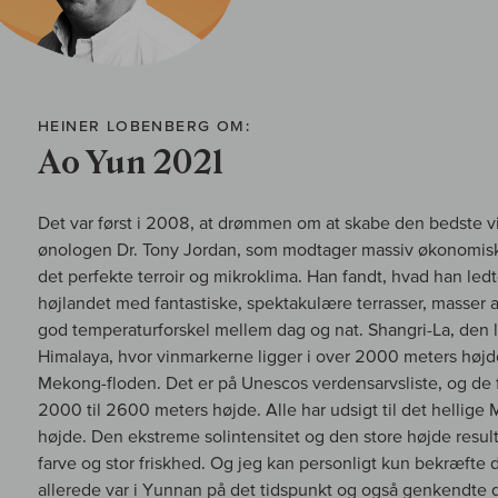
HEINER LOBENBERG OM:
Ao Yun 2021
Det var først i 2008, at drømmen om at skabe den bedste vi
ønologen Dr. Tony Jordan, som modtager massiv økonomisk st
det perfekte terroir og mikroklima. Han fandt, hvad han ledte
højlandet med fantastiske, spektakulære terrasser, masser 
god temperaturforskel mellem dag og nat. Shangri-La, den 
Himalaya, hvor vinmarkerne ligger i over 2000 meters høj
Mekong-floden. Det er på Unescos verdensarvsliste, og de fire
2000 til 2600 meters højde. Alle har udsigt til det hellig
højde. Den ekstreme solintensitet og den store højde resul
farve og stor friskhed. Og jeg kan personligt kun bekræfte de
allerede var i Yunnan på det tidspunkt og også genkendte 