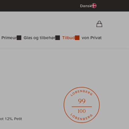
Dansk
Vorschau War
Indkøbskurv
 Primeur
Glas og tilbehør
Tilbud
von Privat
99
100
t 12%, Petit