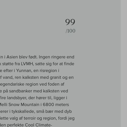
99
/100
n i Asien blev født. Ingen ringere end
øtte fra LVMH, satte sig for at finde
 efter i Yunnan, en risregion i
af vand, ren kalksten med granit og en
legendariske region ved foden af
de på sandbanker med kalksten ved
 landsbyer, der hører til, ligger i
e Melli Snow Mountain i 6800 meters
terer i tykskallede, små bær med dyb
tte valg af terroir og region, fordi jeg
den perfekte Cool Climate-