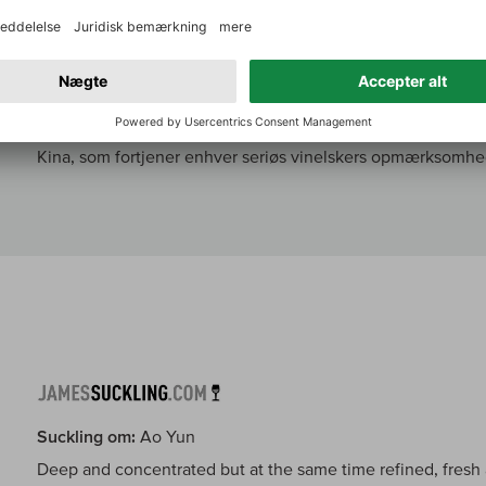
med lidt sorte kirsebær, men også tranebær og lidt granatæ
finpoleret, støvet og pulveragtig konsistens, som efterlade
cedertræ og varmt krydderi, når man har slugt den. Balanc
minder meget om en top-Bordelaiser i næsen, er den helt 
flere minutter. På trods af al kraften og det intense tryk er 
Kina, som fortjener enhver seriøs vinelskers opmærksomhe
Suckling om:
Ao Yun
Deep and concentrated but at the same time refined, fresh