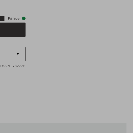
På lager
 DKK /l
· 73277H