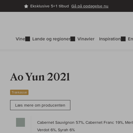
Eksklusive 5+1 tilbud
Gå på opdagelse nu
Vine
Lande og regioner
Vinavler
Inspiration
En
Ao Yun 2021
Trækasse
Læs mere om producenten
Cabernet Sauvignon 57%, Cabernet Franc 19%, Merlo
Verdot 6%, Syrah 6%