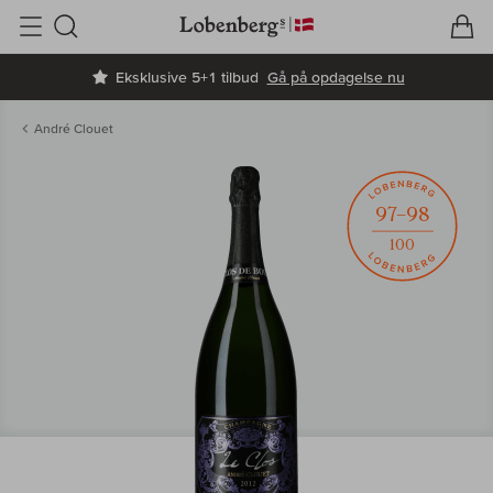
V
I
Søg
Eksklusive 5+1 tilbud
Gå på opdagelse nu
André Clouet
97–98
100