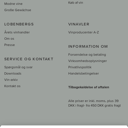
Køb af vin
Modne vine
Große Gewächse
LOBENBERGS
VINAVLER
Årets vinhandler
Vinproducenter A-Z
Om os
Presse
INFORMATION OM
Forsendelse og betaling
SERVICE OG KONTAKT
Virksomhedsoplysninger
Spørgsmål og svar
Privatlivspolitik
Downloads
Handelsbetingelser
Vin-arkiv
Kontakt os
Tilbagekaldelse af aftalen
Alle priser er inkl. moms, plus 39
DKK i fragt
- fra
450 DKK gratis fragt