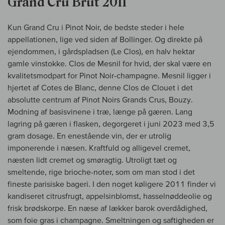
Grand Cru Brut 2011
Kun Grand Cru i Pinot Noir, de bedste steder i hele
appellationen, lige ved siden af Bollinger. Og direkte på
ejendommen, i gårdspladsen (Le Clos), en halv hektar
gamle vinstokke. Clos de Mesnil for hvid, der skal være en
kvalitetsmodpart for Pinot Noir-champagne. Mesnil ligger i
hjertet af Cotes de Blanc, denne Clos de Clouet i det
absolutte centrum af Pinot Noirs Grands Crus, Bouzy.
Modning af basisvinene i træ, længe på gæren. Lang
lagring på gæren i flasken, degorgeret i juni 2023 med 3,5
gram dosage. En enestående vin, der er utrolig
imponerende i næsen. Kraftfuld og alligevel cremet,
næsten lidt cremet og smøragtig. Utroligt tæt og
smeltende, rige brioche-noter, som om man stod i det
fineste parisiske bageri. I den noget køligere 2011 finder vi
kandiseret citrusfrugt, appelsinblomst, hasselnøddeolie og
frisk brødskorpe. En næse af lækker barok overdådighed,
som foie gras i champagne. Smeltningen og saftigheden er