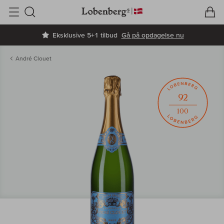
V
I
Søg
Eksklusive 5+1 tilbud
Gå på opdagelse nu
André Clouet
92
100