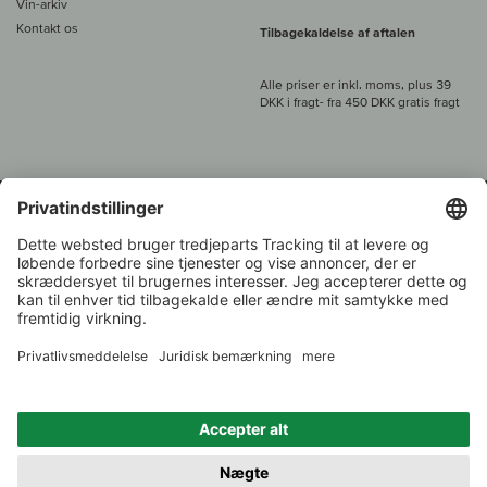
Vin-arkiv
Kontakt os
Tilbagekaldelse af aftalen
Alle priser er inkl. moms, plus 39
DKK i fragt
- fra
450 DKK gratis fragt
Kundeservice:
+49 421 696 797-0
1.000 vinavlere –
Vinhandler
Tilbage
Over 7.000 vine
i år 2022