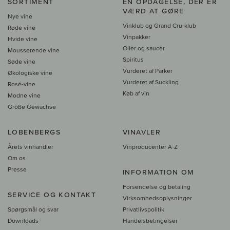
SORTIMENT
EN OPDAGELSE, DER ER
VÆRD AT GØRE
Nye vine
Vinklub og Grand Cru-klub
Røde vine
Vinpakker
Hvide vine
Olier og saucer
Mousserende vine
Spiritus
Søde vine
Vurderet af Parker
Økologiske vine
Vurderet af Suckling
Rosé-vine
Køb af vin
Modne vine
Große Gewächse
LOBENBERGS
VINAVLER
Årets vinhandler
Vinproducenter A-Z
Om os
Presse
INFORMATION OM
Forsendelse og betaling
SERVICE OG KONTAKT
Virksomhedsoplysninger
Spørgsmål og svar
Privatlivspolitik
Downloads
Handelsbetingelser