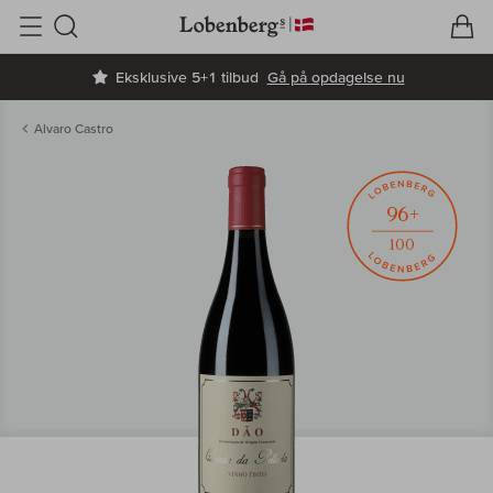
V
I
Søg
Eksklusive 5+1 tilbud
Gå på opdagelse nu
Alvaro Castro
96+
100