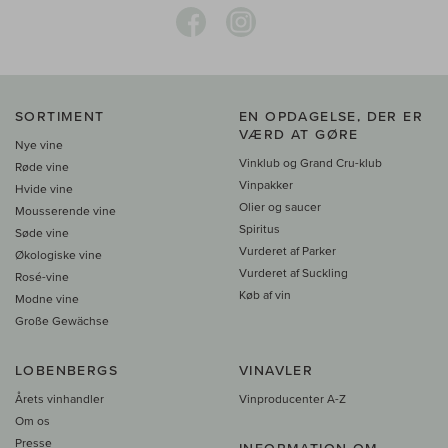
SORTIMENT
EN OPDAGELSE, DER ER
VÆRD AT GØRE
Nye vine
Vinklub og Grand Cru-klub
Røde vine
Vinpakker
Hvide vine
Olier og saucer
Mousserende vine
Spiritus
Søde vine
Vurderet af Parker
Økologiske vine
Vurderet af Suckling
Rosé-vine
Køb af vin
Modne vine
Große Gewächse
LOBENBERGS
VINAVLER
Årets vinhandler
Vinproducenter A-Z
Om os
Presse