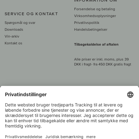
INFORMATION OM
Forsendelse og betaling
SERVICE OG KONTAKT
Virksomhedsoplysninger
Spørgsmål og svar
Privatlivspolitik
Downloads
Handelsbetingelser
Vin-arkiv
Kontakt os
Tilbagekaldelse af aftalen
Alle priser er inkl. moms, plus 39
DKK i fragt
- fra
450 DKK gratis fragt
Kundeservice:
+49 421 696 797-0
1.000 vinavlere –
Vinhandler
Tilbage
Over 7.000 vine
i år 2022