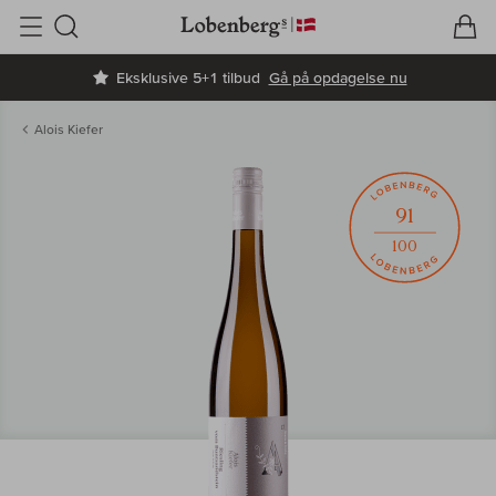
V
I
Søg
Eksklusive 5+1 tilbud
Gå på opdagelse nu
Alois Kiefer
91
100