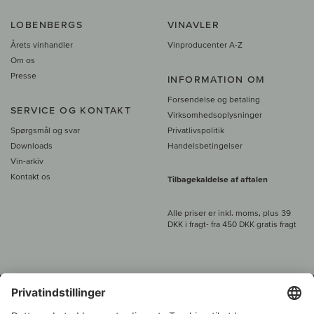
LOBENBERGS
VINAVLER
Årets vinhandler
Vinproducenter A-Z
Om os
Presse
INFORMATION OM
Forsendelse og betaling
SERVICE OG KONTAKT
Virksomhedsoplysninger
Spørgsmål og svar
Privatlivspolitik
Downloads
Handelsbetingelser
Vin-arkiv
Kontakt os
Tilbagekaldelse af aftalen
Alle priser er inkl. moms, plus 39
DKK i fragt
- fra
450 DKK gratis fragt
Kundeservice: