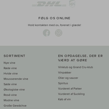
FØLG OS ONLINE
Hold kontakten med os, forenet i glæde!
SORTIMENT
EN OPDAGELSE, DER ER
VÆRD AT GØRE
Nye vine
Vinklub og Grand Cru-klub
Røde vine
Vinpakker
Hvide vine
Olier og saucer
Mousserende vine
Spiritus
Søde vine
Vurderet af Parker
Økologiske vine
Vurderet af Suckling
Rosé-vine
Køb af vin
Modne vine
Große Gewächse