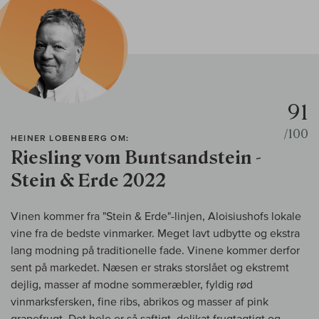
91
/100
HEINER LOBENBERG OM:
Riesling vom Buntsandstein -
Stein & Erde 2022
Vinen kommer fra "Stein & Erde"-linjen, Aloisiushofs lokale
vine fra de bedste vinmarker. Meget lavt udbytte og ekstra
lang modning på traditionelle fade. Vinene kommer derfor
sent på markedet. Næsen er straks storslået og ekstremt
dejlig, masser af modne sommeræbler, fyldig rød
vinmarksfersken, fine ribs, abrikos og masser af pink
grapefrugt. Det hele er så saftigt, delikat frugtagtigt og