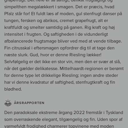
simpelthen megalækkert i smagen. Det er præcis, hvad
Pfalz står for! Et fuldt læs af moden, gul stenfrugt danser på
tungen, fersken og abrikos, cremet grapefrugt, alt er
kraftfuldt og smelter samtidig på ganen. Rig kraft og høj
intensitet i frugten. Og saftigheden i de vidunderligt
afbalancerede frugtsmage bliver ved med at vende tilbage.
Fin citrusskal i eftersmagen opfordrer dig til at tage den
næste slurk. Gud, hvor er denne Riesling lækker!
Selvfølgelig er det ikke en stor vin, men den er svær at slå,
når det gælder delikatesse. Mittelhaardt-regionen er berømt
for denne type let drikkelige Riesling; ingen andre steder
har vi denne kvadratur af saftighed, stenfrugtkraft og fin
blødhed.
ÅRSRAPPORTEN
Den paradoksale ekstreme årgang 2022 fremstår i Tyskland
som overraskende elegant, tilgængelig og fin. Uden spor af
varmefyldt frodighed charmerer topvinene med moden