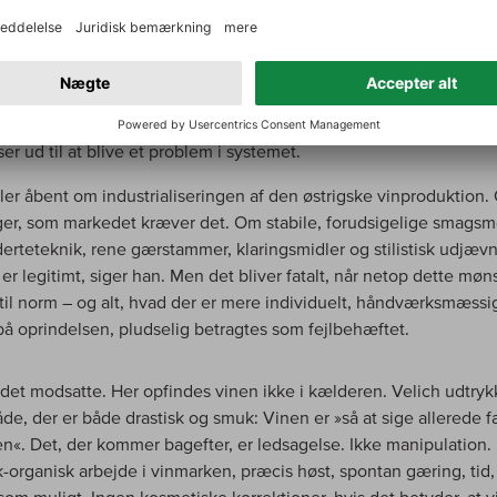
ide står en opfattelse af vin, der prioriterer renhed, standarder 
lighed frem for individualitet. På den anden side står vinprodu
nd Velich, der ikke opfatter vin som et teknisk produkt, men so
dtryk for et sted. »Vores vine er levende og derfor til dels
gelige, fordi vin er et levende væsen,« siger han. Og netop denn
 ser ud til at blive et problem i systemet.
aler åbent om industrialiseringen af den østrigske vinproduktion.
er, som markedet kræver det. Om stabile, forudsigelige smagsm
rteteknik, rene gærstammer, klaringsmidler og stilistisk udjævn
r legitimt, siger han. Men det bliver fatalt, når netop dette møn
til norm – og alt, hvad der er mere individuelt, håndværksmæssi
på oprindelsen, pludselig betragtes som fejlbehæftet.
 det modsatte. Her opfindes vinen ikke i kælderen. Velich udtryk
de, der er både drastisk og smuk: Vinen er »så at sige allerede f
n«. Det, der kommer bagefter, er ledsagelse. Ikke manipulation.
k-organisk arbejde i vinmarken, præcis høst, spontan gæring, tid, 