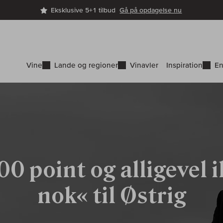
Eksklusive 5+1 tilbud
Gå på opdagelse nu
Vine
Lande og regioner
Vinavler
Inspiration
En
00 point og alligevel 
nok« til Østrig