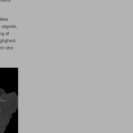
vinens
Ikke
n røgede,
ng af
gtighed.
en stor