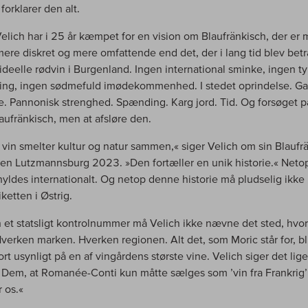
forklarer den alt.
elich har i 25 år kæmpet for en vision om Blaufränkisch, der er 
 mere diskret og mere omfattende end det, der i lang tid blev betr
ideelle rødvin i Burgenland. Ingen international sminke, ingen t
ing, ingen sødmefuld imødekommenhed. I stedet oprindelse. G
e. Pannonisk strenghed. Spænding. Karg jord. Tid. Og forsøget på
aufränkisch, men at afsløre den.
 vin smelter kultur og natur sammen,« siger Velich om sin Blaufr
en Lutzmannsburg 2023. »Den fortæller en unik historie.« Net
 hyldes internationalt. Og netop denne historie må pludselig ikk
iketten i Østrig.
 et statsligt kontrolnummer må Velich ikke nævne det sted, hvor
Hverken marken. Hverken regionen. Alt det, som Moric står for, bl
rt usynligt på en af vingårdens største vine. Velich siger det lig
l Dem, at Romanée-Conti kun måtte sælges som ’vin fra Frankrig’
r os.«