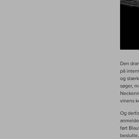
Den dram
på inter
og stærk
søger, m
Neckenma
vinens k
Og derfo
anmeldel
ført Bla
beslutte