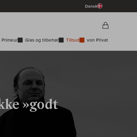
Dansk
Vorschau War
Indkøbskurv
 Primeur
Glas og tilbehør
Tilbud
von Privat
ikke »godt