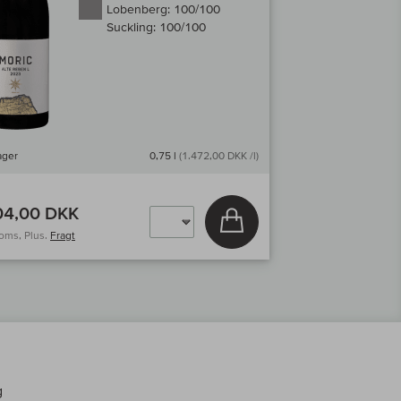
Lobenberg:
100/100
Suckling:
100/100
ager
0,75 l
(1.472,00 DKK /l)
04,00 DKK
Læg i kurv
moms, Plus.
Fragt
g