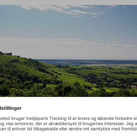
ere end blot en bureaukratisk farce. Det er en kulturkamp i glass