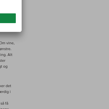
og
center
m et
e
 Om vine,
ønstre.
ing. Alt
ster
gt og
ker det
ærdig i
så få