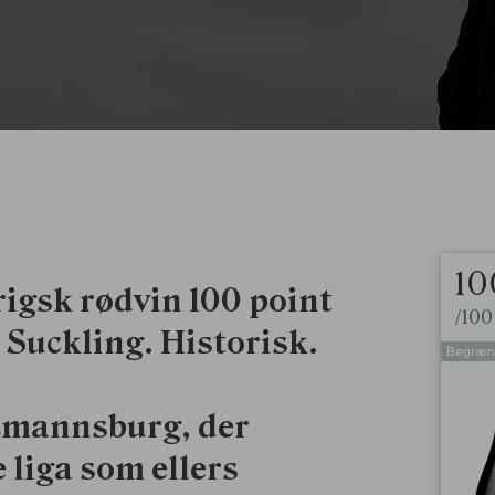
10
rigsk rødvin 100 point
/100
 Suckling. Historisk.
Begræn
tzmannsburg, der
liga som ellers