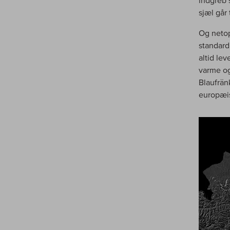
indgreb 
sjæl går 
Og netop
standard
altid le
varme og
Blaufrän
europæis