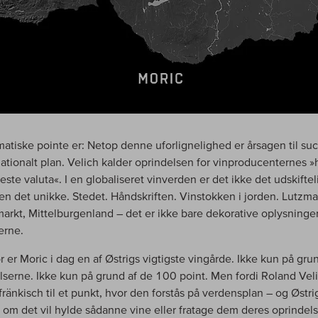
atiske pointe er: Netop denne uforlignelighed er årsagen til su
nationalt plan. Velich kalder oprindelsen for vinproducenternes 
este valuta«. I en globaliseret vinverden er det ikke det udskifte
en det unikke. Stedet. Håndskriften. Vinstokken i jorden. Lutzm
rkt, Mittelburgenland – det er ikke bare dekorative oplysninger
erne.
r er Moric i dag en af Østrigs vigtigste vingårde. Ikke kun på gru
serne. Ikke kun på grund af de 100 point. Men fordi Roland Veli
ufränkisch til et punkt, hvor den forstås på verdensplan – og Østr
, om det vil hylde sådanne vine eller fratage dem deres oprindels