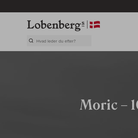
Search Layer
Moric – 1