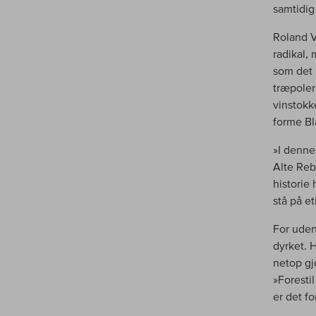
samtidig 
Roland V
radikal,
som det 
træpoler
vinstokk
forme Bl
»I denne
Alte Reb
historie
stå på et
For uden
dyrket. 
netop gjo
»Foresti
er det fo