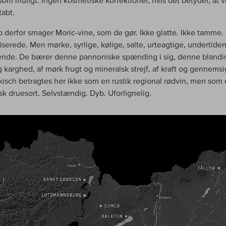
som muligt. Ingen kosmetiske korrektioner, hvis det betyder, at 
tabt.
 derfor smager Moric-vine, som de gør. Ikke glatte. Ikke tamme. 
iserede. Men mørke, syrlige, kølige, salte, urteagtige, undertide
vende. De bærer denne pannoniske spænding i sig, denne blandi
 karghed, af mørk frugt og mineralsk strejf, af kraft og gennemsi
kisch betragtes her ikke som en rustik regional rødvin, men som 
k druesort. Selvstændig. Dyb. Uforlignelig.