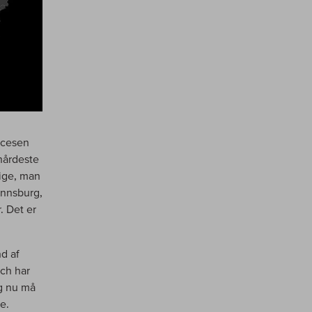
ccesen
»hårdeste
lige, man
annsburg,
. Det er
nd af
ch har
ig nu må
e.