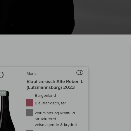
0
Moric
Til sammenligningen af vin
Blaufränkisch Alte Reben L
(Lutzmannsburg) 2023
set
Burgenland
Blaufränkisch, tør
voluminøs og kraftfuld
struktureret
velsmagende & krydret