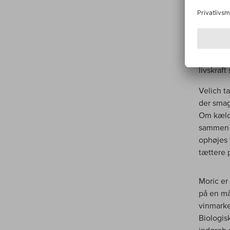
den ene s
genkende
som Rola
levende u
uforudsi
livskraft
Velich t
der smag
Om kælde
sammen e
ophøjes 
tættere 
Moric er
på en må
vinmarke
Biologis