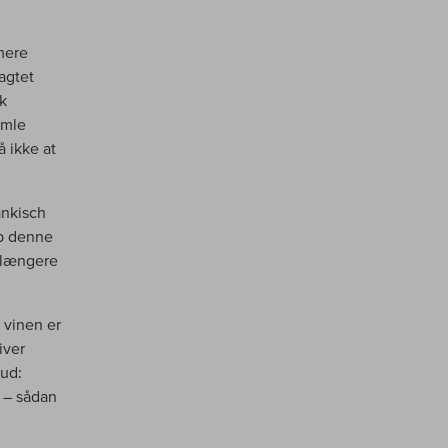
mere
agtet
yk
amle
 ikke at
änkisch
op denne
e længere
 vinen er
iver
eud:
 – sådan