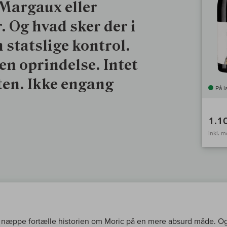
Margaux eller
. Og hvad sker der i
statslige kontrol.
n oprindelse. Intet
en. Ikke engang
På l
1.1
inkl. 
næppe fortælle historien om Moric på en mere absurd måde. O