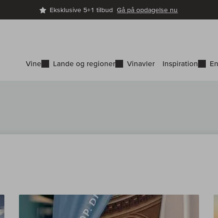
Eksklusive 5+1 tilbud
Gå på opdagelse nu
Vine
Lande og regioner
Vinavler
Inspiration
En