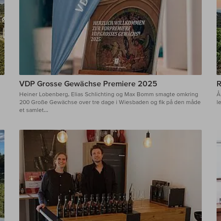
VDP Grosse Gewächse Premiere 2025
R
Heiner Lobenberg, Elias Schlichting og Max Bomm smagte omkring
Å
200 Große Gewächse over tre dage i Wiesbaden og fik på den måde
l
et samlet...