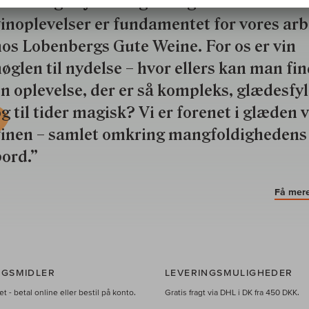
rokkelig vilje til at give dig de bedste
inoplevelser er fundamentet for vores ar
os Lobenbergs Gute Weine. For os er vin
øglen til nydelse – hvor ellers kan man fi
n oplevelse, der er så kompleks, glædesfy
g til tider magisk? Vi er forenet i glæden 
vinen – samlet omkring mangfoldighedens
ord.”
Få mere
NGSMIDLER
LEVERINGSMULIGHEDER
t - betal online eller bestil på konto.
Gratis fragt via DHL i DK fra 450 DKK.