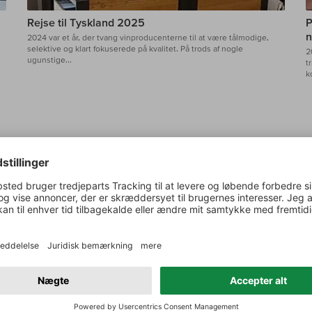
Rejse til Tyskland 2025
P
n
2024 var et år, der tvang vinproducenterne til at være tålmodige,
selektive og klart fokuserede på kvalitet. På trods af nogle
2
ugunstige...
t
k
S
En passion for vin, der grænser til besætte
nære venskaber med vores vinbønder og e