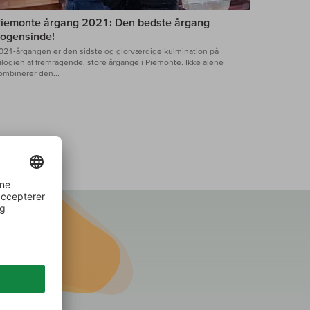
iemonte årgang 2021: Den bedste årgang
ogensinde!
021-årgangen er den sidste og glorværdige kulmination på
rilogien af fremragende, store årgange i Piemonte. Ikke alene
ombinerer den...
lse,
n