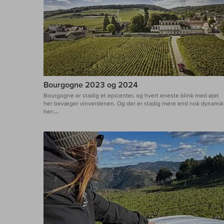
Bourgogne 2023 og 2024
Bourgogne er stadig et epicenter, og hvert eneste blink med øjet
her bevæger vinverdenen. Og der er stadig mere end nok dynamik
her:...