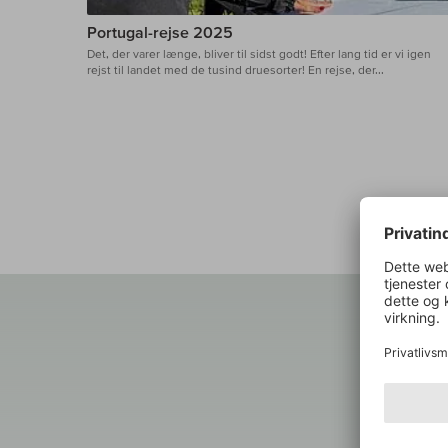
Portugal-rejse 2025
Det, der varer længe, bliver til sidst godt! Efter lang tid er vi igen
rejst til landet med de tusind druesorter! En rejse, der...
OM O
“