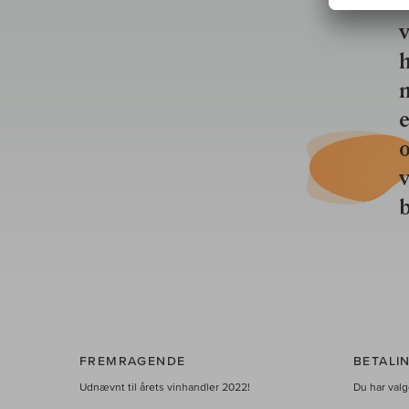
u
v
h
n
e
o
b
FREMRAGENDE
BETALI
Udnævnt til årets vinhandler 2022!
Du har valge