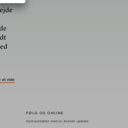
bejde
nde
ldt
ved
 at vide
FØLG OS ONLINE
Hold kontakten med os, forenet i glæde!