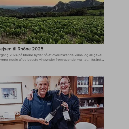
ejsen til Rhône 2025
rgang 2024 på Rhône byder på et overraskende klima, og alligevel
everer nogle af de bedste vinbønder fremragende kvalitet. I foråret...