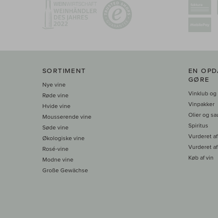
SORTIMENT
EN OPD
GØRE
Nye vine
Vinklub og
Røde vine
Vinpakker
Hvide vine
Olier og sa
Mousserende vine
Spiritus
Søde vine
Vurderet af
Økologiske vine
Vurderet af
Rosé-vine
Køb af vin
Modne vine
Große Gewächse