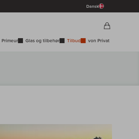
Dansk
Vorschau War
Indkøbskurv
 Primeur
Glas og tilbehør
Tilbud
von Privat