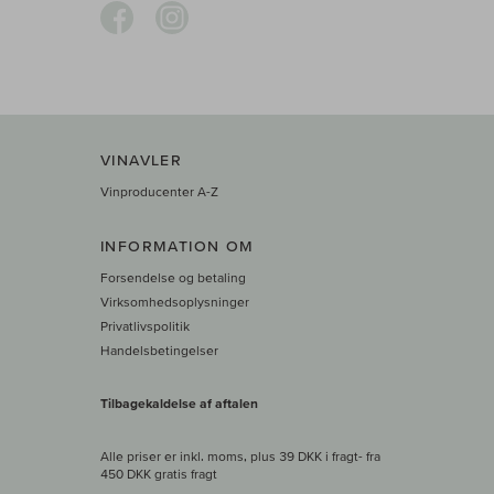
VINAVLER
Vinproducenter A-Z
INFORMATION OM
Forsendelse og betaling
Virksomhedsoplysninger
Privatlivspolitik
Handelsbetingelser
Tilbagekaldelse af aftalen
Alle priser er inkl. moms, plus 39 DKK i fragt
- fra
450 DKK gratis fragt