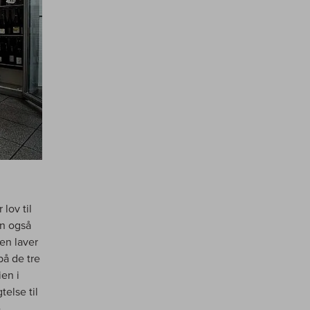
lov til
en også
en laver
på de tre
ien i
telse til
e