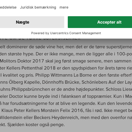
YPE OM DE TØRRE SUPERSTJERNER
nelt dominerer de søde vine her, men det er de tørre superstjerne
den største hype. Der er ikke mange, men de ligger alle i 100-po
 Molitors Doktor 2017 skal jeg først smage senere, men samme
ter Kellers Pettenthal 2018 er den spydspidsen for årets tørre rie
il kvalitet og pris. Philipp Wittmanns La Borne er den første efterf
nns Ölberg Kapelle, Dönnhoffs Brücke, Schönlebers Auf der Lay
Kuhns Philippsbrünnchen er de andre højdepunkter. Schloss Lies
eler Doctor kunne bryde ind i falanksen af toppræmier. Kun i M
 har forudsætningerne for at blive en legende. Kun den levend
 Klaus Peter Kellers Morstein Felix 2016, fås i rød. Ikke meget 
ildenstein eller Beckers Heydenreich, men med den ovenfor 
kt. Sjælden koster også penge.