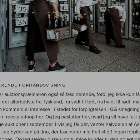
ERENDE FORHÅNDSVISNING
er auktionspræmieren også så fascinerende, fordi jeg ikke kun får 
det allerbedste fra Tyskland, fra sødt til tørt, fra hvidt til rødt, m
n kommerciel interesse - i stedet for forpligtelsen i GG-smagning
n freestyle-loop her. Og jeg beslutter her, hvad jeg vil have fat i 
ge auktioner i september. Hvis jeg får det, venter halvdelen af As
 Jeg byder kun på ting, der fascinerer mig helt vildt! Ingen forplig
 nogen. Og jeg sælger disse vine til mine kunder til den nøjagtig