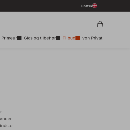
Dansk
Vorschau War
Indkøbskurv
 Primeur
Glas og tilbehør
Tilbud
von Privat
r
bønder
mindste