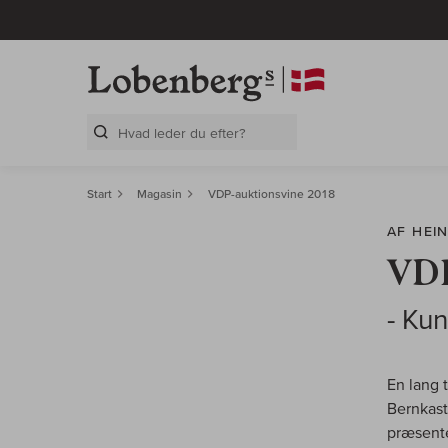
Search Layer
Start
Magasin
VDP-auktionsvine 2018
AF HEI
VDP
- Kun
En lang 
Bernkast
præsente