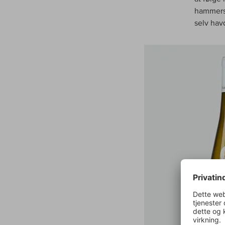
hammersl
selv hav