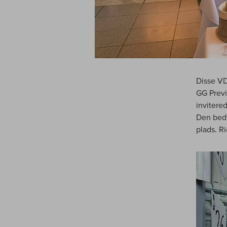
Disse VD
GG Previ
invitered
Den beds
plads. R