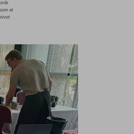
opnår
 som at
rivot