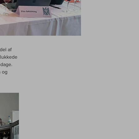
del af
plukkede
 dage.
n og