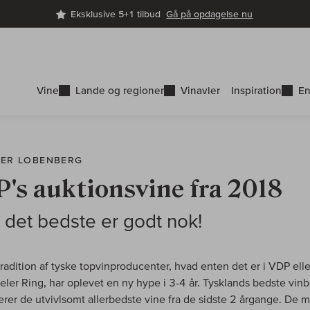
Eksklusive 5+1 tilbud
Gå på opdagelse nu
Vine
Lande og regioner
Vinavler
Inspiration
En
NER LOBENBERG
's auktionsvine fra 2018
 det bedste er godt nok!
tradition af tyske topvinproducenter, hvad enten det er i VDP elle
eler Ring, har oplevet en ny hype i 3-4 år. Tysklands bedste vin
rer de utvivlsomt allerbedste vine fra de sidste 2 årgange. De 