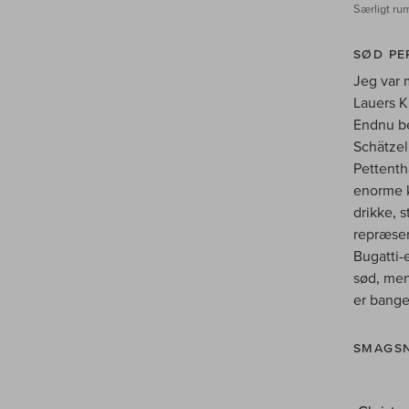
Særligt rum
SØD PE
Jeg var 
Lauers K
Endnu be
Schätzel
Pettenth
enorme k
drikke, 
repræsen
Bugatti-
sød, men
er bange
SMAGSN