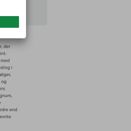
r, der
int-
n med
sling i
ølger,
 og
ers
agnum,
e
bedre end
nævnte