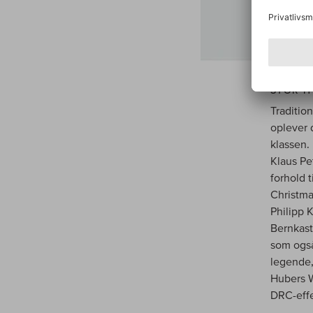
STOR H
Traditio
oplever 
klassen.
Klaus Pe
forhold t
Christma
Philipp 
Bernkast
som også
legende,
Hubers W
DRC-effe