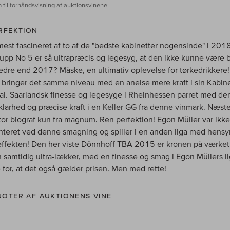
 til forhåndsvisning af auktionsvinene
RFEKTION
mest fascineret af to af de "bedste kabinetter nogensinde" i 2018
upp No 5 er så ultrapræcis og legesyg, at den ikke kunne være 
dre end 2017? Måske, en ultimativ oplevelse for tørkedrikkere!
 bringer det samme niveau med en anelse mere kraft i sin Kabin
al. Saarlandsk finesse og legesyge i Rheinhessen parret med de
larhed og præcise kraft i en Keller GG fra denne vinmark. Næste
stor biograf kun fra magnum. Ren perfektion! Egon Müller var ikke
teret ved denne smagning og spiller i en anden liga med hensyn 
effekten! Den her viste Dönnhoff TBA 2015 er kronen på værket,
 samtidig ultra-lækker, med en finesse og smag i Egon Müllers li
 for, at det også gælder prisen. Men med rette!
OTER AF AUKTIONENS VINE