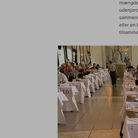
mængder 
udenjord
sammenl
eller en
tilsamme