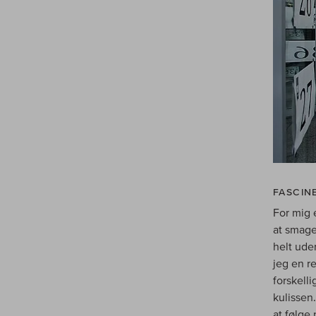
FASCIN
For mig 
at smage 
helt ude
jeg en re
forskelli
kulissen.
at følge