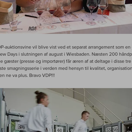
P-auktionsvine vil blive vist ved et separat arrangement som en 
ew Days i slutningen af august i Wiesbaden. Næsten 200 hånd
e gæster (presse og importører) får æren af at deltage i disse tre
te smagningsserie i verden med hensyn til kvalitet, organisatio
ien ne va plus. Bravo VDP!!!