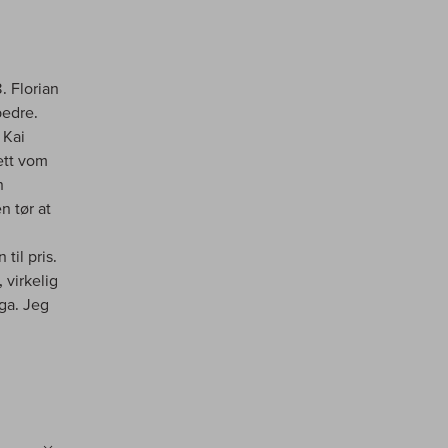
. Florian
bedre.
 Kai
ett vom
n
n tør at
til pris.
 virkelig
ga. Jeg