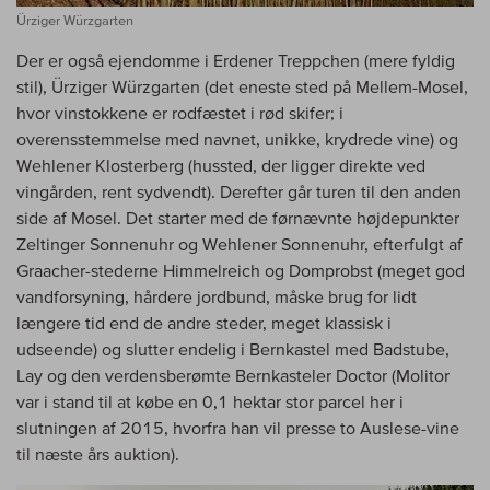
Ürziger Würzgarten
Der er også ejendomme i Erdener Treppchen (mere fyldig
stil), Ürziger Würzgarten (det eneste sted på Mellem-Mosel,
hvor vinstokkene er rodfæstet i rød skifer; i
overensstemmelse med navnet, unikke, krydrede vine) og
Wehlener Klosterberg (hussted, der ligger direkte ved
vingården, rent sydvendt). Derefter går turen til den anden
side af Mosel. Det starter med de førnævnte højdepunkter
Zeltinger Sonnenuhr og Wehlener Sonnenuhr, efterfulgt af
Graacher-stederne Himmelreich og Domprobst (meget god
vandforsyning, hårdere jordbund, måske brug for lidt
længere tid end de andre steder, meget klassisk i
udseende) og slutter endelig i Bernkastel med Badstube,
Lay og den verdensberømte Bernkasteler Doctor (Molitor
var i stand til at købe en 0,1 hektar stor parcel her i
slutningen af 2015, hvorfra han vil presse to Auslese-vine
til næste års auktion).