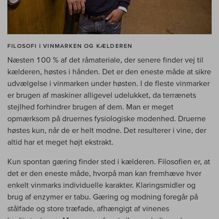
FILOSOFI I VINMARKEN OG KÆLDEREN
Næsten 100 % af det råmateriale, der senere finder vej til
kælderen, høstes i hånden. Det er den eneste måde at sikre
udvælgelse i vinmarken under høsten. I de fleste vinmarker
er brugen af maskiner alligevel udelukket, da terrænets
stejlhed forhindrer brugen af dem. Man er meget
opmærksom på druernes fysiologiske modenhed. Druerne
høstes kun, når de er helt modne. Det resulterer i vine, der
altid har et meget højt ekstrakt.
Kun spontan gæring finder sted i kælderen. Filosofien er, at
det er den eneste måde, hvorpå man kan fremhæve hver
enkelt vinmarks individuelle karakter. Klaringsmidler og
brug af enzymer er tabu. Gæring og modning foregår på
stålfade og store træfade, afhængigt af vinenes