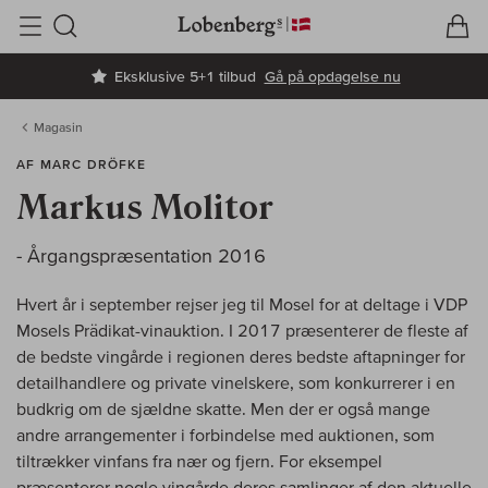
V
I
Søg
Eksklusive 5+1 tilbud
Gå på opdagelse nu
Magasin
AF MARC DRÖFKE
Markus Molitor
- Årgangspræsentation 2016
Hvert år i september rejser jeg til Mosel for at deltage i VDP
Mosels Prädikat-vinauktion. I 2017 præsenterer de fleste af
de bedste vingårde i regionen deres bedste aftapninger for
detailhandlere og private vinelskere, som konkurrerer i en
budkrig om de sjældne skatte. Men der er også mange
andre arrangementer i forbindelse med auktionen, som
tiltrækker vinfans fra nær og fjern. For eksempel
præsenterer nogle vingårde deres samlinger af den aktuelle