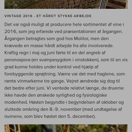
VINTAGE 2016 - ET HÅRDT STYKKE ARBEJDE
Det var også muligt at producere hele sortimentet af vine i
2016, som jeg erfarede ved præsentationen af årgangen.
Årgangen betragtes som god hos Molitor, men den
krævede en masse hårdt arbejde fra alle involverede.
Kraftig regn i maj og juni førte til en del angreb af
peronospora (en svampesygdom i vinstokken), som til en vis
grad kunne holdes under kontrol ved hjælp af
forebyggende sprøjtning. Værre var det med haglene, som
ramte vinmarkerne tre gange. Vejret ændrede sig dog til
det bedre efter juni. Vi ventede relativt længe, da druerne
ikke havde den ønskede syrlighed og fysiologiske
modenhed. Høsten begyndte i begyndelsen af oktober og
sluttede omkring den 8.-9. november (med undtagelse af
isvinene, som blev høstet den 5. december).