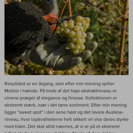
Resultatet er en årgang, som efter min mening spiller
Molitor i hænde. På trods af det høje ekstraktniveau er
vinene præget af elegance og finesse. Kollektionen er
ekstremt stærk, især i det tørre sortiment. Efter min mening
ligger "sweet spot" i den sene høst og det lavere Auslese-
niveau, hvor topkvaliteterne helt sikkert vil vise deres styrke
med tiden. Det skal altid nævnes, at vi er på et ekstremt