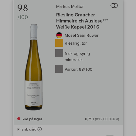
98
Markus Molitor
Til sammenlign
Riesling Graacher
/100
Himmelreich Auslese***
Weiße Kapsel 2016
Mosel Saar Ruwer
Riesling, tør
frisk og syrlig
mineralsk
Parker:
98/100
Ikke på lager
0,75 l
(812,00 DKK /l)
Pris ab gård