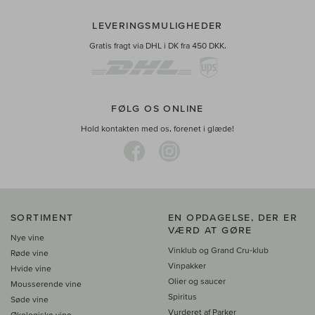
LEVERINGSMULIGHEDER
Gratis fragt via DHL i DK fra 450 DKK.
FØLG OS ONLINE
Hold kontakten med os, forenet i glæde!
SORTIMENT
EN OPDAGELSE, DER ER
VÆRD AT GØRE
Nye vine
Vinklub og Grand Cru-klub
Røde vine
Vinpakker
Hvide vine
Olier og saucer
Mousserende vine
Spiritus
Søde vine
Vurderet af Parker
Økologiske vine