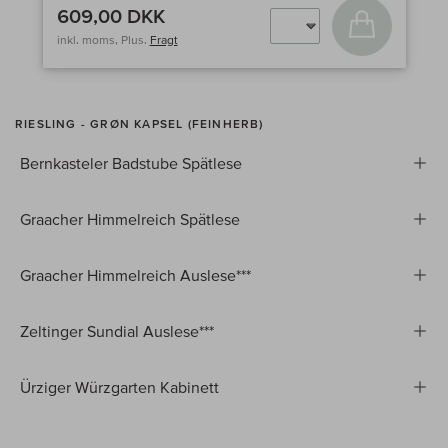
609,00 DKK
Læg i kurv
inkl. moms, Plus.
Fragt
RIESLING - GRØN KAPSEL (FEINHERB)
Bernkasteler Badstube Spätlese
Graacher Himmelreich Spätlese
Graacher Himmelreich Auslese***
Zeltinger Sundial Auslese***
Ürziger Würzgarten Kabinett