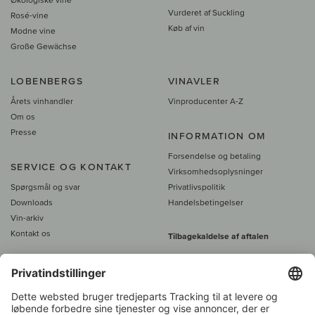
Vurderet af Suckling
Rosé-vine
Køb af vin
Modne vine
Große Gewächse
LOBENBERGS
VINAVLER
Årets vinhandler
Vinproducenter A-Z
Om os
Presse
INFORMATION OM
Forsendelse og betaling
SERVICE OG KONTAKT
Virksomhedsoplysninger
Spørgsmål og svar
Privatlivspolitik
Downloads
Handelsbetingelser
Vin-arkiv
Kontakt os
Tilbagekaldelse af aftalen
Alle priser er inkl. moms, plus 39
DKK i fragt
- fra
450 DKK gratis fragt