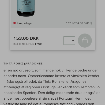
Ikke på lager
0,75 l
(204,00 DKK /l)
153,00 DKK
Læg i kurv
inkl. moms, Plus.
Fragt
TINTA RORIZ (ARAGONEZ)
er en rød druesort, som mange nok vil kende bedre under
et andet navn. Opmærksomme læsere af vinskolen kender
måske også billedet, da Tinta Roriz (eller Aragonez,
afhængigt af regionen i Portugal) er kendt som Tempranillo i
nabolandet Spanien. Den tidligt modnende drue er også en
af de mest populære af sin slags i Portugal. Her - i det
vestligste land på det europæiske fastland - bruges den