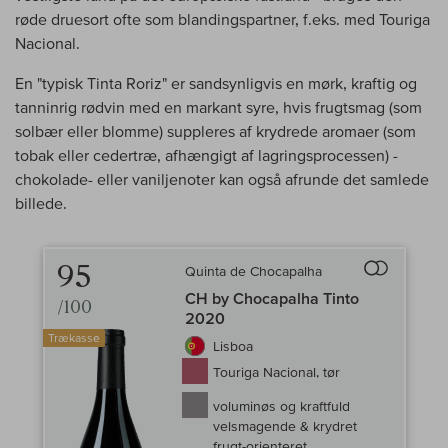
røde druesort ofte som blandingspartner, f.eks. med Touriga
Nacional.
En "typisk Tinta Roriz" er sandsynligvis en mørk, kraftig og
tanninrig rødvin med en markant syre, hvis frugtsmag (som
solbær eller blomme) suppleres af krydrede aromaer (som
tobak eller cedertræ, afhængigt af lagringsprocessen) -
chokolade- eller vaniljenoter kan også afrunde det samlede
billede.
95
Quinta de Chocapalha
Til sammenlign
CH by Chocapalha Tinto
/100
2020
Trækasse
Lisboa
Touriga Nacional, tør
voluminøs og kraftfuld
velsmagende & krydret
frugt-orienteret