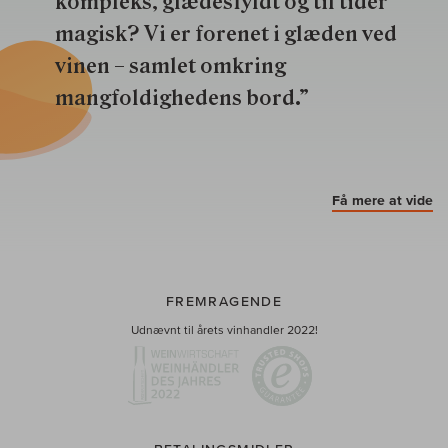
kompleks, glædesfyldt og til tider
magisk? Vi er forenet i glæden ved
vinen – samlet omkring
mangfoldighedens bord.”
Få mere at vide
FREMRAGENDE
Udnævnt til årets vinhandler 2022!