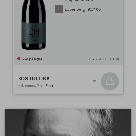
Lobenberg:
95/100
Ikke på lager
0,75 l
(0,00 DKK /l)
308,00 DKK
Læg i kurv
inkl. moms, Plus.
Fragt