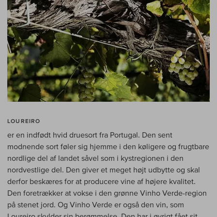
LOUREIRO
er en indfødt hvid druesort fra Portugal. Den sent
modnende sort føler sig hjemme i den køligere og frugtbare
nordlige del af landet såvel som i kystregionen i den
nordvestlige del. Den giver et meget højt udbytte og skal
derfor beskæres for at producere vine af højere kvalitet.
Den foretrækker at vokse i den grønne Vinho Verde-region
på stenet jord. Og Vinho Verde er også den vin, som
Loureiro skylder sin berømmelse. Den har i øvrigt fået sit