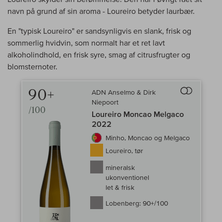
navn på grund af sin aroma - Loureiro betyder laurbær.
En "typisk Loureiro" er sandsynligvis en slank, frisk og
sommerlig hvidvin, som normalt har et ret lavt
alkoholindhold, en frisk syre, smag af citrusfrugter og
blomsternoter.
90+
ADN Anselmo & Dirk
Til sammenlign
Niepoort
/100
Loureiro Moncao Melgaco
2022
Minho, Moncao og Melgaco
Loureiro, tør
mineralsk
ukonventionel
let & frisk
Lobenberg:
90+/100