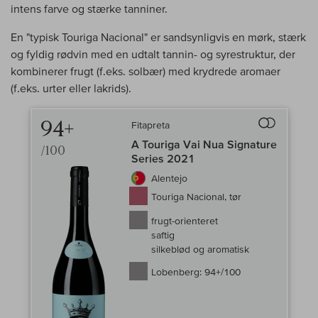
intens farve og stærke tanniner.
En "typisk Touriga Nacional" er sandsynligvis en mørk, stærk
og fyldig rødvin med en udtalt tannin- og syrestruktur, der
kombinerer frugt (f.eks. solbær) med krydrede aromaer
(f.eks. urter eller lakrids).
94+
Fitapreta
Til sammenlign
A Touriga Vai Nua Signature
/100
Series 2021
Alentejo
Touriga Nacional, tør
frugt-orienteret
saftig
silkeblød og aromatisk
Lobenberg:
94+/100