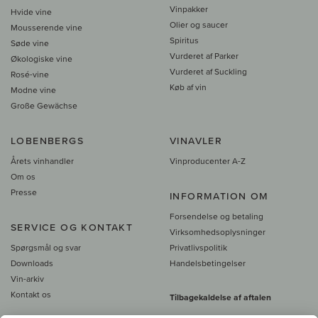
Vinpakker
Hvide vine
Olier og saucer
Mousserende vine
Spiritus
Søde vine
Vurderet af Parker
Økologiske vine
Vurderet af Suckling
Rosé-vine
Køb af vin
Modne vine
Große Gewächse
LOBENBERGS
VINAVLER
Årets vinhandler
Vinproducenter A-Z
Om os
Presse
INFORMATION OM
Forsendelse og betaling
SERVICE OG KONTAKT
Virksomhedsoplysninger
Spørgsmål og svar
Privatlivspolitik
Downloads
Handelsbetingelser
Vin-arkiv
Kontakt os
Tilbagekaldelse af aftalen