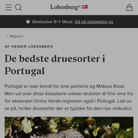
V
I
Søg
Eksklusive 5+1 tilbud
Gå på opdagelse nu
Magasin
AF HEINER LOBENBERG
De bedste druesorter i
Portugal
Portugal er især kendt for sine portvine og Mateus Rosé.
Men ud over disse klassikere vokser andelen af fine vine fra
for eksempel Vinho Verde-regionen også i Portugal. Lad os
se på, hvilke druesorter der er typiske for den nye vinkultur: