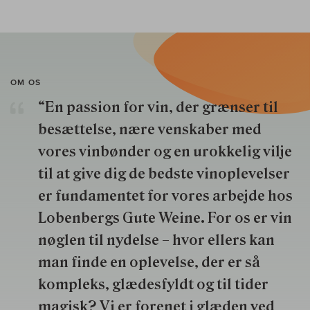
OM OS
“En passion for vin, der grænser til
besættelse, nære venskaber med
vores vinbønder og en urokkelig vilje
til at give dig de bedste vinoplevelser
er fundamentet for vores arbejde hos
Lobenbergs Gute Weine. For os er vin
nøglen til nydelse – hvor ellers kan
man finde en oplevelse, der er så
kompleks, glædesfyldt og til tider
magisk? Vi er forenet i glæden ved