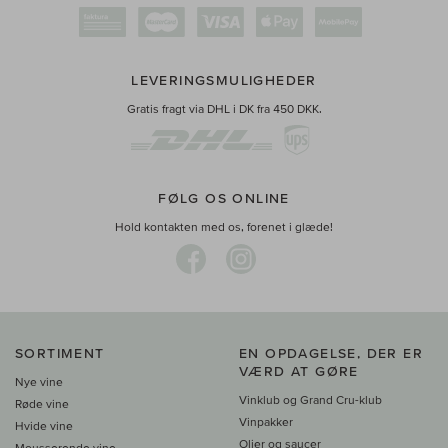
LEVERINGSMULIGHEDER
Gratis fragt via DHL i DK fra 450 DKK.
FØLG OS ONLINE
Hold kontakten med os, forenet i glæde!
SORTIMENT
EN OPDAGELSE, DER ER
VÆRD AT GØRE
Nye vine
Vinklub og Grand Cru-klub
Røde vine
Vinpakker
Hvide vine
Olier og saucer
Mousserende vine