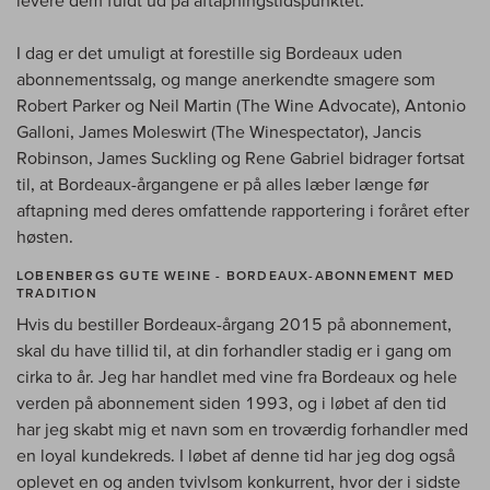
I dag er det umuligt at forestille sig Bordeaux uden
abonnementssalg, og mange anerkendte smagere som
Robert Parker og Neil Martin (The Wine Advocate), Antonio
Galloni, James Moleswirt (The Winespectator), Jancis
Robinson, James Suckling og Rene Gabriel bidrager fortsat
til, at Bordeaux-årgangene er på alles læber længe før
aftapning med deres omfattende rapportering i foråret efter
høsten.
LOBENBERGS GUTE WEINE - BORDEAUX-ABONNEMENT MED
TRADITION
Hvis du bestiller Bordeaux-årgang 2015 på abonnement,
skal du have tillid til, at din forhandler stadig er i gang om
cirka to år. Jeg har handlet med vine fra Bordeaux og hele
verden på abonnement siden 1993, og i løbet af den tid
har jeg skabt mig et navn som en troværdig forhandler med
en loyal kundekreds. I løbet af denne tid har jeg dog også
oplevet en og anden tvivlsom konkurrent, hvor der i sidste