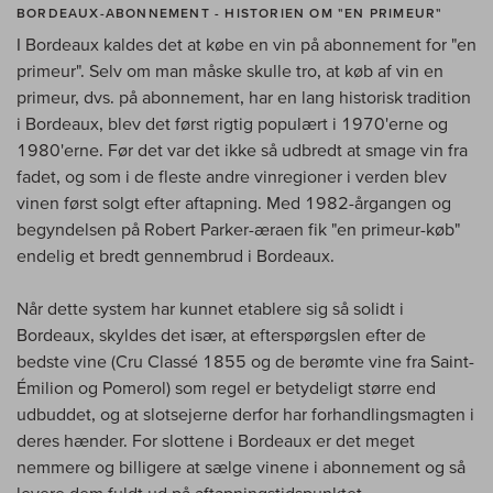
BORDEAUX-ABONNEMENT - HISTORIEN OM "EN PRIMEUR"
I Bordeaux kaldes det at købe en vin på abonnement for "en
primeur". Selv om man måske skulle tro, at køb af vin en
primeur, dvs. på abonnement, har en lang historisk tradition
i Bordeaux, blev det først rigtig populært i 1970'erne og
1980'erne. Før det var det ikke så udbredt at smage vin fra
fadet, og som i de fleste andre vinregioner i verden blev
vinen først solgt efter aftapning. Med 1982-årgangen og
begyndelsen på Robert Parker-æraen fik "en primeur-køb"
endelig et bredt gennembrud i Bordeaux.
Når dette system har kunnet etablere sig så solidt i
Bordeaux, skyldes det især, at efterspørgslen efter de
bedste vine (Cru Classé 1855 og de berømte vine fra Saint-
Émilion og Pomerol) som regel er betydeligt større end
udbuddet, og at slotsejerne derfor har forhandlingsmagten i
deres hænder. For slottene i Bordeaux er det meget
nemmere og billigere at sælge vinene i abonnement og så
levere dem fuldt ud på aftapningstidspunktet.