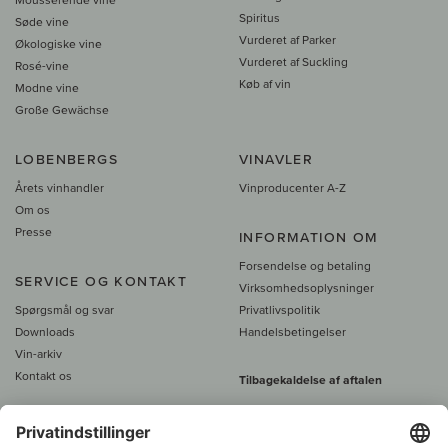
Spiritus
Søde vine
Vurderet af Parker
Økologiske vine
Vurderet af Suckling
Rosé-vine
Køb af vin
Modne vine
Große Gewächse
LOBENBERGS
VINAVLER
Årets vinhandler
Vinproducenter A-Z
Om os
Presse
INFORMATION OM
Forsendelse og betaling
SERVICE OG KONTAKT
Virksomhedsoplysninger
Spørgsmål og svar
Privatlivspolitik
Downloads
Handelsbetingelser
Vin-arkiv
Kontakt os
Tilbagekaldelse af aftalen
Alle priser er inkl. moms, plus 39
DKK i fragt
- fra
450 DKK gratis fragt