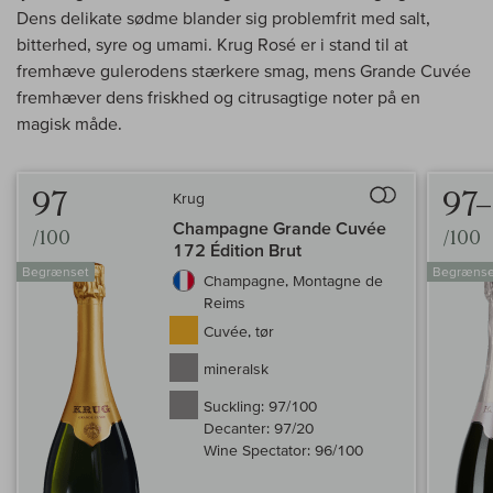
Dens delikate sødme blander sig problemfrit med salt,
bitterhed, syre og umami. Krug Rosé er i stand til at
fremhæve gulerodens stærkere smag, mens Grande Cuvée
fremhæver dens friskhed og citrusagtige noter på en
magisk måde.
97
97
Krug
Til sammenligninge
Champagne Grande Cuvée
/100
/100
172 Édition Brut
Begrænset
Begrænse
Champagne, Montagne de
Reims
Cuvée, tør
mineralsk
Suckling:
97/100
Decanter:
97/20
Wine Spectator:
96/100