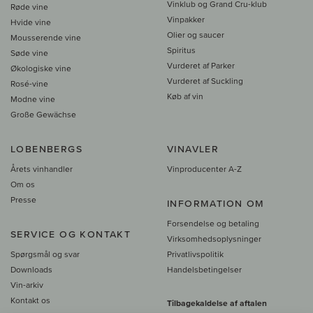
Vinklub og Grand Cru-klub
Røde vine
Vinpakker
Hvide vine
Olier og saucer
Mousserende vine
Spiritus
Søde vine
Vurderet af Parker
Økologiske vine
Vurderet af Suckling
Rosé-vine
Køb af vin
Modne vine
Große Gewächse
LOBENBERGS
VINAVLER
Årets vinhandler
Vinproducenter A-Z
Om os
Presse
INFORMATION OM
Forsendelse og betaling
SERVICE OG KONTAKT
Virksomhedsoplysninger
Spørgsmål og svar
Privatlivspolitik
Downloads
Handelsbetingelser
Vin-arkiv
Kontakt os
Tilbagekaldelse af aftalen