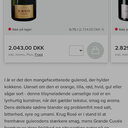
Ikke på lager
0,75 l
(2.724,00 DKK /l)
Ikke p
2.043,00 DKK
2.82
Læg i kurv
inkl. moms, Plus.
Fragt
inkl. mo
I år er det den mangefacetterede gulerod, der hylder
kokkene. Uanset om den er orange, lilla, rød, hvid, gul eller
sågar sort - denne tilsyneladende uanselige rod er en
lynhurtig kunstner, når det gælder tekstur, smag og aroma.
Dens delikate sødme blander sig problemfrit med salt,
bitterhed, syre og umami. Krug Rosé er i stand til at
fremhæve gulerodens stærkere smag, mens Grande Cuvée
fremhæver dens friskhed og citrusagtige noter på en